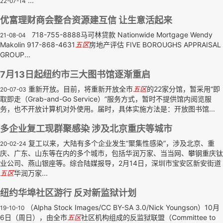
...
22-07-14
优富理财商会整合资源建互信 让生意活起来
718-755-8888马可林贷款 Nationwide Mortgage Wendy
21-08-04
Makolin 917-868-4631
五区
房地产评估 FIVE BOROUGHS APPRAISAL
GROUP...
7月13日起纽约市三大图书馆逐渐重启
重新开放。目前，将重新开放全市
五区
的22家分馆，暂采用“即
20-07-03
取即走（Grab-and-Go Service）”服务方式，暂时不提供馆内阅览服
务，也不开放计算机对外使用。届时，具体实施方法是：开放图书馆...
多企业复工现群聚感染 涉及北京重庆等城市
复工以来，大陆有多个企业发生“聚集性感染”，涉及北京、重
20-02-24
庆、广东、山东等在内的多个城市，包括华润万家、当当网、攀钢重庆钛
业公司、燕山银座等。综合陆媒报导，2月14日，深圳市宝安区新安街道
五区
华润万家...
纽约华埠社区游行 反对新监狱计划
（Alpha Stock Images/CC BY-SA 3.0/Nick Youngson）10月
19-10-10
6日（周日），由全市
五区
社区机构组成的反监狱联盟（Committee to