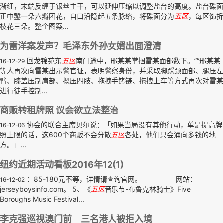
渐细，末端反缠于银丝主干，可以延伸压缩以调整盐台的高度。盐台碟面
正中錾一朵六瓣团花，自口沿隐起五条脉络，将碟面分为
五区
，每区饰折
枝花三朵。整个图案...
为雷洋案发声？毛泽东外孙女婿出面澄清
回龙锦苑东
五区
南门途中，邢某某掌掴雷某面部数下。”“邢某某
16-12-29
等人再次向雷某出示警官证，表明警察身份，并采取脚踩颈面部、腿压左
臂、膝盖压制肩部、摁压四肢、拖拽手铐链、拖拽上车等方式再次对雷某
进行徒手控制...
商贩转租牌照 议会欲立法整治
协会的联合主席贝尔说：「如果当局没有其他行动，单是提高牌
16-12-06
照上限的话，这600个商贩不会分散
五区
各处，他们只会涌向多钱的地
方。」...
纽约近期活动看板2016年12(1)
：85-180元不等，详情请查询官网。 网站：
16-12-02
jerseyboysinfo.com。 5、《
五区
音乐节-布鲁克林骑士》Five
Boroughs Music Festival...
李克强巡视澳门前 三名港人被拒入境