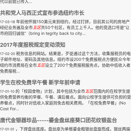
代以前就已传入...
共和党人马西正式宣布参选纽约市长
年前他怀揣150美元来到纽约，经过打拼，目前其公司的房地产
17-03-18
经纪业务遍及全市
五区
共50个社区，有员工上千人。他的竞选口号是“让
市府回归诚信”（bring in tegrity back to city...
2017年度报税规定变动须知
税务信息的网站。结果是，歹徒通过这个方法，收集报税员的电
17-02-20
子邮件地址、密码及其他信息。纽约市设200个免费报税点方便民众今年
纽约市消费局在全市
五区
设立了200个免费报税服务点，协助中低收入者
免费报税...
学生在校免费早午餐 新学年前申请
的「校园食物」计划，其中包括为全市
五区
范围内的在校学生提
17-01-10
供免费营养均衡的早餐、午餐、课后餐点。面向公校学生提供可负担的营
养餐点，同时针对低收入家庭则免去相关费用。「在校免费早餐」(No
Cost For...
唐代金银器珍品-----鎏金盘丝座葵口团花纹银盐台
，下焊盘丝底座。盘丝座为单根鎏金粗银丝盘旋而成，银丝两端
17-01-01