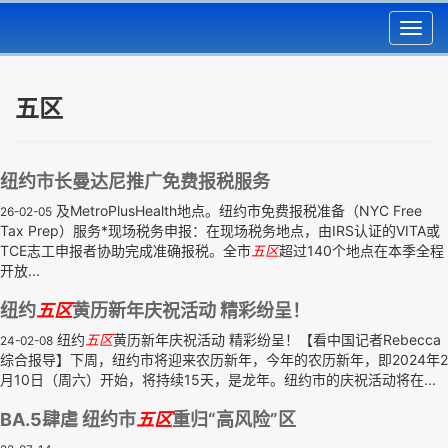
Toggl
navig
五区
纽约市长曼达尼推广免费报税服务
及MetroPlusHealth地点。纽约市免费报税准备（NYC Free
26-02-05
Tax Prep）服务*现场税务申报：在现场税务地点，由IRS认证的VITA或
TCE志工申报者协助完成准确报税。全市
五区
超过140个地点在本季全程
开放...
纽约
五区
黄历新年庆祝活动 精彩纷呈！
纽约
五区
黄历新年庆祝活动 精彩纷呈！【看中国记者Rebecca
24-02-08
综合报导】下周，纽约市将迎来农历新年，今年的农历新年，即2024年2
月10日（周六）开始，将持续15天，是龙年。纽约市的庆祝活动将在...
BA.5肆虐 纽约市
五区
重归“高风险”区