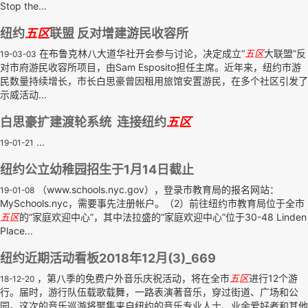
Stop the...
纽约
五区
联盟 反对增建游民收容所
在布鲁克林八大道华社开会参与讨论，决定成立“
五区
大联盟”反
19-03-03
对市府游民收容所项目，由Sam Esposito担任主席。近年来，纽约市游
民数量持续增长，市长白思豪曾因租用旅馆安置游民，在多个社区引发了
示威活动...
白思豪扩建渡轮系统 连接纽约
五区
...
19-01-21
纽约公立幼稚园招生于1月14日截止
（www.schools.nyc.gov），登录市教育局的报名网站：
19-01-08
MySchools.nyc，需要事先注册帐户。（2）前往纽约市教育局位于全市
五区
的“家庭欢迎中心”，其中法拉盛的“家庭欢迎中心”位于30-48 Linden
Place...
纽约近期活动看板2018年12月(3)_669
，第八季的免费户外音乐庆祝活动，将在全市
五区
进行12个游
18-12-20
行。届时，游行队伍载歌载舞，一路表演著音乐，穿过街道、广场和公
园。这次的音乐巡游将聚集来自纽约的音乐专业人士、业余爱好者和其他