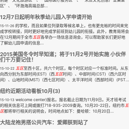
区〞、〝环渤海高端总部...
12月7日起明年秋季幼儿园入学申请开始
的学校，而且如果位列录取等候名单上，也有更充裕的时间来完
15-11-26
成学校转接，同时更好地完成学前班到幼儿园的衔接。此外，教育局将会
在12月期间于全市
五区
各举办一场信息咨询会，可以帮助家长们更好地
了解幼儿园申请的信息...
2015美国冬令时早知道；将于11月2号开始实施 小伙伴
们千万要记住！
五区
至西十区，共六个时区，每个时区对应一个标准时间。从东
15-10-22
向西分别为东部时间(EST)（西
五区
时间）、中部时间(CST)（西六区时
间）、山地时间(MST)（西七区时间）、太平洋时间（西部时间）(PST...
纽约近期活动看板10月(3)
welcome center)报名。报名截止日期为11月9日。天才班考试
15-10-13
的相关信息可上网或拨打718-935-2009查询。10月20-22日，纽约市
五
区
都将举行相关的说明会，时间地点如下：曼哈顿：10月20日...
大陆龙袍男搭公共汽车：爱卿朕到站了