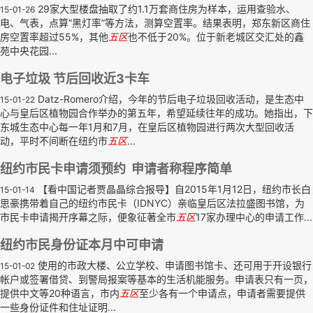
29家大型楼盘抽取了约1.1万套商住房为样本，运用查验水、
15-01-26
电、气表，点算“黑灯率”等方法，测算空置率。结果表明，郑东新区商住
房空置率超过55%，其他
五区
也不低于20%。位于新老城区交汇处的鑫
苑中央花园...
电子垃圾 节后回收近3卡车
Datz-Romero介绍，今年的节后电子垃圾回收活动，是生态中
15-01-22
心与皇后区植物园合作举办的第五年，希望延续往年的成功。她指出，下
东城生态中心每一年1月和7月，在皇后区植物园进行两次大型回收活
动，平时不间断在纽约市
五区
...
纽约市民卡申请须预约 申请者称程序简单
【看中国记者贾晶晶综合报导】自2015年1月12日，纽约市长白
15-01-14
思豪携带着自己的纽约市民卡（IDNYC）亲临皇后区法拉盛图书馆，为
市民卡申请揭开序幕之际，便象征著全市
五区
17家办理中心的申请工作...
纽约市民身份证本月中可申请
使用的市政大楼、公立学校、申请图书馆卡、还可用于开设银行
15-01-02
帐户或签署借贷、到警局报案等基本的生活机能服务。申请表只有一页，
提供中文等20种语言，市内
五区
至少各有一个申请点，申请者需要提供
一些身份证件和住址证明...