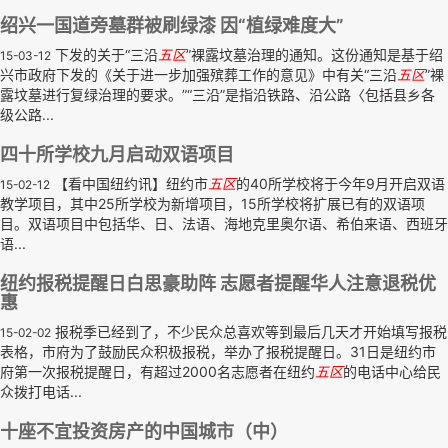
绍兴一国道旁墓群被刷绿漆 因“植绿难度大”
下发的关于“三沿
五区
”裸露坟墓治理的通知。这份通知是基于绍
15-03-12
兴市政府下发的《关于进一步加强殡葬工作的意见》中有关“三沿
五区
”裸
露坟墓进行复绿治理的要求。”“三沿”是指沿铁路、沿公路〈包括县乡各
级公路...
四十所学校九月启动双语项目
【看中国纽约讯】纽约市
五区
的40所学校将于今年9月开启双语
15-02-12
教学项目，其中25所学校为新增项目，15所学校将扩展已有的双语项
目。双语项目中包括华、日、法语、海地克里奥尔语、希伯来语、西班牙
语...
纽约报税提醒日白思豪助阵 志愿者提醒华人注意退税优
惠
报税季已经到了，不少民众总喜欢等到最后几天才开始填写报税
15-02-02
表格，市府为了鼓励民众积极报税，举办了报税提醒日。31日是纽约市
府第一次报税提醒日，有超过2000名志愿者在纽约
五区
的电话中心给民
众拨打电话...
十座不宜投资房产的中国城市（中）