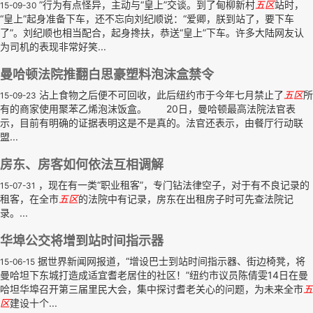
”行为有点怪异，主动与“皇上”交谈。到了甸柳新村
五区
站时，
15-09-30
“皇上”起身准备下车，还不忘向刘纪顺说：“爱卿，朕到站了，要下车
了”。刘纪顺也相当配合，起身搀扶，恭送“皇上”下车。许多大陆网友认
为司机的表现非常好笑...
曼哈顿法院推翻白思豪塑料泡沫盒禁令
沾上食物之后便不可回收，此后纽约市于今年七月禁止了
五区
所
15-09-23
有的商家使用聚苯乙烯泡沫饭盒。 20日，曼哈顿最高法院法官表
示，目前有明确的证据表明这是不是真的。法官还表示，由餐厅行动联
盟...
房东、房客如何依法互相调解
，现在有一类“职业租客”，专门钻法律空子，对于有不良记录的
15-07-31
租客，在全市
五区
的法院中有记录，房东在出租房子时可先查法院记
录。...
华埠公交将增到站时间指示器
据世界新闻网报道，“增设巴士到站时间指示器、街边椅凳，将
15-06-15
曼哈坦下东城打造成适宜耆老居住的社区！”纽约市议员陈倩雯14日在曼
哈坦华埠召开第三届里民大会，集中探讨耆老关心的问题，为未来全市
五
区
建设十个...