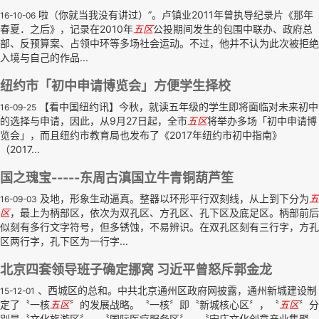
啦（你就当我没有讲过）”。卢镇业2011年曾执导纪录片《那年
16-10-06
春夏．之后》，记录在2010年
五区
公投期间发生的包围中联办、政府总
部、反预算案、占领中环等多场社会运动。不过，他并不认为此次被拒绝
入境与自己的作品...
纽约市「初中申请博览会」方便学生择校
【看中国纽约讯】今秋，就读五年级的学生即将面临对未来初中
16-09-25
的选择与申请，因此，从9月27日起，全市
五区
将举办多场「初中申请博
览会」，而且纽约市教育局也发布了《2017年纽约市初中指南》
（2017...
国之瑰宝-----东周古滇国立牛青铜葫芦笙
及地，形象生动逼真。整器以环形平行双刻线，从上到下分为
五
16-09-03
区
，最上为柄部区，依次为双孔区、方孔区、孔下区及底足区。柄部前后
似刻有多行文字符号，但多锈蚀，不易辨识。在双孔区刻有三行字，方孔
区两行字，孔下区为一行字...
北京四套领导班子确定挪窝 习近平曾怒斥郭金龙
、西城区的总和。中共北京通州区政府网披露，通州新城建设制
15-12-01
定了〝一核
五区
〞的发展战略。〝一核〞即〝新城核心区〞，〝
五区
〞分
别是〝文化旅游区〞、〝国际医疗服务区〞、〝宋庄文化创意产业集聚