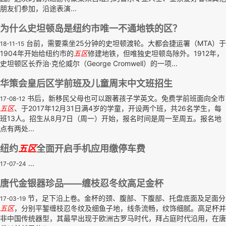
朋友们参加，沿途表演...
为什么史坦顿岛是纽约市唯一不通地铁的区？
台前，需要乘坐25分钟的史坦顿渡轮。大都会捷运署（MTA）于
18-11-15
1904年开始给纽约市的
五区
修建地铁，但唯独史坦顿岛除外。1912年，
史坦顿区长乔治·克伦威尔（George Cromwell）的一项...
华策会皇后区学前班及儿童周末中文班招生
书后，新移民父母也可以跟著孩子学英文。免费学前班面向全市
17-08-12
五区
、于2017年12月31日满4岁的学童，开设两个班，共26名学生，每
班13人。招生从8月7日（周一）开始，报名时间是周一至周五。报名地
点有两处...
纽约
五区
全面开启手机应用缴停车费
...
17-07-24
唐代金银器珍品——缠枝忍冬纹高足金杯
节，足下沿上卷。金杯的颈、腹部、下腹部、托盘底面及足面分
17-03-19
五区
，分别平錾缠枝忍冬纹及细鱼子地，线条流畅，纹饰细腻。高足杯并
非中国传统器型，其最早出现于欧洲古罗马时代，拜占庭时代沿用，在唐