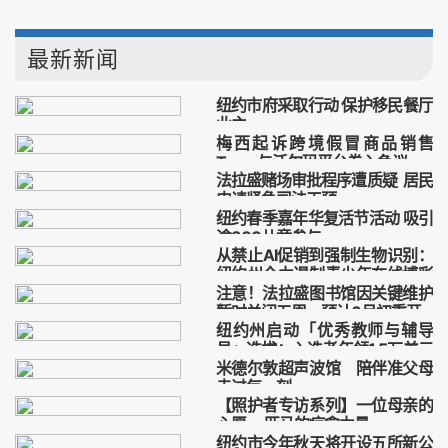
最新新闻
纽约市府采取行动 保护移民餐厅
业主
梅西起诉跨境假冒商品销售
纽约
市府保护
移民餐厅
业主
Temu与沃尔玛平台卷入争议
法拉盛赌场审批程序遭质疑 居民
梅西
起诉
跨境
假冒
申请紧急司法干预
纽约春季嘉年华复活节活动 吸引
法拉盛
赌场
审批程序
遭质疑
逾300儿童参与
从禁止AI促销到强制生物识别：
纽约
春季
嘉年华
复活节
纽约州全力遏制青少年在线博彩
注意！法拉盛图书馆因关键维护
风险
禁止
AI促销
强制
生物识别
暂时关闭五周，预计6月初重开
纽约州启动「优秀教师与辅导
法拉盛
图书馆
关键维护
暂时
员」选拔：入选者年领1.5万美元
米德尔敦超声波馆 陪伴准父母
津贴，5月21日截止
纽约州
优秀教师
辅导员
选拔
走过每一刻
【照护者专访系列】一位母亲的
米德尔敦
超声波馆
准父母
心愿 一匹马的疗愈力量
二十年
纽约市今年秋天将开设五所新公