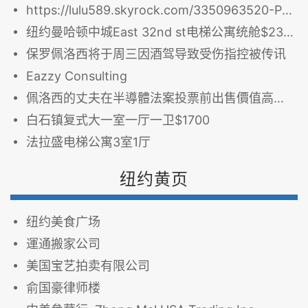
https://lulu589.skyrock.com/3350963520-Pelosi-s-hu
纽约曼哈顿中城East 32nd st电梯公寓统舱$2350/月
保罗佩洛西将于周三因酒驾导致受伤指控被传讯
Eazzy Consulting
佩洛西的丈夫在半導體法案投票前出售價值高達 500 萬美元的芯片製造商股票
白石镇复式大一室一厅一卫$1700
法拉盛电梯公寓3室1厅
纽约黄页
纽约美食广场
運通搬家公司
美国宝艺拍卖有限公司
俞国豪律师楼