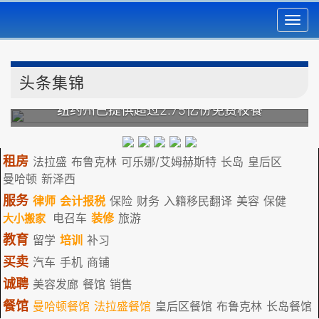
Toggl
navig
头条集锦
市长马姆达尼和州长霍楚宣布首批四个社区
获得免费2-K学前班名额
租房
法拉盛
布鲁克林
可乐娜/艾姆赫斯特
长岛
皇后区
曼哈顿
新泽西
服务
律师
会计报税
保险
财务
入籍移民翻译
美容
保健
电召车
装修
旅游
大小搬家
教育
留学
培训
补习
买卖
汽车
手机
商铺
诚聘
美容发廊
餐馆
销售
餐馆
曼哈顿餐馆
法拉盛餐馆
皇后区餐馆
布鲁克林
长岛餐馆