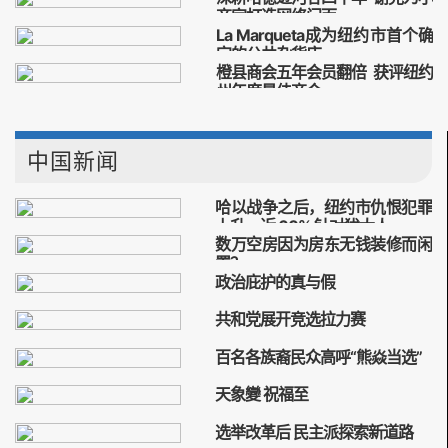
纽约
店主
十年
送出
商家打造网络门面
La Marqueta成为纽约市首个确
哈德逊河谷
四十年
谢克
定的公共杂货店
小商家
橙县商会五年会员翻倍 获评纽约
La
Marqueta
纽约市
首个
州年度最佳商会
橙县
商会
五年
会员
中国新闻
哈以战争之后，纽约市仇恨犯罪
上升，近 60% 针对犹太人。
数万空房因为房东无钱装修而闲
置？
纽约警察，仇恨犯罪，案件，哈马斯，袭击，
政治庇护的真与假
房市，紐約，房客，亞當斯，曼哈頓
政治庇護，入籍，國旗，美國，紐約
共和党展开竞选拉力赛
紐約，共和黨，競選，美國，廖安怡
百名各族裔民众高呼“熊焱当选”
天象變 祝福至
熊炎，紐約，競選，唐人街，集會，布碌崙，
新年
祝贺
天象
七星连珠
选举改革后 民主派探索新道路