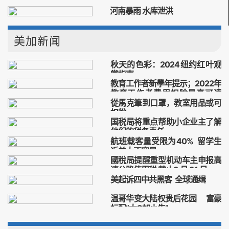
香港，民主，国安法，选举，改革
河南暴雨 水库泄洪
河南暴雨
洪灾
溃坝
美加新闻
秋天的色彩：2024纽约红叶观
赏指南
教育工作者新學年提示；2022年
秋天的色彩：2024纽约红叶观赏指南
教育工作者費用扣除最高可達
從馬克筆到口罩，教室用品或可
300美元
2022年
教育工作者
費用扣除
扣稅
最高
国税局将重点帮助小企业主了解
教育
扣除
費用
稅
他们的税务责任
航班载客量受限为40% 留学生
全美小商家周
税务
抵免优惠
返美太不容易
國稅局提醒重型机动车主申报高
留学生
航班
返美
机票
速公路使用税 截止8 月 31 日
美起诉四中共黑客 全球通缉
重型机动车报税
美國国税局
黑客攻击
朱允敏
吴淑荣
温哥华变大陆权贵后花园 富豪
丁晓阳
标配“大G加小牛”
温哥华
大陆权贵
加拿大留学生