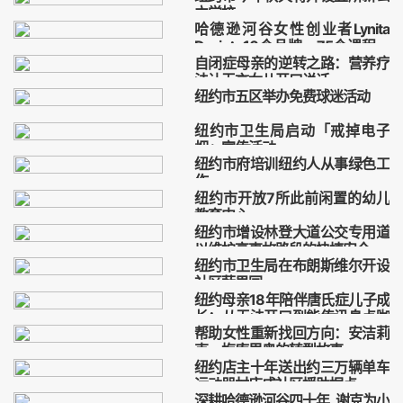
母亲
心愿
马
疗愈
立学校
哈德逊河谷女性创业者Lynita
纽约市
秋天
开设
五所
Davis：10个品牌、75个课程，
自闭症母亲的逆转之路：营养疗
打造社区创业生态圈
哈德逊
河谷
女性
创业者
法让无言女儿开口说话
纽约市五区举办免费球迷活动
自闭症
母亲
逆转
营养
纽约市
五区
免费
球迷
纽约市卫生局启动「戒掉电子
烟」宣传活动
纽约市府培训纽约人从事绿色工
纽约市
卫生局
戒掉
电子烟
作
纽约市开放7所此前闲置的幼儿
纽约
市府
培训
纽约人
教育中心
纽约市增设林登大道公交专用道
纽约市
开放
7所
闲置
以维护高事故路段的快捷安全
纽约市卫生局在布朗斯维尔开设
纽约市
增设
林登大道
社区蔬果园
公交专用道
纽约母亲18年陪伴唐氏症儿子成
纽约市
卫生局
布朗斯维尔
长：从无法开口到能传讯息点咖
开设
帮助女性重新找回方向：安洁莉
啡
纽约
母亲
18年
陪伴
克．梅库里奥的转型故事
纽约店主十年送出约三万辆单车
帮助
女性
重新
找回
运动器材店成社区援助据点
深耕哈德逊河谷四十年 谢克为小