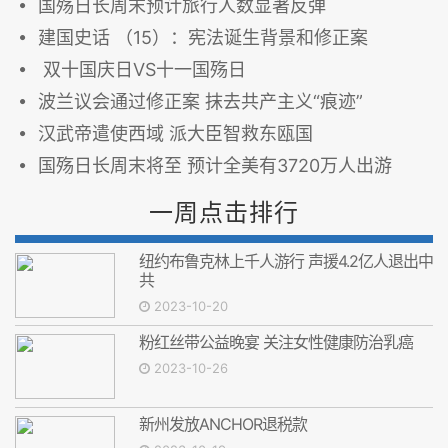
国殇日长周末预计旅行人数显著反弹
建国史话 （15）：宪法诞生背景和修正案
双十国庆日VS十一国殇日
波兰议会通过修正案 抹去共产主义“痕迹”
汉武帝遣使西域 派大臣智救东瓯国
国殇日长周末将至 预计全美有3720万人出游
一周点击排行
纽约布鲁克林上千人游行 声援4.2亿人退出中
共
2023-10-20
粉红丝带公益晚宴 关注女性健康防治乳癌
2023-10-26
新州发放ANCHOR退税款