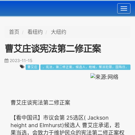
Toggl
navig
首页
看纽约
大纽约
曹艾庄谈宪法第二修正案
2023-11-15
曹艾庄
，宪法，第二修正案，候选人，枪械，幚派犯罪，国殇日，
曹艾庄谈宪法第二修正案
【看中国讯】市议会第 25选区( Jackson
height and Elmhurst)候选人 曹艾庄承诺，若
果当选，会致力于维护民众的宪法第二修正案权