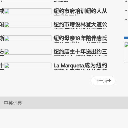
区创业生态圈
女
迷活动
创业者
戒
纽约市府培训纽约人从
纽约市
五区
免费
球迷
养
事绿色工作
闲
纽约市增设林登大道公
纽约
市府
培训
纽约人
交专用道 以维护高事故
路段的快捷安全
斯
纽约母亲18年陪伴唐氏
纽约市
增设
林登大道
症儿子成长：从无法开
公交专用道
口到能传讯息点咖啡
方
纽约店主十年送出约三
尔
纽约
母亲
18年
陪伴
里
万辆单车 运动器材店成
社区援助据点
十
La Marqueta成为纽约
纽约
店主
十年
送出
网
市首个确定的公共杂货
店
下一页
La
Marqueta
纽约市
首个
中英词典