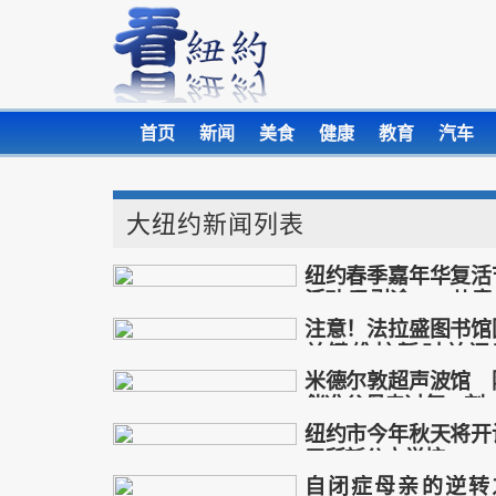
首页
新闻
美食
健康
教育
汽车
大纽约新闻列表
纽约春季嘉年华复活
活动 吸引逾300儿童
与
注意！法拉盛图书馆
纽约
春季
嘉年华
关键维护暂时关闭
复活节
周，预计6月初重开
米德尔敦超声波馆 
法拉盛
图书馆
关键维护
伴准父母走过每一刻
暂时
纽约市今年秋天将开
米德尔敦
超声波馆
准父
五所新公立学校
二十年
自闭症母亲的逆转
纽约市
秋天
开设
五