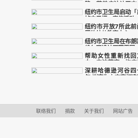
路：营养疗法让无言
儿开口说话
纽约市卫生局启动「
自闭症
母亲
逆转
营
掉电子烟」宣传活动
纽约市开放7所此前
纽约市
卫生局
戒掉
置的幼儿教育中心
电子烟
纽约市卫生局在布朗
纽约市
开放
7所
闲置
维尔开设社区蔬果园
帮助女性重新找回
纽约市
卫生局
布朗斯维
向：安洁莉克．梅库
开设
奥的转型故事
深耕哈德逊河谷四
帮助
女性
重新
找回
年 谢克为小商家打造
络门面
哈德逊河谷
四十年
谢克
小商家
联络我们
捐款
关于我们
网站广告