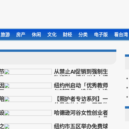
旅游
房产
休闲
文化
财经
分类
电子版
看台湾
节
从禁止AI促销到强制生
参
物识别：纽约州全力遏
制青少年在线博彩风险
因
纽约州启动「优秀教师
禁止
AI促销
强制
五
与辅导员」选拔：入选
生物识别
者年领1.5万美元津贴，
陪
【照护者专访系列】一
纽约州
优秀教师
辅导员
5月21日截止
位母亲的心愿 一匹马的
选拔
疗愈力量
设
哈德逊河谷女性创业者
母
母亲
心愿
马
疗愈
Lynita Davis：10个品
牌、75个课程，打造社
之
纽约市五区举办免费球
所
哈德逊
河谷
女性