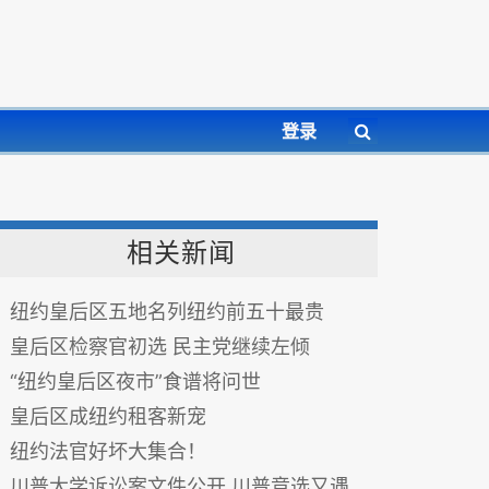
登录
相关新闻
纽约皇后区五地名列纽约前五十最贵
皇后区检察官初选 民主党继续左倾
“纽约皇后区夜市”食谱将问世
皇后区成纽约租客新宠
纽约法官好坏大集合！
川普大学诉讼案文件公开 川普竞选又遇难堪