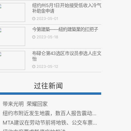
纽约州5月1日开始接受低收入冷气
补助金申请
2023-05-01
今第建築——紐約建築業的扛把子
2023-05-18
布碌仑第43选区市议员参选人庄文
怡
2023-05-12
过往新闻
带来光明 荣耀回家
纽约市附近发生地震，数百人报告震动情况
MTA建议在劳动节前将地铁、公交车票价提高到2.9美元