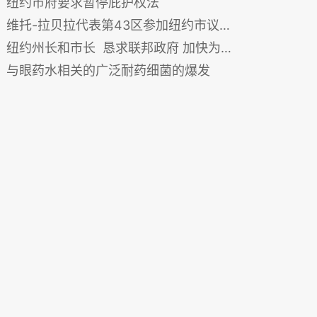
纽约市府要求暂停庇护权法
维托-拉贝拉代表第43区参加纽约市议会选举
纽约州长和市长 恳求联邦政府 加快为寻求庇护者发放工作许可
与眼药水相关的广泛耐药细菌的爆发