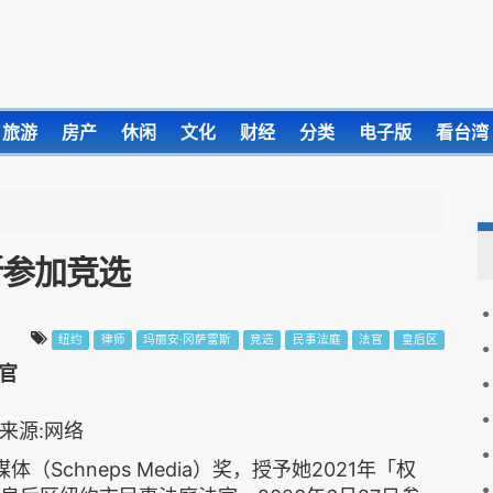
旅游
房产
休闲
文化
财经
分类
电子版
看台湾
斯参加竞选
纽约
律师
玛丽安·冈萨雷斯
竞选
民事法庭
法官
皇后区
官
Schneps Media）奖，授予她2021年「权