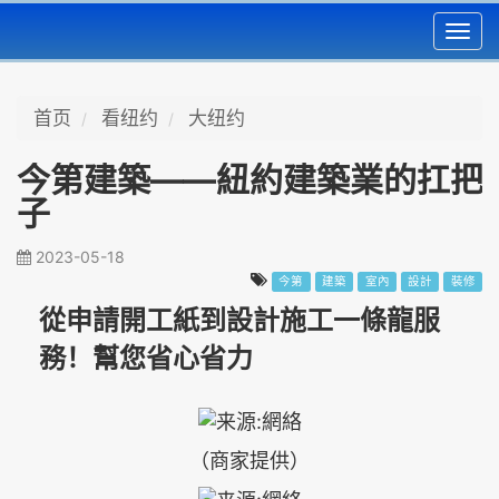
Toggl
navig
首页
看纽约
大纽约
今第建築——紐約建築業的扛把
子
2023-05-18
今第
建築
室內
設計
裝修
從申請開工紙到設計施工一條龍服
務！幫您省心省力
（商家提供）