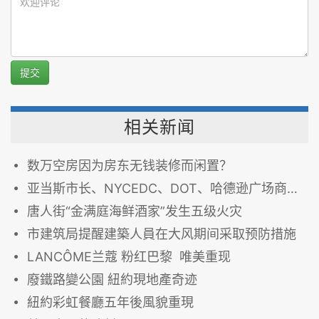
提交
相关新闻
数万空房因为房东无钱装修而闲置？
亚当斯市长、NYCEDC、DOT、哈德逊广场商改区揭幕新装修的哈德逊街
唐人街“金满庭海鲜酒家”发生五级火灾
市建筑局提醒建築人員在大风期间采取预防措施
LANCÔME兰蔻 粉红巴黎 唯美重现
廢鐵路變公園 紐約現地產奇迹
紐約彩虹餐廳五年後風貌重現