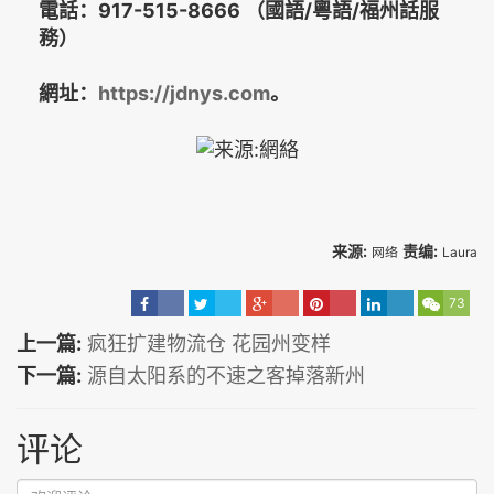
電話：917-515-8666
（國語/粵語/福州話服
務）
網址：
https://jdnys.com
。
来源:
责编:
网络
Laura
73
上一篇:
疯狂扩建物流仓 花园州变样
下一篇:
源自太阳系的不速之客掉落新州
评论