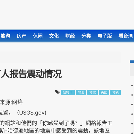
旅游
房产
休闲
文化
财经
分类
电子版
看台湾
百人报告震动情况
紐約市
附近
地震
美國
地質
置。（USGS.gov)
的網站和他們的「你感覺到了嗎？」網絡報告工
廷斯-哈德遜地區的地震中感受到的震動，該地區