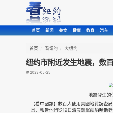
首页
新闻
美食
健康
教育
汽车
首页
看纽约
大纽约
纽约市附近发生地震，数
2023-05-25
地震發生的位
【看中國訊】數百人使用美國地質調查局
具，報告他們從19日清晨襲擊紐約哈斯