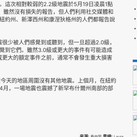
這次相對較弱的2.2級地震於5月19日凌晨1點
里。雖然沒有損失的報告，但人們利用社交媒體和
紐約州、新澤西州和康涅狄格州的人們都報告說
震很少被人們感覺到或聽到，但一旦超過2.0級，
覺到它們。雖然3.0級或更大的事件有可能造成
級或更大的額定事件之前，通常不會發生重大損害
在今天的地區周圍沒有其他地震。上個月，在紐約
4月，一場地震也震撼了新罕布什爾州南部的部
来源:
责编:
看中国
Laura