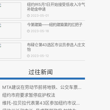
纽约州5月1日开始接受低收入冷气
补助金申请
2023-05-01
今第建築——紐約建築業的扛把子
2023-05-18
布碌仑第43选区市议员参选人庄文
怡
2023-05-12
过往新闻
MTA建议在劳动节前将地铁、公交车票价提高到2.9美元
纽约市府要求暂停庇护权法
维托-拉贝拉代表第43区参加纽约市议会选举