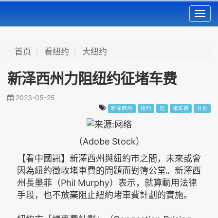
Toggl
navig
首页
看纽约
大纽约
新泽西州力阻纽约征堵车费
2023-05-25
新泽西州
纽约
征
堵车费
計劃
（Adobe Stock）
【看中國訊】新澤西州與紐約市之間，未來或會
因為紐約徵收堵車費的問題而對簿公堂。新澤西
州長墨菲（Phil Murphy）表示，就算動用法律
手段，也不放棄阻止紐約堵車費計劃的實施。