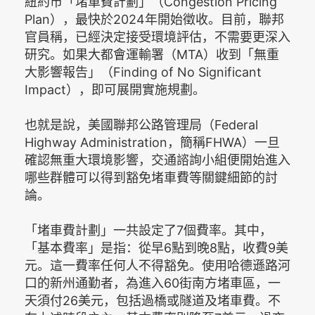
紐約市「堵車費計劃」（Congestion Pricing
Plan），最快於2024年開始徵收。目前，聯邦
官員稱，已經決定接受環境評估，不需要更深入
研究。如果大都會運輸署（MTA）收到「無重
大影響報告」（Finding of No Significant
Impact），即可展開實施規劃。
也就是說，美國聯邦公路管理局（Federal
Highway Administration，簡稱FHWA）一旦
確認無重大環境影響，交通諮詢小組便開始進入
哪些群體可以得到豁免堵車費等關鍵細節的討
論。
「堵車費計劃」一共設定了7個費率。其中，
「基本費率」是指：從早6點到晚8點，收費9美
元。這一費率任何人不得豁免。使用哈德遜路河
口的新州通勤者，為進入60街南方堵車區，一
天須付26美元，包括過橋或隧道及堵車費。不