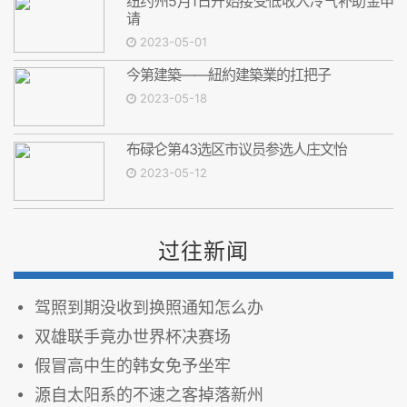
纽约州5月1日开始接受低收入冷气补助金申
请
2023-05-01
今第建築——紐約建築業的扛把子
2023-05-18
布碌仑第43选区市议员参选人庄文怡
2023-05-12
过往新闻
驾照到期没收到换照通知怎么办
双雄联手竟办世界杯决赛场
假冒高中生的韩女免予坐牢
源自太阳系的不速之客掉落新州