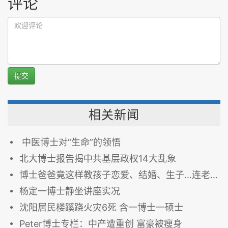
评论
提交
相关新闻
中医博士对“生命”的领悟
北大博士报告揭中共基层政权14大乱象
博士爸爸竟这样教孩子恋爱、结婚、生子...连老婆都服了！
杨定一博士静坐讲座实况
沈阳居民楼蹊跷火灾6死 含一博士一硕士
Peter博士专栏：中产遭重创 富豪被瘦身