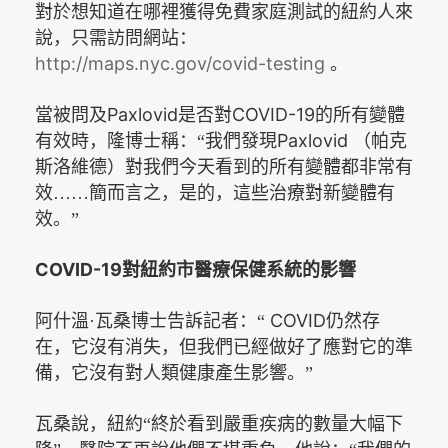
對於想知道在哪裡獲得免費家庭測試的紐約人來
說，只需訪問網站：
http://maps.nyc.gov/covid-testing
。
Paxlovid
COVID-19
當被問及
是否對
的所有變體
Paxlovid
有效時，隆博士稱：“我們發現
（帕克
斯洛維德）
對我們今天看到的所有變體都非常有
效……簡而言之，是的，這些治療對新變體有
效。”
COVID-19
對紐約市醫療保健系統的影響
COVID
阿什溫·瓦桑博士告訴記者：“
仍然存
在，它沒有消失，但我們已經做好了應對它的準
備，它沒有對人類健康產生影響。”
瓦桑說，紐約“終於看到嚴重疾病的數量大幅下