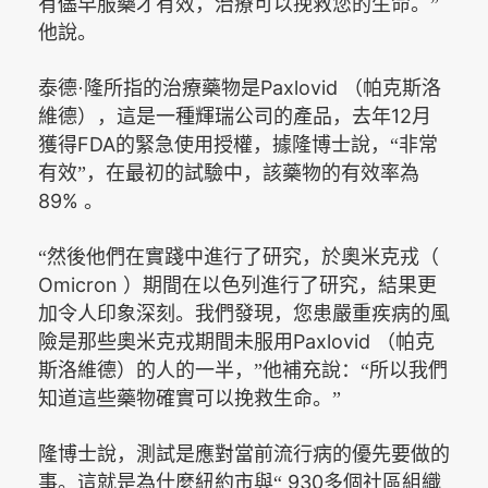
有儘早服藥才有效，治療可以挽救您的生命。”
他說。
Paxlovid
泰德·隆所指的治療藥物是
（帕克斯洛
12
維德），這是一種輝瑞公司的產品，去年
月
FDA
獲得
的緊急使用授權，據隆博士說，“非常
有效”，在最初的試驗中，該藥物的有效率為
89%
。
“然後他們在實踐中進行了研究，於奧米克戎（
Omicron
）期間在以色列進行了研究，結果更
加令人印象深刻。我們發現，您患嚴重疾病的風
Paxlovid
險是那些奧米克戎期間未服用
（帕克
斯洛維德）的人的一半，”他補充說：“所以我們
知道這些藥物確實可以挽救生命。”
隆博士說，測試是應對當前流行病的優先要做的
930
事。這就是為什麼紐約市與“
多個社區組織