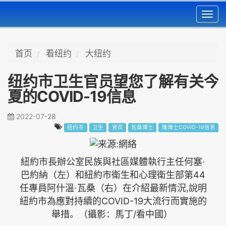
Toggl
navig
首页
看纽约
大纽约
纽约市卫生官员望您了解有关今
夏的COVID-19信息
2022-07-28
纽约市
卫生
官员
瓦桑博士
隆博士COVID-19信息
紐約市長辦公室民族與社區媒體執行主任何塞·
44
巴約納
（左）和紐約市衛生和心理衛生部第
任專員阿什溫·瓦桑
（右）在介紹最新情況,說明
COVID-19
紐約市為應對持續的
大流行而實施的
/
舉措。（攝影：馬丁
看中國
）