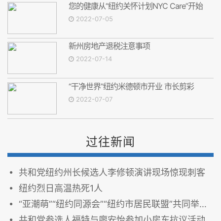
您的健康从“纽约关怀计划NYC Care”开始
2022-07-05
新州房地产退税注意事项
2022-07-14
“干净世界”纽约米德顿市开业 市长剪彩
2022-07-07
过往新闻
共和党纽约州长候选人李修顿演讲现场惊现刺客
纽约烈日高温热死1人
“亚潮萌”“纽约同源会”“纽约市居民联盟”共同举办竞选论坛
共和党参选人福特与廖安怡参加小房东抗议活动