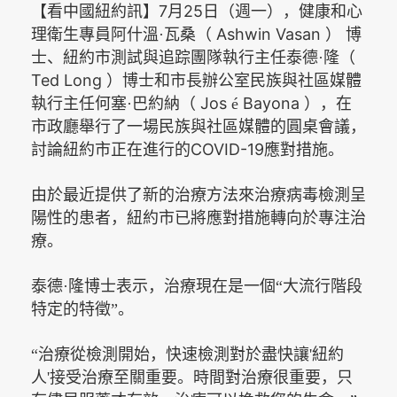
【看中國紐約訊】7
25
月
日（週一），健康和心
Ashwin Vasan
理衛生專員阿什溫·瓦桑（
）
博
士、紐約市測試與追踪團隊執行主任泰德·隆（
Ted Long
）博士和市長辦公室民族與社區媒體
Jos
Bayona
執行主任何塞·巴約納（
é
），在
市政廳舉行了一場民族與社區媒體的圓桌會議，
COVID-19
討論紐約市正在進行的
應對措施。
由於最近提供了新的治療方法來治療病毒檢測呈
陽性的患者，紐約市已將應對措施轉向於專注治
療。
泰德·隆博士表示，治療現在是一個“大流行階段
特定的特徵”。
“治療從檢測開始，快速檢測對於盡快讓
'紐約
人'接受治療至關重要。時間對治療很重要，只