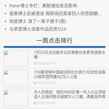
Peter博士专栏：美联储加息及影响
留美博士后被遣返 假新闻还是拿别人的悲剧酿鸡汤？
他是博士 演了一辈子傻子(图)
马承宽博士泼墨作品欣赏1/24
一周点击排行
7月23日法拉盛市议员黄敏仪免费发放雨水
桶
2022-07-14
7/10曼哈顿中国城法轮功大游行 纪念反迫害
23周年暨声援4亿华人三退
2022-07-07
华人的奇迹：纽约州65区唯一华人众议员候
选人丘海伦联合凝聚华人力量，勇敢发声再
次减免两个游民所
2022-07-07