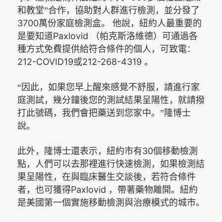
和教堂”合作，協助對人群進行檢測，並分發了
3700
萬份家庭檢測盒。
他說，紐約人最重要的
Paxlovid
是要知道
（帕克斯洛維德）可通過各
種方式免費提供給符合條件的個人，可致電：
212-COVID19
212-268-4319
或
。
“因此，如果您早上醒來感覺不舒服，請進行家
庭測試，幾分鐘後您的測試結果呈陽性，就請撥
打此號碼，我們會把藥送到您家中。”
隆博士
說。
30
此外，隆博士還表示，紐約市有
個移動檢測
點，人們可以去那裡進行快速檢測，如果檢測結
果呈陽性，在與臨床醫生交談後，若符合條件
Paxlovid
者，也可獲得
，帶著藥物離開。紐約
是美國第一個實施移動檢測與治療模式的城市。