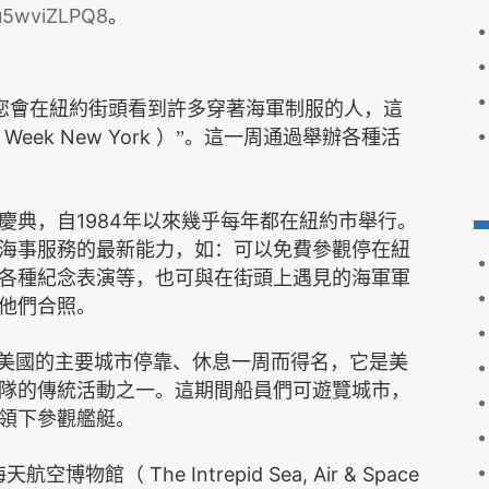
ru5wviZLPQ8
。
您會在紐約街頭看到許多穿著海軍制服的人，這
t Week New York
）”。這一周通過舉辦各種活
1984
慶典，自
年以來幾乎每年都在紐約市舉行。
海事服務的最新能力，如：可以免費參觀停在紐
各種紀念表演等，也可與在街頭上遇見的海軍軍
他們合照。
在美國的主要城市停靠、休息一周而得名，它是美
隊的傳統活動之一。這期間船員們可遊覽城市，
領下參觀艦艇。
The Intrepid Sea, Air & Space
海天航空博物館
（