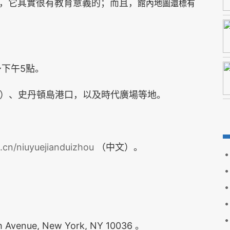
，它其實很有教育意義的；
而且，
館內地圖還標有
5
～下午
點。
）、史丹頓島港口，以及時代廣場等地。
.cn/niuyuejianduizhou
（中文）。
。
2th Avenue, New York, NY 10036
。