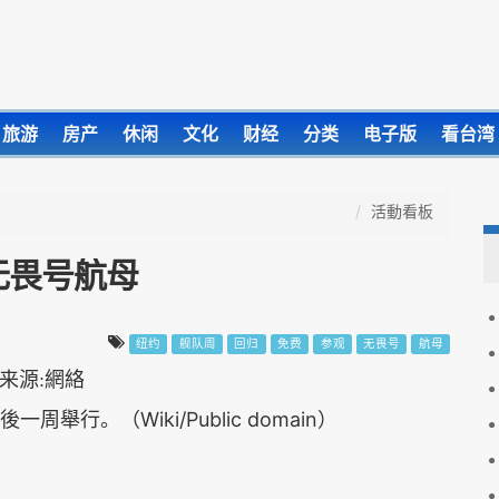
旅游
房产
休闲
文化
财经
分类
电子版
看台湾
活動看板
无畏号航母
纽约
舰队周
回归
免费
参观
无畏号
航母
（Wiki/Public domain）
後一周舉行。