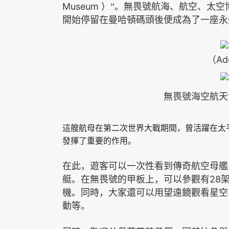
Museum
）
”。無畏號航海、航空、太空
開始停留在曼哈頓碼頭後便成為了一座永
（Ad
無畏號海空航天
這艘航母在第二次世界大戰期間，曾活躍在太
發揮了重要的作用
。
在此，遊客可以一次性看到傳奇航空母艦
28
艇。在無畏號的甲板上，可以參觀有
機。
同時，大家還可以用望遠鏡觀看星空
動等。