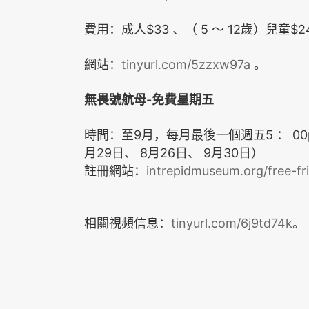
$33
5
12
$2
費用：成人
、（
～
歲）兒童
tinyurl.com/5zzxw97a
網站：
。
-
無畏號航母
免費星期五
9
5
0
時間：至
月，每月最後一個週五
：
29
8
26
9
30
月
日、
月
日、
月
日）
intrepidmuseum.org/free-fr
註冊網站：
相關視頻信息：
tinyurl.com/6j9td74k
。