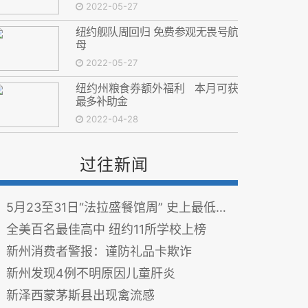
2022-05-27
纽约舰队周回归 免费参观无畏号航
母
2022-05-27
纽约州粮食券额外福利 本月可获
最多补助金
2022-04-28
过往新闻
5月23至31日“法拉盛餐馆周” 史上最低折扣
全美百名最佳高中 纽约11所学校上榜
新州消费者警报：谨防礼品卡欺诈
新州发现4例不明原因儿童肝炎
新泽西蒙茅斯县出现禽流感