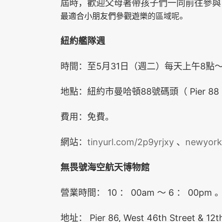
屆時，歡迎父母著帶孩子們一同前往參與
的區域呢
。
最適合小朋
友們參觀遊樂
紐約艦隊週
5
31
8
時間：至
月
日（週二）每天上午
點
88
Pier 88
地點：紐約市曼哈頓
號碼頭（
費用：免費。
tinyurl.com/2p9yrjxy
newyork
網站：
、
無畏號海空航天博物館
10
00am
6
00pm
營業時間：
：
～
：
Pier 86, West 46th Street & 1
地址：