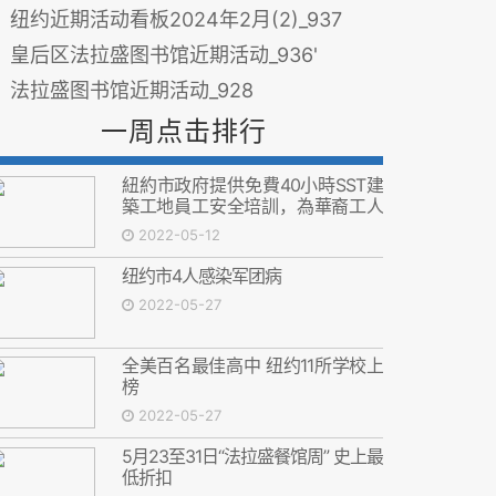
纽约近期活动看板2024年2月(2)_937
皇后区法拉盛图书馆近期活动_936'
法拉盛图书馆近期活动_928
一周点击排行
紐約市政府提供免費40小時SST建
築工地員工安全培訓，為華裔工人
增加就業機會
2022-05-12
纽约市4人感染军团病
2022-05-27
全美百名最佳高中 纽约11所学校上
榜
2022-05-27
5月23至31日“法拉盛餐馆周” 史上最
低折扣