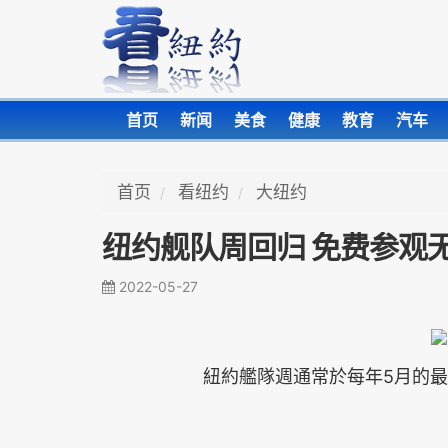
首页
新闻
美食
健康
教育
汽车
首页
看纽约
大纽约
纽约舰队周回归 免费参观
2022-05-27
5
紐約艦隊週通常於
每年
月的最