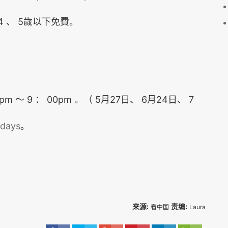
4
5
、
歲以下免費。
0pm
9
00pm
5
27
6
24
7
～
：
。（
月
日、
月
日、
idays
。
来源:
责编:
看中国
Laura