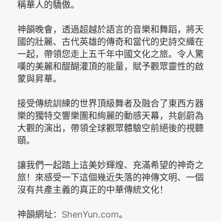
稱華人的驕傲。
神韻晚會，透過超越於語言的音樂和舞蹈，將天
國的壯麗、古代英雄的傳奇和當代的史詩交織在
一起，帶領您走上五千年中國文化之旅。令人驚
嘆的美麗和醍醐灌頂的能量，賦予觀眾靈性的啟
蒙與昇華。
接受傳統訓練的世界頂級舞者及融合了東西方器
樂的獨特交響樂團和絢麗的動感天幕，共創蔚為
大觀的演出，帶領全球觀眾體驗空前絕後的視聽
頤。
讓我們一起踏上這美妙輝煌、充滿希望的神奇之
旅！來感受一下這個幾近失落的神傳文明、一個
沒有共產主義的真正的中華傳統文化！
神韻網址：
ShenYun.com
。