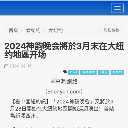
Toggl
navig
活動看板
首页
看纽约
大纽约
2024神韵晚会將於3月末在大纽
约地區开场
2024-02-15
2024
神韻晚會
3月末
大紐約
（Shenyun.com）
【看中國紐約訊】「2024神韻晚會」又將於3
月28日開始在大紐約地區開始巡迴演出！首站
為新澤西州。