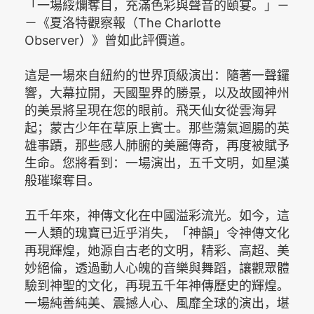
「一場綏爛奪目，充滿色彩與聲音的頤宴。」－
－《夏洛特觀察報（The Charlotte
Observer）》曾如此評價道。
這是一場來自紐約的世界頂級演出：隨著一聲鑼
響，大幕拉開，天國聖界的勝景，以及故國神州
的美景將呈現在您的眼前。飛天仙女從雲海昇
起；蒙古少年在草原上賓士。那些蕩氣迴腸的英
雄事蹟，那些感人肺腑的美麗傳奇，再度被賦予
生命。您將看到：一場演出，五千文明，如星漢
般璀璨奪目。
五千年來，神傳文化在中國溢彩流光。如今，這
一人類的瑰寶已近乎消失，「神韻」令神傳文化
再現輝煌，她源自古老的文明，精彩、高超、美
妙絕倫，透過動人心魄的音樂與舞蹈，讓觀眾體
驗到神聖的文化，再現五千年神傳歷史的輝煌。
一場純善純美、震撼人心、風靡全球的演出，堪