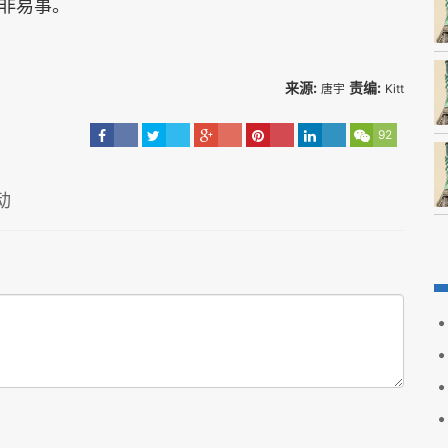
非易事。
来源:
责编:
唐宇
Kitt
92
动