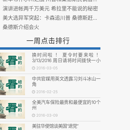
演讲进帐两千万美元 希拉里不能说的秘密
美大选异军突起：卡森追川普 桑德斯赶希拉里
桑德斯介绍会火
一周点击排行
换时间啦 ！ 夏令时要来啦 ！
3/13/2016 周日请将时间拨快一小
时！
2016-03-05
中共官媒用英文透露习刘斗冰山一
角
2016-02-25
全美汽车保险最贵和最便宜的10个
州
2016-03-09
美驻华使馆谈美国“退党”