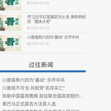
2016-03-05
传习近平红笔圈定刘士余 黄奇帆经
历〝期末大考〞
2016-02-23
川普竟称六四为“暴动” 乐坏中共
2016-03-16
过往新闻
川普竟称六四为“暴动” 乐坏中共
川普锐不可当 共和党“名存实亡”
协助中国富商贿赂 前驻联合国高官纽约认罪
奥巴马正式提名大法官人选