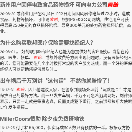
新州用户因停电致食品药物损坏 可向电力公司
索赔
或商业用户在8月4日至12日期间因风暴停电超过72小时，造成
20-08-20
食品、药物等损坏，可申请
索赔
。根据PSE&G公司网站，住宅用户可获
得最高250美元的食品损坏赔偿、最高300美元的处方药物损坏赔偿。商
业...
为什么购买联邦医疗保险需要找经纪人？
。·好的联邦医保经纪人也能为您提供好的客户服务。当您在药
20-08-01
房、医生、帐单、
索赔
、或额外收费等方面出现问题时，没有医保经纪人
的话，您可能需要花几个小时拨打常规的客户服务热线，而一个好的医保
经纪人可以帮助您提供最及时...
出车祸后千万别讲〝这句话〞 不然你就赔惨了！
索赔
，因此他建议大家，在警察到现场处理前〝沉默是金〞才是
16-12-31
保护自己的最好方法。而一旦发生车祸，千万不可急着逃离现场，刘律师
表示，只要一走就是肇事逃逸，反而变成犯下重行。之前洪都拉斯大使跟
少年发生擦撞...
MillerCoors赞助 除夕夜免费搭地铁
付了$165,000，但实际乘客人数只有预估的一半。根据双方协
16-12-25