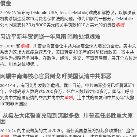
償金
宣布与T-Mobile USA, Inc. (T-Mobile)達成和解协议，以解决该
21-06-23
机构涉嫌违反本市消费者保护法的问题。作为和解的一部分，T-Mobile
公司同意支付30万6000美元的民事罚款和10万美元的消费者
索赔
...
习近平新年贺词谈一年风雨 暗喻处境艰难
和
索赔
，川普更誓言要让中共为瘟疫全球大爆发负全责。美中关
21-01-01
系因为这场大瘟疫急速恶化，美国转变40多年的对华绥靖政策，将中共
定性为战略竞争对手，在政治、经济、外交、军事等层面，展开全方位对
抗。川普总统频频...
网爆中南海核心官员倒戈 吁美国认清中共邪恶
，有可能引发政治危机。截止目前，中共病毒疫情已经蔓延近1
20-11-14
年，全球确诊人数高达5200多万，死亡人数超过120多万。国际上呼吁
究责中共隐匿疫情的罪责并向中共
索赔
。连中共的盟友和中共历年“大撒
币”的非洲国家...
从极左大佬誓言兑现到沉默多数 川普连任必胜重大原
因
的主流菁英的共识2020，新任美国总统将担起多项重任：追债
20-10-24
索赔
、抗击中共霸权、引领美国重新走向强大、建立世界新秩序⋯⋯而这