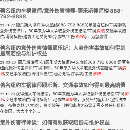
著名纽约车祸律师/意外伤害律师-顾乐斯律师楼 888-
792-8888
顾乐斯大律师(中文热线888-792-8888)是著名纽约车祸律师/
23-11-22
意外伤害律师，50年来为华人争取意外伤害赔偿/车祸
索赔
/交通事故赔
偿/滑倒摔伤/建筑工地受伤/医疗事故/工伤
索赔
等，为您赢得...
著名纽约意外伤害律师顾乐斯：人身伤害事故如何得到
最高赔偿与维护权益
顾乐斯律师(右)顾乐斯大律师(中文热线888-792-8888)是著名
23-03-20
纽约意外伤害律师/车祸律师，50年来为华人争取意外伤害赔偿/车祸
索
赔
/交通事故赔偿/滑倒摔伤/工地受伤/医疗事故/工伤
索赔
...
著名纽约车祸律师顾乐斯：交通事故如何得到最高赔偿
获得最大车祸赔偿。50年来他为华人争取意外伤害赔偿/车祸
索
22-12-20
赔
/交通事故赔偿/滑倒摔伤/工地事故
索赔
等，服务纽约皇后区包括法拉
盛，布鲁克林(八大道)，曼哈顿等。理赔成功之前您无需支付任何费用。
在美国，大大小小的...
意外伤害律师谈：如何有效获取赔偿与维护权益