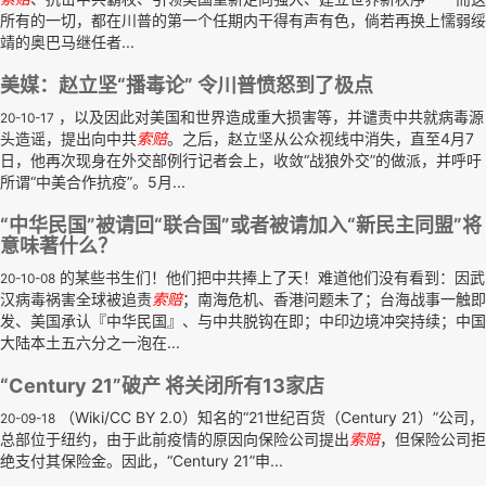
所有的一切，都在川普的第一个任期内干得有声有色，倘若再换上懦弱绥
靖的奥巴马继任者...
美媒：赵立坚“播毒论” 令川普愤怒到了极点
，以及因此对美国和世界造成重大损害等，并谴责中共就病毒源
20-10-17
头造谣，提出向中共
索赔
。之后，赵立坚从公众视线中消失，直至4月7
日，他再次现身在外交部例行记者会上，收敛“战狼外交”的做派，并呼吁
所谓“中美合作抗疫”。5月...
“中华民国”被请回“联合国”或者被请加入“新民主同盟”将
意味著什么？
的某些书生们！他们把中共捧上了天！难道他们没有看到：因武
20-10-08
汉病毒祸害全球被追责
索赔
；南海危机、香港问题未了；台海战事一触即
发、美国承认『中华民国』、与中共脱钩在即；中印边境冲突持续；中国
大陆本土五六分之一泡在...
“Century 21”破产 将关闭所有13家店
（Wiki/CC BY 2.0）知名的“21世纪百货（Century 21）”公司，
20-09-18
总部位于纽约，由于此前疫情的原因向保险公司提出
索赔
，但保险公司拒
绝支付其保险金。因此，“Century 21”申...