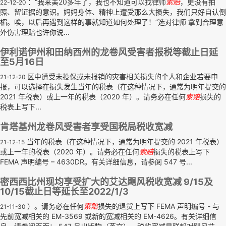
：“我来美20多年了，我也不知道可以找律师
索赔
，更没有拍
22-12-20
照、留证据的意识。妈妈身体、精神上遭受那么大损失，我们只好自认倒
楣。唉，以后再遇到这样的事就知道如何处理了！”选对律师 拿到合理意
外伤害理赔也许你说...
伊利诺伊州和田纳西州的龙卷风受害者报税等截止日延
至5月16日
区中遭受未投保或未报销的灾害相关损失的个人和企业若要申
21-12-20
报，可以选择在损失发生当年的税表（在这种情况下，通常为明年提交的
2021 年税表）或上一年的税表（2020 年）。请务必在任何
索赔
损失的
税表上写下...
肯塔基州龙卷风受害者享受国税局税收宽减
当年的税表（在这种情况下，通常为明年提交的 2021 年税表）
21-12-15
或上一年的税表（2020 年）。请务必在任何
索赔
损失的税表上写下
FEMA 声明编号 – 4630DR。有关详细信息，请参阅 547 号...
密西西比州现均享受扩大的艾达飓风税收宽减 9/15及
10/15截止日等延长至2022/1/3
）。请务必在任何
索赔
损失的退货上写下 FEMA 声明编号 - 与
21-11-30
先前宽减相关的 EM-3569 或新的宽减相关的 EM-4626。有关详细信