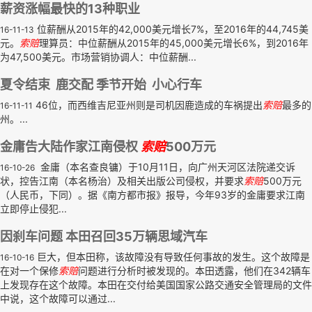
薪资涨幅最快的13种职业
位薪酬从2015年的42,000美元增长7%，至2016年的44,745美
16-11-13
元。
索赔
理算员：中位薪酬从2015年的45,000美元增长6%，到2016年
为47,500美元。市场营销协调人：中位薪酬...
夏令结束 鹿交配 季节开始 小心行车
46位，而西维吉尼亚州则是司机因鹿造成的车祸提出
索赔
最多的
16-11-11
州。...
金庸告大陆作家江南侵权
索赔
500万元
金庸（本名查良镛）于10月11日，向广州天河区法院递交诉
16-10-26
状，控告江南（本名杨治）及相关出版公司侵权，并要求
索赔
500万元
（人民币，下同）。据《南方都市报》报导，今年93岁的金庸要求江南
立即停止侵犯...
因刹车问题 本田召回35万辆思域汽车
巨大，但本田称，该故障没有导致任何事故的发生。这个故障是
16-10-16
在对一个保修
索赔
问题进行分析时被发现的。本田透露，他们在342辆车
上发现存在这个故障。本田在交付给美国国家公路交通安全管理局的文件
中说，这个故障可以通过...