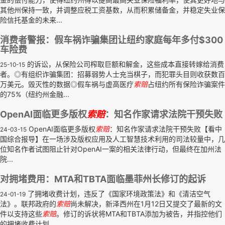
其他州保持一致，并调整应税工资基数，从而积累储备金，并稳定失业保
险信托基金的未来...
消费者警报：假车祸诈骗集团让纽约家庭每年多付$300
车险费
的诉讼，从保险公司榨取巨额和解金，这些成本直接转嫁给消费
25-10-15
者。◎有组织诈骗集团：招募弱势人士充当棋子，而犯罪头目则收获数百
万美元。毁灭性的数据◎假车祸与虚高医疗
索赔
占纽约所有保险诈骗案件
的75%（纽约州金融...
OpenAI面临更多版权
索赔
：知名作家请求法院干预失败
OpenAI面临更多版权
索赔
：知名作家请求法院干预失败【看中
24-03-15
国综合报导】在一场涉及版权应用及人工智慧技术利用的司法较量中，几
位知名作者试图阻止针对OpenAI一案的相关法律行动，但最终在加州法
院...
对拥堵费用：MTA和TBTA面临墨菲州长修订的起诉
了拥堵收费计划，违反了《国家环境政策法》和《清洁空气
24-01-19
法》。联邦政府的
索赔
尚未解决，新泽西州在1月12日又提交了最新的文
件以支持这些
索赔
。修订的诉状将MTA和TBTA添加为被告，并指控他们
的拥堵收费计划...