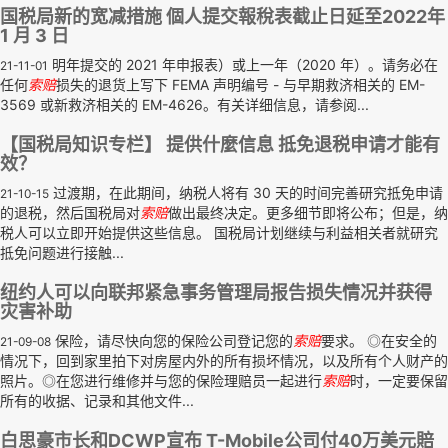
国税局新的宽减措施 個人提交報稅表截止日延至2022年
1 月 3 日
明年提交的 2021 年申报表）或上一年（2020 年）。请务必在
21-11-01
任何
索赔
损失的退货上写下 FEMA 声明编号 - 与早期救济相关的 EM-
3569 或新救济相关的 EM-4626。有关详细信息，请参阅...
【国税局知识专栏】 提供什麼信息 抵免退税申请才能有
效？
过渡期，在此期间，纳税人将有 30 天的时间完善研究抵免申请
21-10-15
的退税，然后国税局对
索赔
做出最终决定。更多细节即将公布；但是，纳
税人可以立即开始提供这些信息。 国税局计划继续与利益相关者就研究
抵免问题进行接触...
纽约人可以向联邦紧急事务管理局报告损失情况并获得
灾害补助
保险，请尽快向您的保险公司登记您的
索赔
要求。 ◎在安全的
21-09-08
情况下，回到家里拍下对房屋内外的所有损坏情况，以及所有个人财产的
照片。◎在您进行维修并与您的保险理赔员一起进行
索赔
时，一定要保留
所有的收据、记录和其他文件...
白思豪市长和DCWP宣布 T-Mobile公司付40万美元賠