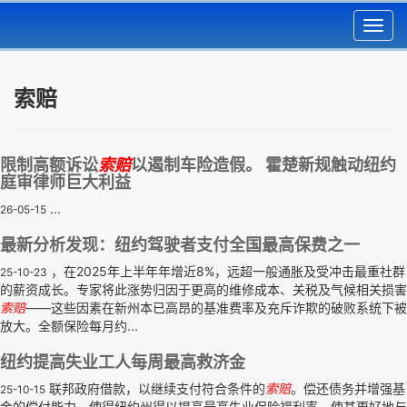
Toggl
navig
索赔
限制高额诉讼
索赔
以遏制车险造假。 霍楚新规触动纽约
庭审律师巨大利益
...
26-05-15
最新分析发现：纽约驾驶者支付全国最高保费之一
，在2025年上半年年增近8%，远超一般通胀及受冲击最重社群
25-10-23
的薪资成长。专家将此涨势归因于更高的维修成本、关税及气候相关损害
索赔
——这些因素在新州本已高昂的基准费率及充斥诈欺的破败系统下被
放大。全额保险每月约...
纽约提高失业工人每周最高救济金
联邦政府借款，以继续支付符合条件的
索赔
。偿还债务并增强基
25-10-15
金的偿付能力，使得纽约州得以提高最高失业保险福利率，使其更好地与