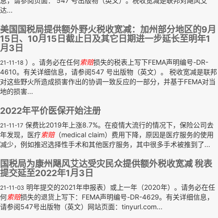
息，请参阅页面： 547 号出版物（英文）。税收宽减是联邦对飓风艾
达...
美国国税局提供额外野火税收宽减：加州部分地区的9月
15日、10月15日截止日及其它日期进一步延长至明年1
月3日
）。请务必在任何
索赔
损失的税表上写下FEMA声明编号-DR-
21-11-18
4610。有关详细信息，请参阅547 号出版物（英文）。 税收宽减是联邦
对这些野火所造成损害作出的协调一致反应的一部分，并基于FEMA对当
地的损害...
2022年平价医保开始注册
保费比2019年上涨8.7%。在疫情大流行的情况下，保险公司去
21-11-17
年发现，医疗
索赔
（medical claim）费用下降，原因是医疗服务的使用
减少，例如推迟选择性手术和其他医疗服务，其中很多手术被推到了...
国税局为康州飓风艾达受灾民众提供额外税收宽减 稅表
提交延至2022年1月3日
明年提交的2021年申报表）或上一年（2020年）。请务必在任
21-11-03
何
索赔
损失的退货上写下：FEMA声明编号-DR-4629。有关详细信息，
请参阅547号出版物（英文）网站页面：tinyurl.com...