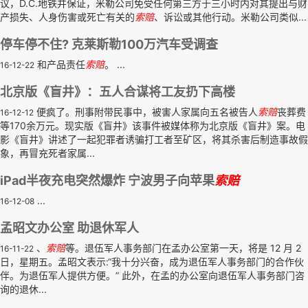
议，D.C.地铁并保证，米勒公司免受任何第三方于三小时内对其提出与财
产损失、人身伤害或死亡有关的
索赔
、诉讼或其他行动。米勒公司类似...
停车停不住? 克莱斯勒100万汽车受调查
和产品责任
索赔
。 ...
16-12-22
北京版《盲井》：五人合谋将工友扔下高楼
便疯了。刑事附带民事中，被害人家属向五名被告人
索赔
丧葬费
16-12-12
等170余万元。现实版《盲井》该事件被媒体称为北京版《盲井》案。电
影《盲井》讲述了一起犯罪者诱骗打工者至矿区，将其杀害后制造事故假
象，再冒充死者家属...
iPad半夜充电突然爆炸 宁波男子向苹果
索赔
...
16-12-08
孟昭文办公室 助退休军人
、
索赔
等。退伍军人事务部门在孟办公室第一天，将是 12 月 2
16-11-22
日，星期五。孟昭文表示:“我十分兴奋，成为退伍军人事务部门的合作伙
伴。为退伍军人提供方便。” 此外，在孟的办公室向退伍军人事务部门咨
询的退休...