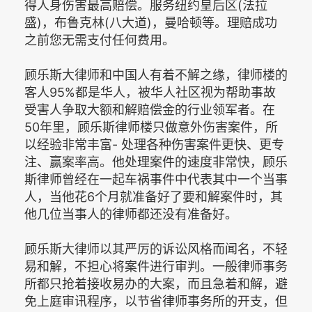
得人身伤害最高赔偿。服务纽约皇后区(法拉
盛)，布鲁克林(八大道)，曼哈顿等。理赔成功
之前您无需支付任何费用。
顾乐斯大律师和中国人有着不解之缘，律师楼的
客人95%都是华人，被华人社区视为帮助事故
受害人争取大额和解赔偿金的行业领军者。在
50年里，顾乐斯律师楼只做意外伤害案件，所
以经验非常丰富- 处理各种伤害案件更快、更专
注、赢案率高。他处理案件的速度非常快，顾乐
斯律师曾经在一起车祸事件中代表其中一个当事
人，当他花6个月就准备好了要和解案件时，其
他几位当事人的律师都还没有准备好。
顾乐斯大律师以其严厉的诉讼风格而闻名，不轻
易和解，不担心将案件进行审判。一般律师事务
所都只抢着接收易办的大案，而且急着和解，避
免上庭审讯程序，以节省律师事务所的开支，但