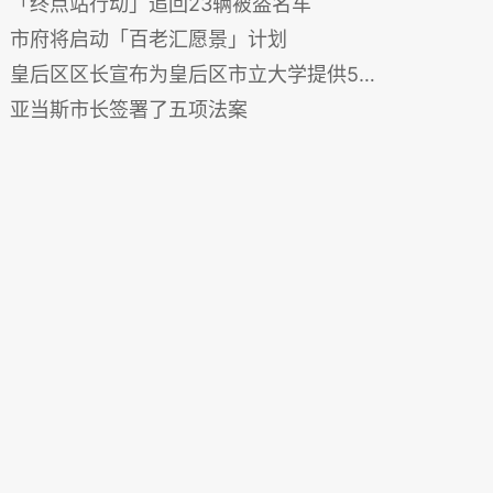
「终点站行动」追回23辆被盗名车
市府将启动「百老汇愿景」计划
皇后区区长宣布为皇后区市立大学提供550万美元的资金
亚当斯市长签署了五项法案