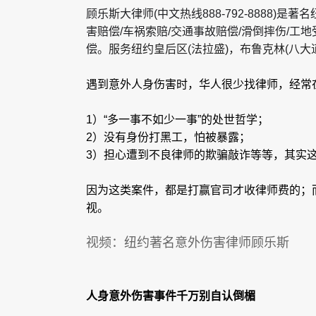
顾乐斯大律师(中文热线888-792-8888)
害赔偿/车祸索赔/交通事故赔偿/滑倒摔伤/工
偿。
服务纽约皇后区(法拉盛)，布鲁克林(八
遇到意外人身伤害时，华人很少找律师，经常
1）“多一事不如少一事”的处世哲学；
2）没有身份打黑工，怕被暴露；
3）担心遭到不良律师的欺骗敲诈等等，其实
因为这类案件，都是打赢官司才收律师费的；
视。
视频：纽约著名意外伤害律师顾乐斯
人身意外伤害事件千万别自认倒楣