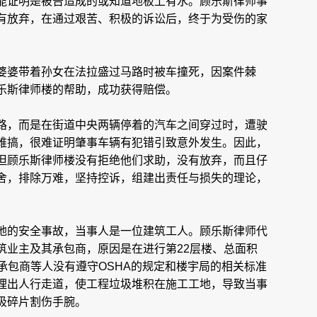
能证明是被告造成的或知道地板上有水。顾乐斯律师事
有放弃，在通过艰苦、积极的诉讼后，终于为受伤的家
婆婆带着孙女在法拉盛过马路时被车撞死，因案件棘
乐斯律师楼的帮助，成功获得赔偿。
路，而是在街道中央两辆停着的汽车之间穿过时，遭驶
难搞，很难证明肇事车辆有犯错引致意外发生。因此，
但顾乐斯律师楼没有拒绝他们求助，没有放弃，而且仔
舍，排除万难，坚持控诉，组建出责任与损失的理论，
地的安全事故，当事人是一位建筑工人。顾乐斯律师代
筑业主及其承包商，原因是在进行第22层楼、总面积
、承包商等人没有遵守OSHA的规定和楼宇局的相关标准
理出人行走道，使工程垃圾堆积在施工工地，导致当事
圾碎片割伤手腕。