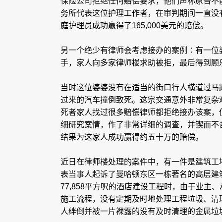
保险公司拒绝任何赔偿要求，他们声称原告不
务所代表这位护理工作者，在审判期间一直没
庭护理员成功赢得了165,000美元的赔偿。
另一个绝少有律师会考虑接办的案例∶有一位
手，家人向多家律师楼求助被拒，最后得到顾
当时这位婆婆没有在适当的街口行人横道过马
过来的汽车撞倒致死。这宗交通意外非常复杂
死者家人找过很多赔偿律师都拒绝接办该案，
细研究案情，作了非常详细的调查，并锲而不
结果为这家人成功赢得约五十万的赔偿。
近日在律师楼处理的案件中，有一件是建筑工
表当事人起诉了曼哈顿东区一栋著名的高层建
77,858平方呎的酒店建设工程时，由于业主
施工流程，没有定期及时地处理工程垃圾、清
人绊倒并被一片裸露的没有及时清理的金属垃