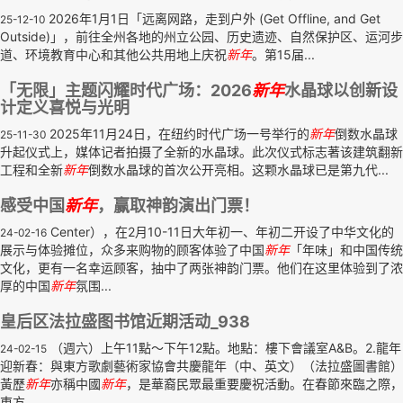
2026年1月1日「远离网路，走到户外 (Get Offline, and Get
25-12-10
Outside)」，前往全州各地的州立公园、历史遗迹、自然保护区、运河步
道、环境教育中心和其他公共用地上庆祝
新年
。第15届...
「无限」主题闪耀时代广场：2026
新年
水晶球以创新设
计定义喜悦与光明
2025年11月24日，在纽约时代广场一号举行的
新年
倒数水晶球
25-11-30
升起仪式上，媒体记者拍摄了全新的水晶球。此次仪式标志著该建筑翻新
工程和全新
新年
倒数水晶球的首次公开亮相。这颗水晶球已是第九代...
感受中国
新年
，赢取神韵演出门票！
Center），在2月10-11日大年初一、年初二开设了中华文化的
24-02-16
展示与体验摊位，众多来购物的顾客体验了中国
新年
「年味」和中国传统
文化，更有一名幸运顾客，抽中了两张神韵门票。他们在这里体验到了浓
厚的中国
新年
氛围...
皇后区法拉盛图书馆近期活动_938
（週六）上午11點～下午12點。地點：樓下會議室A&B。2.龍年
24-02-15
迎新春：與東方歌劇藝術家協會共慶龍年（中、英文）（法拉盛圖書館）
黃歷
新年
亦稱中國
新年
，是華裔民眾最重要慶祝活動。在春節來臨之際，
東方...