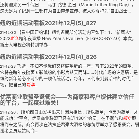
还将迎来另一个假日——马丁·路德·金日（Martin Luther King Day）。
这天是为了纪念一生都在为自由奔走宣传、被大众尊称为“自由战士...
纽约近期活动看板2021年12月(5)_827
【看中国纽约讯】纽约近期部分活动内容如下：1、“新唐人”
21-12-30
2022
新年
跨年夜直播 New Year's Eve Live（Flikr-CC-BY-2.0）本次，
新唐人电视台将特别举办...
纽约近期活动看板2021年12月(4)_826
飞逝，不知不觉我们又将展望新的一年！写下2022年的愿望，
21-12-23
它将在跨年夜随著五彩缤纷的小彩片从天而降……时代广场的许愿墙，是
纽约新年前必不可少的一项传统活动，每年，人们来到曼哈顿的时代广
场，把自己的
新年
...
优富商业联盟圣诞餐会——为商家和客户提供建立信任
的平台，一起度过难关！
、所能都自由发挥出来！因为相信，所以简单；也因为简单，才
21-12-20
能成功！”至今，优富商业联盟已经有近430个会员。在圣诞节和
新年
即
将到来之际，商会再次在法拉盛君豪大酒楼的总统厅举办了感恩餐会，酬
谢老会员及赞助商...