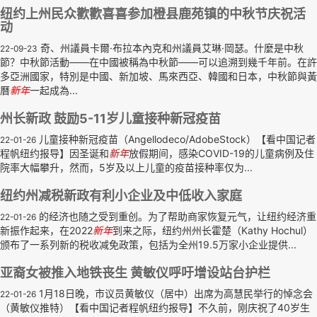
纽约上州民众歡歡喜喜参加橙县鹿苑镇的中秋节庆祝活
动
奇、州議員卡爾·布拉本內克和州議員艾琳·岡瑟。什麼是中秋
22-09-23
節？中秋節活動——在中國被稱為中秋節——可以追溯到幾千年前。在許
多亞洲國家，特別是中國、新加坡、馬來西亞、韓國和日本，中秋節與黃
曆
新年
一起成為...
州长新政 鼓励5-11岁儿童接种新冠疫苗
儿童接种新冠疫苗（Angellodeco/AdobeStock）【看中国记者
22-01-26
程帆纽约报导】因圣诞和
新年
放假期间，感染COVID-19的儿童病例及住
院率大幅攀升，然而，5岁及以上儿童的疫苗接种率仅为...
纽约州减税新政有利小企业及中低收入家庭
的经济也随之受到重创。为了帮助商家恢复元气，让纽约经济重
22-01-26
新振作起来，在2022
新年
到来之际，纽约州州长霍楚（Kathy Hochul）
颁布了一系列新的税收减免政策，包括为全州19.5万家小企业提供...
亚裔女被推入地铁丧生 黄敏仪呼吁增设站台护栏
1月18日晚，市议员黄敏仪（居中）出席为高慧民举行的悼念会
22-01-26
（黄敏仪推特）【看中国记者程帆纽约报导】不久前，刚庆祝了40岁生