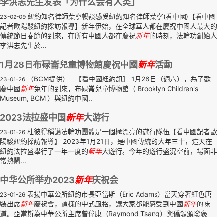
李洪志先生发表「为什么会有人类」
紐約知名律師葉寧暢談感受紐約知名律師葉寧(看中國)【看中國
23-02-09
記者歐陽駿紐約採訪報導】新年伊始，在全球華人都在慶祝中國人最大的
傳統節日春節的到來，在所有中國人都在慶祝
新年
的時刻，法輪功創始人
李洪志先生於...
1月28日布碌崙兒童博物館慶祝中國
新年
活動
（BCM提供） 【看中國紐約訊】 1月28日（週六），為了歡
23-01-26
慶中國
新年
兔年的到來，布碌崙兒童博物館（ Brooklyn Children's
Museum, BCM ）與紐約中國...
2023法拉盛中国
新年
大游行
杜彼得稱讚法輪功團體是一個極漂亮的遊行隊伍【看中國記者歐
23-01-26
陽駿紐約採訪報導】 2023年1月21日，是中國傳統的大年三十，這天在
紐約法拉盛舉行了一年一度的
新年
大遊行。今年的遊行盛況空前，場面非
常熱鬧...
中华公所举办2023
新年
庆祝会
表揚中華公所紐約市長亞當斯（Eric Adams）當天穿著紅色唐
23-01-26
裝出席
新年
慶祝會，這樣的中式風格，讓大家都能感受到中國
新年
的味
道。亞當斯為中華公所主席曾偉康（Raymond Tsang）與僑領頒發褒