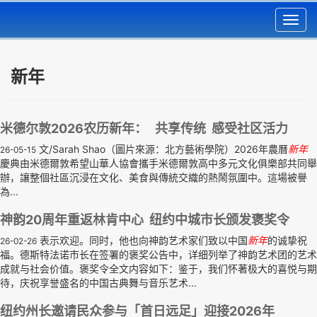
Toggl
navig
新年
米德尔敦2026农历新年： 共享传统 感受社区活力
文/Sarah Shao（圖片來源：北方藝術學院）2026年農曆
新年
26-05-15
慶典由米德爾敦希望山華人協會攜手米德爾敦高中多元文化俱樂部共同舉
辦，讓整個社區沉浸在文化、美食與傳統交織的熱鬧氛圍中。這場被譽
為...
神韵20周年重返林肯中心 纽约中城市长颁发褒奖令
表示欢迎。同时，他也向神韵艺术家们致以中国
新年
的诚挚祝
26-02-26
福。德斯特法诺市长在签署的褒奖公告中，详细列举了神韵艺术团的艺术
成就与社会价值。褒奖令全文内容如下：鉴于，我们怀著极大的喜悦与期
待，庆祝享誉盛名的中国古典舞与音乐艺术...
纽约州长邀请民众参与「首日远足」迎接2026年