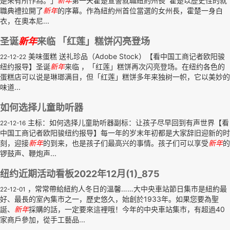
是來有所作為。」
新年
第一天霍楚宣誓就職紐約州長 霍楚以歷史性的就
職典禮拉開了
新年
的序幕。作為紐約州首位當選的女州長，霍楚一身白
衣，在奧本尼...
圣诞
新年
来临 「红莲」糕饼闪亮登场
美味蛋糕 送礼珍品（Adobe Stock）【看中国工商记者欧阳骏
22-12-22
纽约报导】圣诞
新年
来临 ，「红莲」糕饼再次闪亮登场。在纽约各色的
蛋糕店可以说是琳瑯满目，但「红莲」糕饼多年来独树一帜，它以美妙的
味道...
如何选择儿童助听器
主标：如何选择儿童助听器副标：让孩子尽早回到有声世界【看
22-12-16
中国工商记者欧阳骏纽约报导】每一年的岁末年初都是大家辞旧迎新的时
刻，迎接
新年
的到来，也是孩子们最高兴的事情。孩子们可以享受
新年
的
锣鼓声、鞭炮声...
纽约近期活动看板2022年12月(1)_875
，常常帶給紐約人冬日的溫馨……大中央車站節日集市是紐約最
22-12-01
好、最長的室內集市之一，歷史悠久，始創於1933年。如果您要為聖
誕、
新年
採購的話，一定要來這裡哦！今年的中央車站集市，有超過40
家商戶參加，從手工藝品...