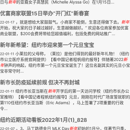
日与
新年
的亚裔女子高慧民（Michelle Alyssa Go）在1月15日...
优富商家联盟15日举办“开门红”新春宴
，就是想给大家鼓鼓气。小商家不能倒，生意还得做下去。
新年
22-01-17
开始，祝大家的日子越过越好，生意越做越好。” 欢迎各位商家参加优富
商业联盟，$200会费将带给您超值福利，包括免费的网站推广...
新年新希望：纽约市迎来第一个元旦宝宝
小莱拉的父母称，（莱拉）是他们得到的最好新年礼物！（纽约
22-01-11
市公立医疗系统官网提供）【看中国记者程帆纽约报导】伴随著2022
新
年
钟声的响起，纽约市第一个元旦宝宝诞生了！这位名副其实的元旦小宝
宝非常守时...
新市长防疫延续前规 但决不再封城
纽约市长亚当斯在
新年
开学后的第一天访问学校（纽约市长办公
22-01-11
室推特）【看中国记者程帆纽约报导】元旦，刚刚在时代广场宣誓就职的
第110任纽约市长亚当斯（Eric Adams），马上签署了2项重要的行政
令...
纽约近期活动看板2022年1月(1)_828
。3、马丁路德金日 MLK Day
新年
初始的1月分，伴著节日季，
22-01-07