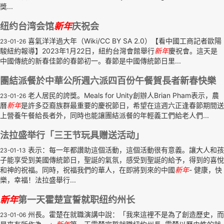
獎...
纽约台湾会馆
新年
庆祝会
喜氣洋洋過大年（Wiki/CC BY SA 2.0）【看中國工商記者歐陽
23-01-26
駿紐約報導】2023年1月22日，紐約台灣會館舉行
新年
慶祝會。這天是
中國傳統的新春佳節的春節初一。春節是中國傳統節日里...
團結派餐於中華公所週六派四百份午餐賀長者新春快樂
老人居民的誇獎。Meals for Unity創辦人Brian Pham表示，農
23-01-26
曆
新年
是許多亞裔族群最重要的慶祝節日，希望在這週六正逢春節期間送
上營養午餐給長者外，同時也能讓團結派餐的年輕義工們給老人們...
法拉盛举行「三王节玩具赠送活动」
表示：每一年都讚助這個活動，這個活動很有意義。讓大人和孩
23-01-13
子能享受到美國傳統節日，聖誕的氣氛，感受到聖誕的給予，得到的喜悅
和神的祝福。同時，祝福我們的華人，在即將到來的中國
新年
- 健康，快
樂，幸福！法拉盛舉行...
新年
第一天霍楚宣誓就职纽约州长
州長。霍楚在就職演講中說：「我來這裡不是為了創造歷史，而
23-01-06