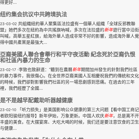
得更好...
纽约集会抗议中共跨境执法
共組織紐約華人聚集區法拉盛有一個華人組織「全球反邪教聯
23-03-02
盟」她們多次在紐約為中共搖旗吶喊，多次在法拉盛的
新年
遊行當中沿街
叫喊，高舉五星紅旗，給海外華人造成非常不好的影響，造成海外華人覺
得中國共產黨是最強大...
亞裔美國人聯合會舉行和平守夜活動 紀念死於亞裔仇恨
和社區內暴力的生命
·李致也致辭道：“聽到在農曆
新年
期間加州發生的針對我們社區
23-02-17
的暴力事件，我很傷心。在全世界亞裔美國人互相慶祝我們的傳統和文化
的時候，我們卻對影響我們社區的另一場悲劇感到悲痛。在過去的三年
裡，我們經歷了全國...
是不是越早配戴助听器越健康
「听力损失」是美国影响公众健康的第三大问题【看中国工商记
23-02-10
者欧阳骏纽约报导】新年伊始，万象更新。中国人欢庆
新年
，总是离不开
丰盛的美食。在大摆宴席、大吃大喝的时候，我们还是要注意饮食的卫生
与健康...