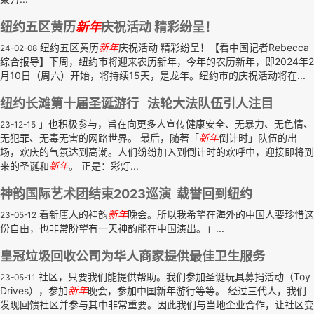
纽约五区黄历
新年
庆祝活动 精彩纷呈！
纽约五区黄历
新年
庆祝活动 精彩纷呈！【看中国记者Rebecca
24-02-08
综合报导】下周，纽约市将迎来农历新年，今年的农历新年，即2024年2
月10日（周六）开始，将持续15天，是龙年。纽约市的庆祝活动将在...
纽约长滩第十届圣诞游行 法轮大法队伍引人注目
」也积极参与，旨在向更多人宣传健康安全、无暴力、无色情、
23-12-15
无犯罪、无毒无害的网路世界。 最后，随著「
新年
倒计时」队伍的出
场，欢庆的气氛达到高潮。人们纷纷加入到倒计时的欢呼中，迎接即将到
来的圣诞和
新年
。 正是：彩灯...
神韵国际艺术团结束2023巡演 载誉回到纽约
看新唐人的神韵
新年
晚会。所以我希望在海外的中国人要珍惜这
23-05-12
份自由，也非常盼望有一天神韵能在中国演出。」...
皇冠垃圾回收公司为华人商家提供最佳卫生服务
社区，只要我们能提供帮助。我们参加圣诞玩具募捐活动（Toy
23-05-11
Drives），参加
新年
晚会，参加中国新年游行等等。 经过三代人，我们
发现回馈社区并参与其中非常重要。因此我们与当地企业合作，让社区变