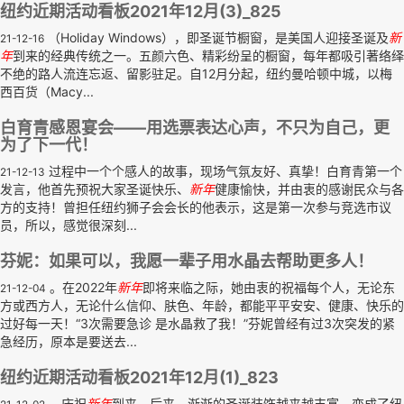
纽约近期活动看板2021年12月(3)_825
（Holiday Windows），即圣诞节橱窗，是美国人迎接圣诞及
新
21-12-16
年
到来的经典传统之一。五颜六色、精彩纷呈的橱窗，每年都吸引著络绎
不绝的路人流连忘返、留影驻足。自12月分起，纽约曼哈顿中城，以梅
西百货（Macy...
白育青感恩宴会——用选票表达心声，不只为自己，更
为了下一代！
过程中一个个感人的故事，现场气氛友好、真挚！白育青第一个
21-12-13
发言，他首先预祝大家圣诞快乐、
新年
健康愉快，并由衷的感谢民众与各
方的支持！曾担任纽约狮子会会长的他表示，这是第一次参与竞选市议
员，所以，感觉很深刻...
芬妮：如果可以，我愿一辈子用水晶去帮助更多人！
。在2022年
新年
即将来临之际，她由衷的祝福每个人，无论东
21-12-04
方或西方人，无论什么信仰、肤色、年龄，都能平平安安、健康、快乐的
过好每一天！“3次需要急诊 是水晶救了我！”芬妮曾经有过3次突发的紧
急经历，原本是要送去...
纽约近期活动看板2021年12月(1)_823
，庆祝
新年
到来，后来，渐渐的圣诞装饰越来越丰富，变成了纽