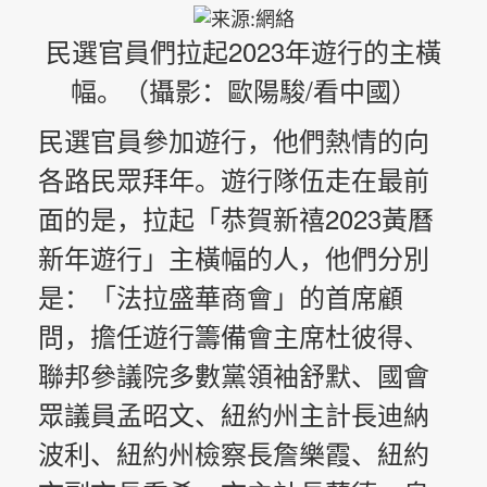
民選官員們拉起2023年遊行的主橫
幅。
（攝影：歐陽駿/看中國）
民選官員參加遊行，他們熱情的向
各路民眾拜年。
遊行隊伍走在最前
面的是，拉起「恭賀新禧2023黃曆
新年遊行」主橫幅的人，他們分別
是：「法拉盛華商會」的首席顧
問，擔任遊行籌備會主席杜彼得、
聯邦參議院多數黨領袖舒默、國會
眾議員孟昭文、紐約州主計長迪納
波利、紐約州檢察長詹樂霞、紐約