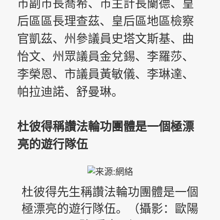
市副市長喬希、市主計長蘭德、皇
后區區長理查茲、皇后區地區檢察
官凱茲、州參議員史塔文斯基、曲
怡文、州眾議員金兌錫、李羅莎、
李榮恩、市議員黃敏儀、李琳達、
帕拉迪諾、舒曼琳。
杜彼得稱讚法輪功團體是一個極漂
亮的遊行隊伍
杜彼得先生稱讚法輪功團體是一個
極漂亮的遊行隊伍。
（攝影：歐陽