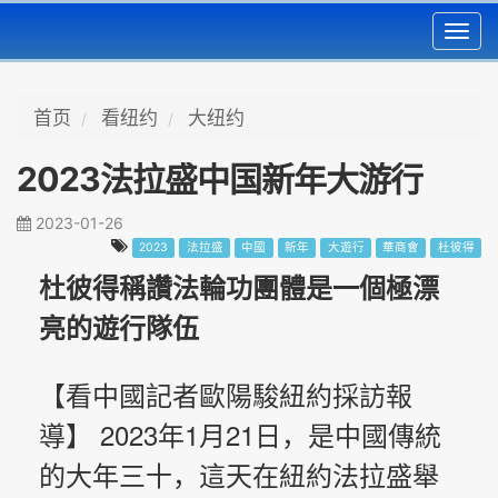
Toggl
navig
首页
看纽约
大纽约
2023法拉盛中国新年大游行
2023-01-26
2023
法拉盛
中國
新年
大遊行
華商會
杜彼得
杜彼得稱讚法輪功團體是一個極漂
亮的遊行隊伍
【看中國記者歐陽駿紐約採訪報
導】 2023年1月21日，是中國傳統
的大年三十，這天在紐約法拉盛舉