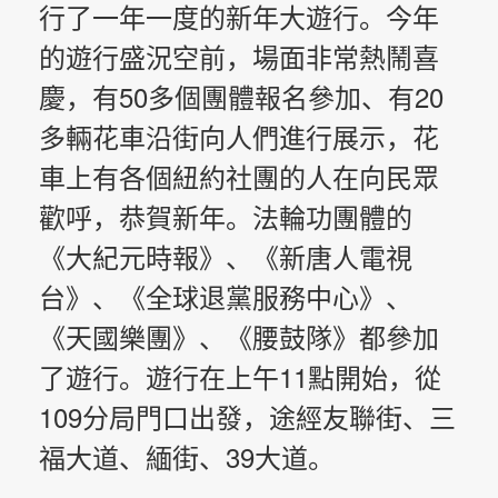
行了一年一度的新年大遊行。今年
的遊行盛況空前，場面非常熱鬧喜
慶，有50多個團體報名參加、有20
多輛花車沿街向人們進行展示，花
車上有各個紐約社團的人在向民眾
歡呼，恭賀新年。法輪功團體
的
《大紀元時報》、《新唐人電視
台》、《全球退黨服務中心》、
《天國樂團》
、
《腰鼓隊》都參加
了遊行。遊行在上午11點開始，從
109分局門口出發，途經友聯街、三
福大道、緬街、39大道。