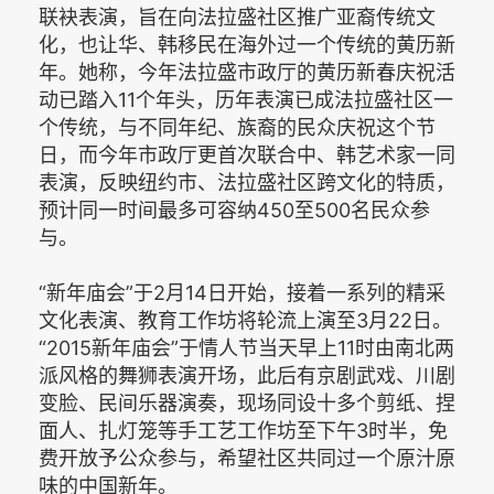
联袂表演，旨在向法拉盛社区推广亚裔传统文
化，也让华、韩移民在海外过一个传统的黄历新
年。她称，今年法拉盛市政厅的黄历新春庆祝活
动已踏入11个年头，历年表演已成法拉盛社区一
个传统，与不同年纪、族裔的民众庆祝这个节
日，而今年市政厅更首次联合中、韩艺术家一同
表演，反映纽约市、法拉盛社区跨文化的特质，
预计同一时间最多可容纳450至500名民众参
与。
“新年庙会”于2月14日开始，接着一系列的精采
文化表演、教育工作坊将轮流上演至3月22日。
“2015新年庙会”于情人节当天早上11时由南北两
派风格的舞狮表演开场，此后有京剧武戏、川剧
变脸、民间乐器演奏，现场同设十多个剪纸、捏
面人、扎灯笼等手工艺工作坊至下午3时半，免
费开放予公众参与，希望社区共同过一个原汁原
味的中国新年。