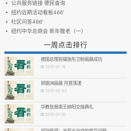
公共服务链接 便民查询
纽约近期活动看板466’
社区问答466‘
纽约中华总商会 新年敬老（一）
一周点击排行
德国总理祝福张彤卫粉画展成功
2015-01-19
郑弼洲画展 月意荡漾
2015-02-03
华教张景南王映阳交接典礼
2015-01-30
邓劲医师：关节炎治疗的常见问题