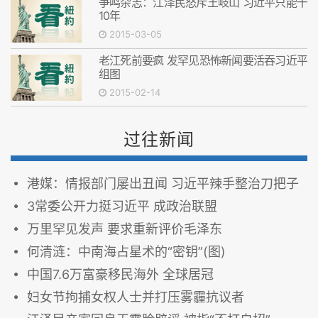
争鸣杂志：江泽民怒斥王岐山 习近平只能干
10年
2015-03-05
老江死前要疯 发罕见恐怖新闻要活吞习近平
组图
2015-02-14
过往新闻
港媒：情报部门屡出丑闻 习近平辣手整治刀把子
3常委公开力挺习近平 成政治联盟
万里罕见发声 要求重新评价毛泽东
何清涟：中南海占星术的“密钥”(图)
中国7.6万富豪移民海外 全球居冠
妇女节拘捕女权人士并打压雾霾抗议者