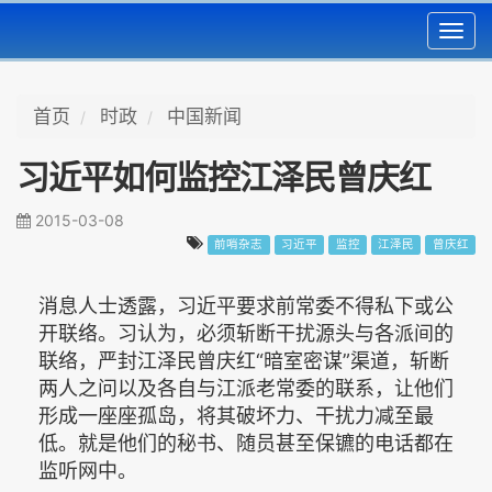
Toggl
navig
首页
时政
中国新闻
习近平如何监控江泽民曾庆红
2015-03-08
前哨杂志
习近平
监控
江泽民
曾庆红
消息人士透露，习近平要求前常委不得私下或公
开联络。习认为，必须斩断干扰源头与各派间的
联络，严封江泽民曾庆红“暗室密谋”渠道，斩断
两人之问以及各自与江派老常委的联系，让他们
形成一座座孤岛，将其破坏力、干扰力减至最
低。就是他们的秘书、随员甚至保镳的电话都在
监听网中。