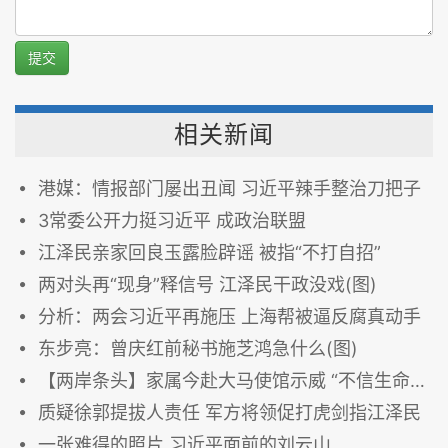
提交
相关新闻
港媒：情报部门屡出丑闻 习近平辣手整治刀把子
3常委公开力挺习近平 成政治联盟
江泽民亲家回良玉露脸辟谣 被指“不打自招”
两对头再“现身”释信号 江泽民干政没戏(图)
分析：两会习近平再施压 上海帮被逼反腐真动手
东步亮：曾庆红前秘书施芝鸿急什么(图)
【两岸条头】家属今赴大马使馆示威 “不信生命无端消失”
质疑徐郭提拔人责任 军方将领促打虎剑指江泽民
一张难得的照片 习近平面前的刘云山