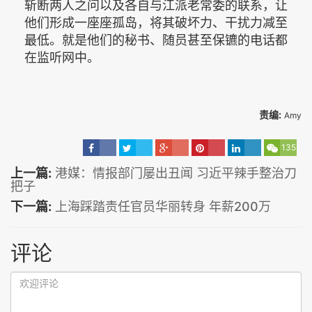
斩断两人之问以及各自与江派老常委的联系，让
他们形成一座座孤岛，将其破坏力、干扰力减至
最低。就是他们的秘书、随员甚至保镳的电话都
在监听网中。
责编:
Amy
135
上一篇:
港媒：情报部门屡出丑闻 习近平辣手整治刀
把子
下一篇:
上海踩踏责任官员华丽转身 年薪200万
评论