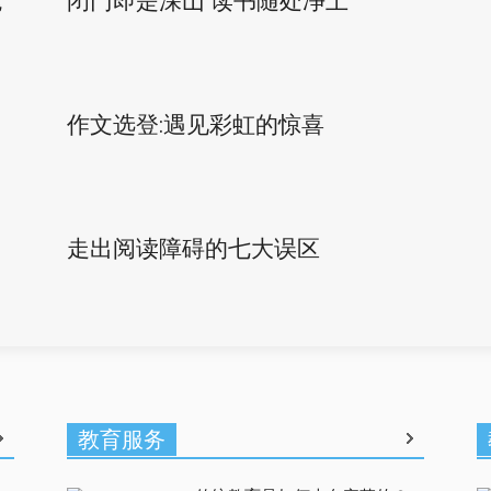
笔
闭门即是深山 读书随处净土
作文选登:遇见彩虹的惊喜
走出阅读障碍的七大误区
教育服务