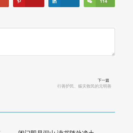
114
下一篇
行善护民、赈灾救民的元明善