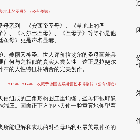
草地上的圣母》（公有领域）
圣母系列。《安西帝圣母》、《草地上的圣
子》、《阿尔巴圣母》、《圣母子》等等都是他
廷圣母》更是声名显赫。
婉、美丽又神圣。世人评价拉斐尔的圣母画兼具
现任何与之相似的真实人类女性。这正是拉斐尔
外在的人性特征相结合的完美创作。
onna），1513年-1514年，收藏于德国德累斯顿艺术博物馆（公有领域）
天使组成的三角形构图庄重均衡，圣母怀抱耶稣
雅端庄。画面正下方的小天使一脸童真地仰望着
类所能理解和表现的对圣母玛利亚最美最神圣的