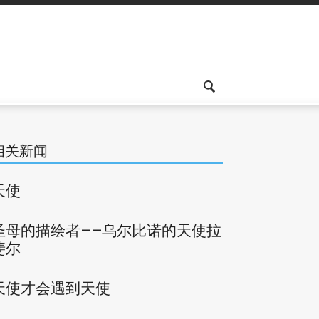
相关新闻
天使
圣母的描绘者——乌尔比诺的天使拉
斐尔
天使才会遇到天使