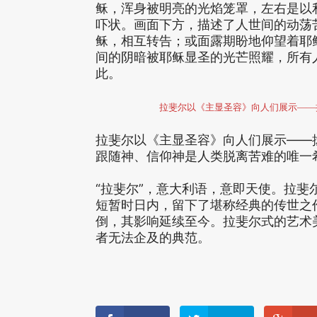
稣，浑身被明亮的光焰笼罩，左右是以
吓状。画面下方，描述了人世间的动荡
稣，相互转告；或面露期盼地仰望着耶
间的阴暗被耶稣显圣的光芒照耀，所有
此。
拉斐尔以《主显圣容》向人们展示——
拉斐尔以《主显圣容》向人们展示——
跟随神、信仰神是人类脱离苦难的唯一
“拉斐尔”，意大利语，意即天使。拉
短暂时日内，留下了堪称经典的传世之
倒，其影响延续至今。拉斐尔式的艺术
者无法企及的典范。