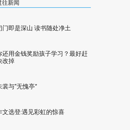
过往新闻
闭门即是深山 读书随处净土
你还用金钱奖励孩子学习？最好赶
快改掉
朱裳与“无愧亭”
作文选登:遇见彩虹的惊喜