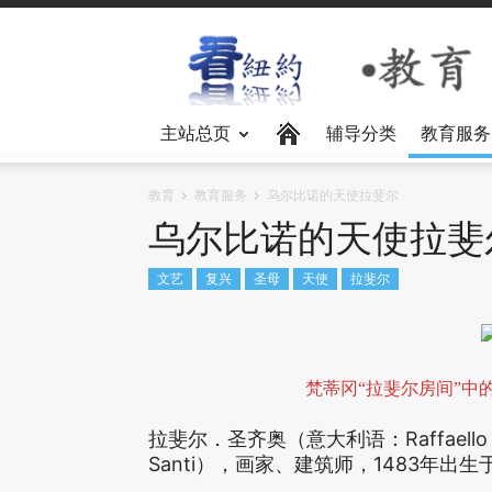
主站总页
辅导分类
教育服务
教育
教育服务
乌尔比诺的天使拉斐尔
乌尔比诺的天使拉斐
文艺
复兴
圣母
天使
拉斐尔
梵蒂冈“拉斐尔房间”中
拉斐尔．圣齐奥（意大利语：Raffaello 
Santi），画家、建筑师，1483年