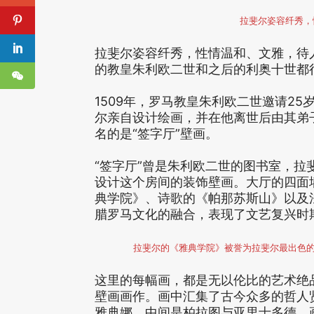
拉斐尔姿容纤秀，
拉斐尔姿容纤秀，性情温和、文雅，待
的教皇朱利欧二世和之后的利奥十世都
1509年，罗马教皇朱利欧二世邀请2
尔亲自设计绘画，并在他离世后由其弟
名的是“签字厅”壁画。
“签字厅”曾是朱利欧二世的图书室，
设计这个房间的装饰壁画。大厅的四面
典学院》、诗歌的《帕那苏斯山》以及
腊罗马文化的融合，表现了文艺复兴时
拉斐尔的《雅典学院》被誉为拉斐尔最出色的
这里的每幅画，都是无以伦比的艺术绝
壁画画作。画中汇集了古今众多的哲人
雅典娜，中间是柏拉图与亚里士多德，