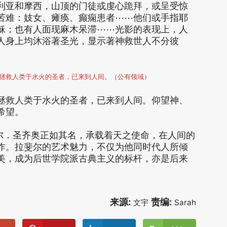
利亚和摩西，山顶的门徒或虔心跪拜，或呈受惊
苦难：妓女、瘫痪、癫痫患者⋯⋯他们或手指耶
稣；也有人面现麻木呆滞⋯⋯光影的表现上，人
人身上均沐浴著圣光，显示著神救世人不分彼
拯救人类于水火的圣者，已来到人间。（公有领域）
拯救人类于水火的圣者，已来到人间。仰望神、
希望。
斐尔．圣齐奥正如其名，承载着天之使命，在人间的
作。拉斐尔的艺术魅力，不仅为他同时代人所倾
美，成为后世学院派古典主义的标杆，亦是后来
来源:
责编:
文宇
Sarah