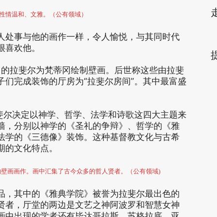
性情温和、文雅。（公有领域）
人处事与他的画作一样，令人愉悦，与其同时代
很喜欢他。
5岁的拉斐尔为梵蒂冈绘制壁画。后世称这些由拉斐
子们完成装饰的厅房为“拉斐尔房间”。其中最富盛
拉斐尔决定以神学、哲学、法学和诗歌这四大主题来
墙，分别以神学的《圣礼的争辩》、哲学的《雅
法学的《三德像》装饰。这种基督教文化与古希
期的文化特点。
壁画画作。画中汇集了古今众多的哲人贤者。（公有领域)
品，其中的《雅典学院》被誉为拉斐尔最出色的
贤者，厅堂的两边是文艺之神阿波罗和智慧女神
画中出现的学者还有毕达哥拉斯、苏格拉底、亚