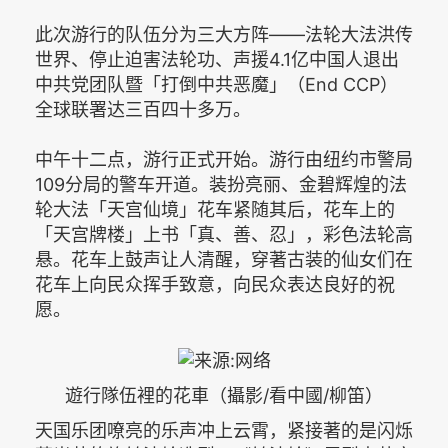
此次游行的队伍分为三大方阵——法轮大法洪传
世界、停止迫害法轮功、声援4.1亿中国人退出
中共党团队暨「打倒中共恶魔」（End CCP）
全球联署达三百四十多万。
中午十二点，游行正式开始。游行由纽约市警局
109分局的警车开道。装扮亮丽、金碧辉煌的法
轮大法「天宫仙境」花车紧随其后，花车上的
「天宫牌楼」上书「真、善、忍」，彩色法轮高
悬。花车上鼓声让人清醒，穿著古装的仙女们在
花车上向民众挥手致意，向民众表达良好的祝
愿。
遊行隊伍裡的花車（攝影/看中國/柳笛）
天国乐团嘹亮的乐声冲上云霄，紧接著的是闪烁