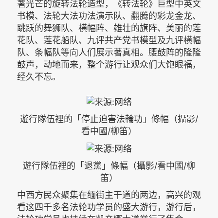
著光芒的旋转法轮造型，《转法轮》巨型中英文
书模、法轮大法功法演示队、翻腾的彩龙金龙、
跳跃的舞狮队、横幅阵、雄壮的旗阵、美丽的莲
花队、莲花船队、九评共产党书模型及九评横幅
队、条幅队等向人们展示著真相。腰鼓阵的隆隆
鼓声，动地而来，整个游行让观众们大饱眼福，
经久不忘。
遊行隊伍裡的「停止迫害法輪功」條幅（攝影/
看中國/柳笛）
遊行隊伍裡的「退黨」條幅（攝影/看中國/柳
笛）
中西方民众聚集在缅街主干道的两边，高兴的观
看这四千多名法轮功学员的盛大游行，游行后，