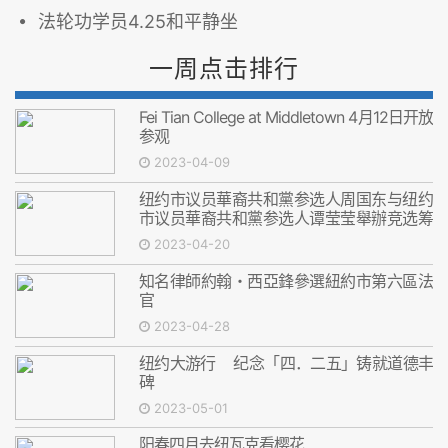
法轮功学员4.25和平静坐
一周点击排行
Fei Tian College at Middletown 4月12日开放
参观
2023-04-09
纽约市议员華裔共和黨参选人周国东与纽约
市议员華裔共和黨参选人谭莹莹舉辦竞选筹
款晚会
2023-04-20
知名律師約翰・西亞鋒參選紐約市第六區法
官
2023-04-28
纽约大游行 纪念「四．二五」铸就道德丰
碑
2023-05-01
阳春四月去纽瓦克看樱花