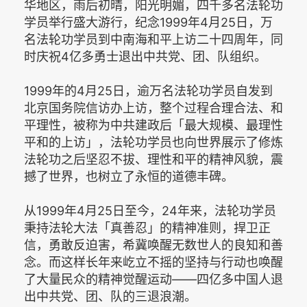
华地区，雨后初晴，阳光明媚，四千多名法轮功
学员举行盛大游行，纪念1999年4月25日，万
名法轮功学员到中南海和平上访二十四周年，同
时庆祝4亿多勇士退出中共党、团、队组织。
1999年的4月25日，逾万名法轮功学员自发到
北京国务院信访办上访，整个过程合理合法、和
平理性，被称为中共建政后「最大规模、最理性
平和的上访」，法轮功学员也向世界展示了修炼
法轮功之后坚忍不拔、理性和平的精神风貌，震
撼了世界，也树立了永恒的道德丰碑。
从1999年4月25日至今，24年来，法轮功学员
秉持法轮大法「真善忍」的精神准则，捍卫正
信，勇敢反迫害，希冀唤醒无数世人的良知和善
念。而这样长年来屹立不摇的坚持与行动也唤醒
了大量民众的精神觉醒运动——四亿多中国人退
出中共党、团、队的三退浪潮。