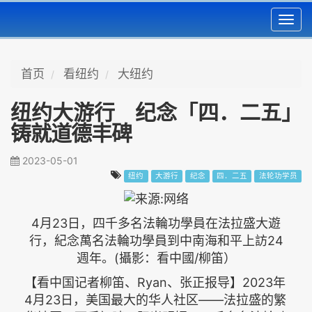
Toggl
navig
首页
看纽约
大纽约
纽约大游行 纪念「四．二五」
铸就道德丰碑
2023-05-01
纽约
大游行
纪念
四．二五
法轮功学员
4月23日，四千多名法輪功學員在法拉盛大遊
行，紀念萬名法輪功學員到中南海和平上訪24
週年。(攝影：看中國/柳笛）
【看中国记者柳笛、Ryan、张正报导】2023年
4月23日，美国最大的华人社区——法拉盛的繁