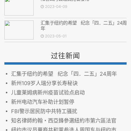
2023-04-09
汇集于纽约的希望 纪念「四．二五」24周
年
2023-05-01
过往新闻
汇集于纽约的希望 纪念「四．二五」24周年
新州109岁人瑞分享长寿秘诀
儿童莱姆病新州疫苗试验点启动
新州电动汽车补助计划暂停
FBI警示居民防中共特工骚扰
知名律師約翰・西亞鋒參選紐約市第六區法官
纽约市议员華裔共和黨参选人周国东与纽约市议员華裔共和黨参选人谭莹莹舉辦竞选筹款晚会