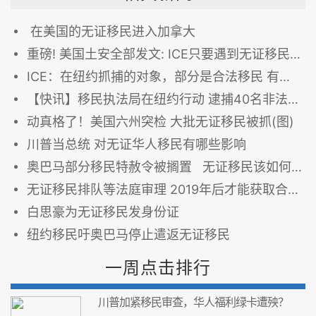
在美国的无证移民进入加拿大
重磅! 美国土安全部发文: ICE只要遇到无证移民就逮捕、遣返！
ICE：在纽约抓捕的对象，部分是合法移民 有犯罪前科
【快讯】移民执法局在纽约行动 逮捕40名非法移民
动真格了！美国六州突检 大批无证移民被抓(图)
川普当总统 对无证华人移民有哪些影响
奥巴马部分移民特赦令被搁置 无证移民该如何圆美国梦
无证移民排队等法庭审理 2019年后才能获取合法身份
白思豪为无证移民发身份证
纽约移民吁奥巴马停止遣返无证移民
一周点击排行
川普加紧移民审查，华人福利绿卡遭殃？