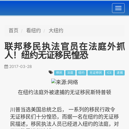
Toggl
navig
首页
看纽约
大纽约
联邦移民执法官员在法庭外抓
人！纽约无证移民惶恐
2017-03-28
移民
法庭
纽约
无证移民
ICE
逮捕
在纽约法庭外被逮捕的无证移民斯特普顿
川普当选美国总统之后， 一系列的移民行政令
无证移民们十分惶恐，而据一名在纽约的无证移
民描述，移民执法人员已经进入纽约的法庭，对