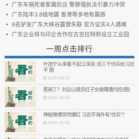
广东车祸死者家属抗议 警察强执法引暴力冲突
广东陆丰3.8级地震 香港等多地有震感
6名驴友广东大峡谷露营失联 官方证实4人遇难
广东企业将与印企合作在古吉拉特邦设立工业园
一周点击排行
叶选宁从来看不起江泽民 送三千伏兵给习近
平 图
2015-09-21
惹祸了？刘云山曾庆红子女被曝遭内控(图)
2015-10-03
神秘微博突然爆红 习近平海外有“伏兵”？
2015-10-02