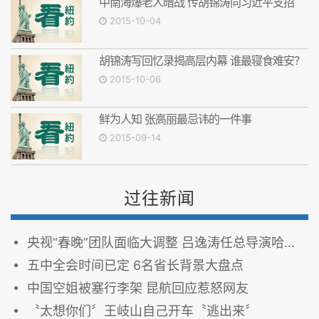
中南海爆老人暗战 传胡锦涛向习近平支招
2015-10-04
胡锦涛写回忆录揭高层内幕 谁最寝食难安？
2015-10-06
鲜为人知 张高丽最忌讳的一件事
2015-09-14
过往新闻
央视“春晚”团队面临大调整 吕逸涛任总导演哈文离职
五中全会时间已定 6名省长背景大盘点
中国空姐被塞行李架 昆航回应惹怒网友
〝太想你们〞王岐山自己开车〝逃出来〞