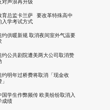
反对声浪再升级
教育总监卡兰萨 要改革特殊高中
的入学考试方式
纽约供暖新规 取消夜间室外气温要
求
纽约公共剧院遭美两大公司取消赞
助
纽约明年过桥费将取消「现金收
费」
中国学生作弊频传 欧美纷纷取消入
学成绩