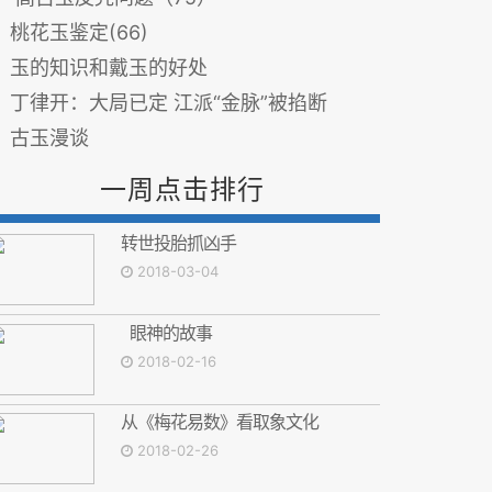
桃花玉鉴定(66)
玉的知识和戴玉的好处
丁律开：大局已定 江派“金脉”被掐断
古玉漫谈
一周点击排行
转世投胎抓凶手
2018-03-04
眼神的故事
2018-02-16
从《梅花易数》看取象文化
2018-02-26