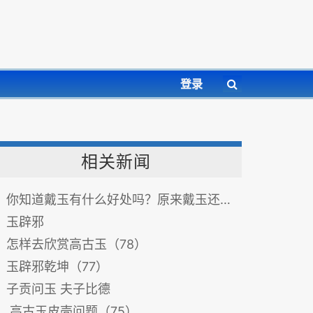
登录
相关新闻
你知道戴玉有什么好处吗？原来戴玉还有这么多规矩呀！
玉辟邪
怎样去欣赏高古玉（78）
玉辟邪乾坤（77）
子贡问玉 夫子比德
高古玉皮壳问题（75）