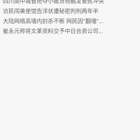
四川阆中城管抢夺小贩货物触发警民冲突
访民闯美使馆告洋状遭秘密判刑两年半
大陆网络高墙内封杀不断 网民因“翻墙”遭刑拘
崔永元称将文革资料交予中日合资公司涉泄密