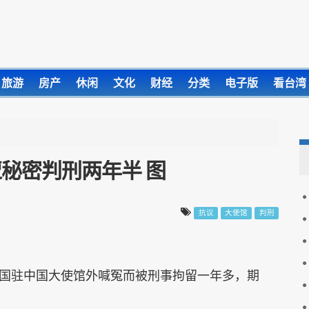
旅游
房产
休闲
文化
财经
分类
电子版
看台湾
秘密判刑两年半 图
抗议
大使馆
判刑
国驻中国大使馆外喊冤而被刑事拘留一年多，期