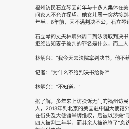
福州访民石立琴因前年与十多人集体在美
间家人不允许探望。她女儿周一突然接到
年半。6年前，因不满判决不公，石立琴
石立琴的丈夫林炳兴周二到法院取判决书
拒绝告知妻子被判的罪名是什么，而二人
林炳兴：“我今天去法院拿判决书，他不
记者：“为什么不给判决书给你?”
林炳兴：“不知道。”
据了解，多年来上访投诉无门的福州访民
人，2013年到北京的美国驻中国大使
在街头及大使馆举牌维权，后被以涉嫌“
四人被判二年半，而其余人被迫签了“息访