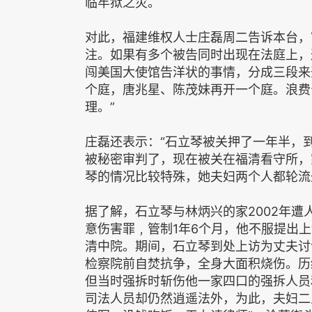
临牢狱之灾。
对此，福建维权人士庄磊周二告诉本台，
注。如果有多个被告同时出现在法庭上，
闯美国大使馆告洋状的事情，分成三段来
个庭，唐兆星、陈茂妹再开一个庭。浪费
理。”
庄磊还表示：“石立琴被关押了一年半，
被秘密审判了，现在被关在福清看守所，
琴的情况比较特殊，她夫妇两个人都轮流
据了解，石立琴与林炳兴的家2002年
意伤害罪﹐管制1年6个月，他不服提出
清中院。期间，石立琴到处上访为丈夫讨
检察院前自焚抗争，全身大面积烧伤。历经
但当时强拆时斩伤他一家四口的强拆人员
司法人员却仍然逍遥法外，为此，夫妇二