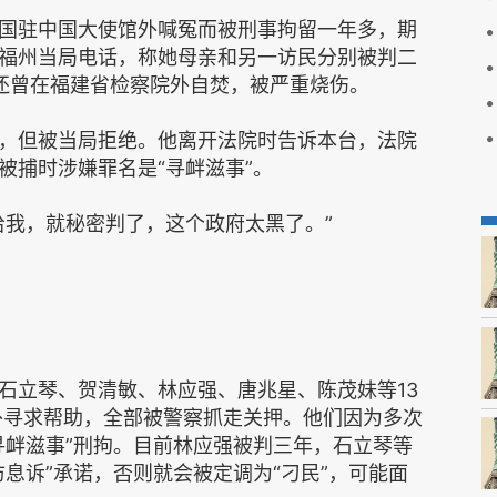
国驻中国大使馆外喊冤而被刑事拘留一年多，期
福州当局电话，称她母亲和另一访民分别被判二
还曾在福建省检察院外自焚，被严重烧伤。
，但被当局拒绝。他离开法院时告诉本台，法院
被捕时涉嫌罪名是“寻衅滋事”。
给我，就秘密判了，这个政府太黑了。”
石立琴、贺清敏、林应强、唐兆星、陈茂妹等13
馆外寻求帮助，全部被警察抓走关押。他们因为多次
寻衅滋事”刑拘。目前林应强被判三年，石立琴等
息诉”承诺，否则就会被定调为“刁民”，可能面