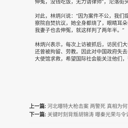
伸冤，没钱吃饭，无力请律师”，沦落街
对此，林炳兴说：“因为案件不公，我们
察院自焚抗议，她全身都烧了，眼睛耳朵
我妻子也去伸冤，就这样判了两年半。”
林炳兴表示，每次上访被抓后，访民们大
还曾被拘留、劳教。因此对中国政府失去
大使馆求救，希望国际社会能关注他们，
上一篇:
河北曝特大枪击案 两警死 真相为何
下一篇:
关键时刻背叛胡锦涛 曝秦光荣与令