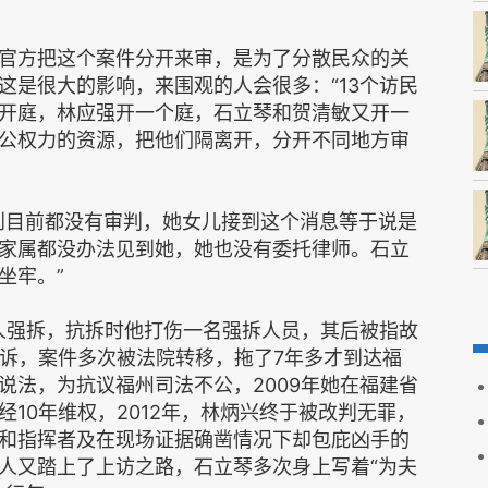
官方把这个案件分开来审，是为了分散民众的关
这是很大的影响，来围观的人会很多：“13个访民
开庭，林应强开一个庭，石立琴和贺清敏又开一
公权力的资源，把他们隔离开，分开不同地方审
到目前都没有审判，她女儿接到这个消息等于说是
家属都没办法见到她，她也没有委托律师。石立
坐牢。”
遭人强拆，抗拆时他打伤一名强拆人员，其后被指故
上诉，案件多次被法院转移，拖了7年多才到达福
说法，为抗议福州司法不公，2009年她在福建省
10年维权，2012年，林炳兴终于被改判无罪，
和指挥者及在现场证据确凿情况下却包庇凶手的
人又踏上了上访之路，石立琴多次身上写着“为夫