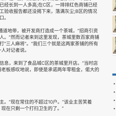
已经长到一人多高;在C区，一排排红色商铺已经
工验收报告都还没揭下来，落满灰尘;B区的情况
口。
通道地带，被开发商打造成一个茶城，“招商引资
人。”然而记者来到这里发现，茶城里数百家商铺
打“三人麻将”。“我们三个就是这两家茶铺的所有
一人对记者说。
信息，来到了食品城C区的茶城里开店。“当时店
铺老板感叹地说，即使是承诺两年零租金，偌大的
。“现在常住的不超过10户。”该业主苦笑着
，现在只剩一个打扫卫生的了。”