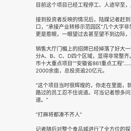
目前这个项目已经工程停工、人迹罕至，成
接到投资者反映的情况后，陆媒记者赶到
口，“承接产业转移示范园区”几个大字
更是惹眼，一眼望过去甚至望不到边际，
销售大厅门楣上的招牌已经掉落了好大一
分A、B、C、D四个区域，显得非常整齐
市十大重点项目”“安徽省861重点工程
2000余亩，总投资逾20亿元。
“这个项目当时很辉煌的，你走在里面，
路过的员工忍不住说道。可当记者想多问
道。”
“打麻将都凑不齐人”
记者随后对整个食品城进行了全方位的探