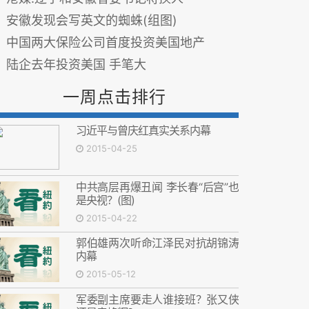
安徽发现会写英文的蜘蛛(组图)
中国两大保险公司首度投资美国地产
陆企去年投资美国 手笔大
一周点击排行
习近平与曾庆红真实关系内幕
2015-04-25
中共高层再爆丑闻 李长春“后宫”也
是央视？(图)
2015-04-22
郭伯雄两次听命江泽民对抗胡锦涛
内幕
2015-05-12
军委副主席要走人谁接班？张又侠