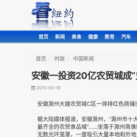
首页
新闻
美食
健康
教育
汽车
首页
时政
中国新闻
安徽一投资20亿农贸城成“鬼
2015-05-18
安徽滁州大雄农贸城C区一排排红色商铺
据大陆媒体报道，安徽滁州，“滁州市十大
最齐全的农贸食品城”……坐落于滁州南谯
无数光环笼罩，一度吸引大量本地和外地