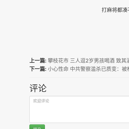
打麻将都凑
上一篇:
攀枝花市 三人逗2岁男孩喝酒 致其
下一篇:
小心性命 中共警察滥杀已质变：被
评论