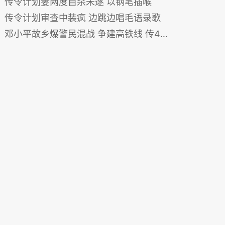
传令计划妻两度自杀未遂 以钢笔插喉
传令计划审查中装疯 边跳边唱毛语录歌
邓小平故乡爆警民混战 争建高铁线 传4死百伤