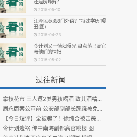
还是房峰辉？
2015-05-10
江泽民竟会8门外语？“特殊学历”曝
丑(图)
2015-04-23
令计划又一情妇曝光 盘点落马高官
与他们的情妇
2015-05-02
过往新闻
攀枝花市 三人逗2岁男孩喝酒 致其酒精中毒死亡
周永康案公审前 公安部副部长蹊跷被免(图)
【今日短评】全被骗了！徐纯合被击毙视频的背后
令计划遗祸 传中南海副都高官跳楼 图