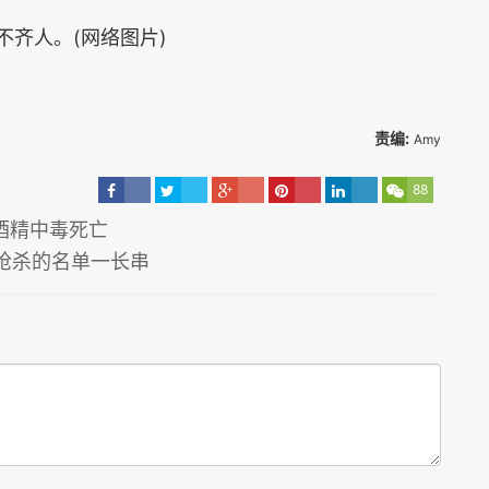
不齐人。(网络图片)
责编:
Amy
88
酒精中毒死亡
枪杀的名单一长串