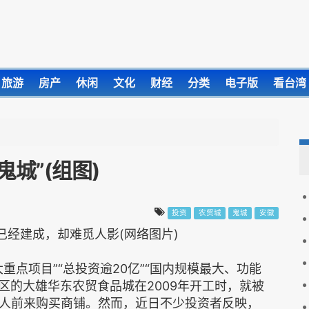
旅游
房产
休闲
文化
财经
分类
电子版
看台湾
城”(组图)
投资
农贸城
鬼城
安徽
已经建成，却难觅人影(网络图片)
重点项目”“总投资逾20亿”“国内规模最大、功能
区的大雄华东农贸食品城在2009年开工时，就被
人前来购买商铺。然而，近日不少投资者反映，