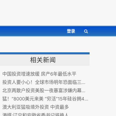
登录
相关新闻
中国投资增速放缓 房产6年最低水平
投资人要小心！全球市场明年恐面临三重恐慌
北京两散户投资美股一夜暴富涉嫌内幕交易(图)
猛！“8000美元来美 “穷活”15年硅谷拥4栋房
澳大利亚猛吸境外投资 中资最多
港媒:辽宁和安徽省委书记将换人