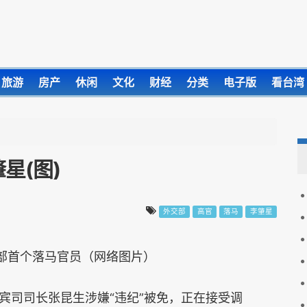
旅游
房产
休闲
文化
财经
分类
电子版
看台湾
星(图)
外交部
高官
落马
李肇星
部首个落马官员（网络图片）
宾司司长张昆生涉嫌“违纪”被免，正在接受调