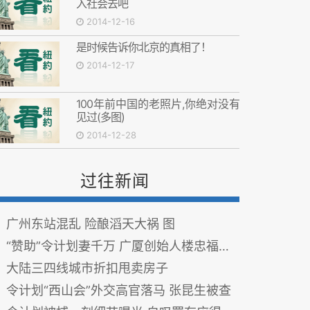
入社会去吧
2014-12-16
是时候告诉你北京的真相了！
2014-12-17
100年前中国的老照片,你绝对没有
见过(多图)
2014-12-28
过往新闻
广州东站混乱 险酿滔天大祸 图
“赞助”令计划妻千万 广厦创始人楼忠福传被查
大陆三四线城市折扣甩卖房子
令计划“西山会”外交高官落马 张昆生被查