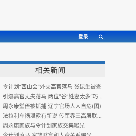
登录
相关新闻
令计划“西山会”外交高官落马 张昆生被查
引爆高官丈夫落马 两位“谷”姓妻太多“巧合”
周永康堂侄被抓捕 辽宁官场人人自危(图)
法拉利车祸泄露有新说 传军界三高层联手揭穿
周永康家族与令计划家族交集曝光
令计划落马 家族财富和人脉关系曝光