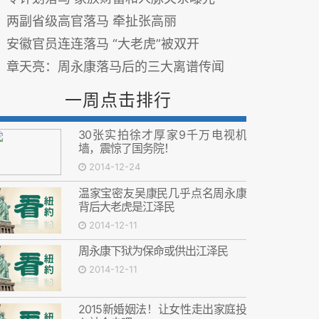
两副省级高官落马 牵扯张高丽
安徽官员连连落马 “大老虎”被双开
章天亮：周永康落马后的三大离谱传闻
一周点击排行
30张实拍徐才厚家9千万电视机
墙，震惊了国务院！
2014-12-24
温家宝密友吴康民几乎点名周永康
背后大老虎是江泽民
2014-12-11
周永康下狱为保命或供出江泽民
2014-12-11
2015新婚姻法！让女性走出家庭投