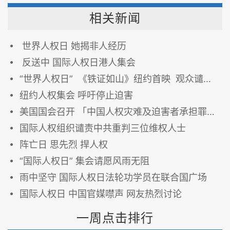
相关新闻
世界人权日 她揭非人经历
反送中 国际人权日港人集会
“世界人权日” 《铁证如山》纽约首映 观众谴责中共暴行
纽约人权集会 呼吁停止迫害
美国国会召开 「中国人权灾难及迫害者承担罪责」研讨会
国际人权组织谴责中共重判三位维权人士
阵亡日 思先烈 捍人权
“国际人权日” 集会请愿风雨无阻
雨中坚守 国际人权日法轮功学员在联合国广场
国际人权日 中国官媒噤声 网友热烈讨论
一周点击排行