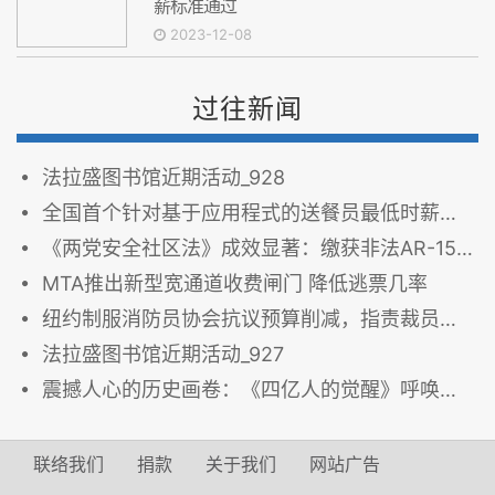
薪标准通过
2023-12-08
过往新闻
法拉盛图书馆近期活动_928
全国首个针对基于应用程式的送餐员最低时薪标准通过
《两党安全社区法》成效显著：缴获非法AR-15、捕获数百枪支贩运者
MTA推出新型宽通道收费闸门 降低逃票几率
纽约制服消防员协会抗议预算削减，指责裁员威胁社区安全
法拉盛图书馆近期活动_927
震撼人心的历史画卷：《四亿人的觉醒》呼唤全民三退
联络我们
捐款
关于我们
网站广告