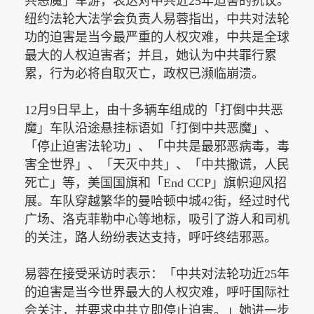
共恶魔」车游，表达对中共近25年迫害的抗议。
纽约法轮大法学会负责人易蓉指出，中共对法轮
功的迫害是当今最严重的人权灾难，中共是全球
最大的人权迫害者；并且，她认为中共罪行累
累，行为必将自取灭亡，政权已濒临崩溃。
12月9日早上，由十多辆车组成的「打倒中共恶
魔」车队沿途悬挂标语如「打倒中共恶魔」、
「停止迫害法轮功」、「中共是最邪恶病毒，毒
害全世界」、「天灭中共」、「中共撒谎，人民
死亡」等，美国国旗和「End CCP」旗帜迎风招
展。车队穿越繁华的曼哈顿中城42街，经过时代
广场、洛克菲勒中心等地标，吸引了游人和司机
的关注，路人纷纷表达支持，呼吁终结邪恶。
易蓉在接受采访时表示：「中共对法轮功近
25年
的迫害是当今世界最大的人权灾难，呼吁国际社
会关注，并要求中共立即停止迫害。」她进一步