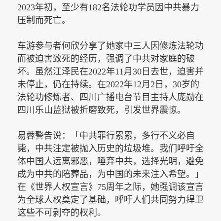
2023年初，至少有182名法轮功学员因中共暴力
压制而死亡。
车游参与者何欣分享了她家中三人因修炼法轮功
而被迫害致死的经历，强调了中共对家庭的破
坏。虽然江泽民在
2022年11月30日去世，迫害并
未停止，仍在持续。在2022年12月2日，30岁的
法轮功修炼者、四川广播电台节目主持人庞勋在
四川乐山监狱被折磨致死，引发世界震惊。
易蓉警告说：「中共罪行累累，多行不义必自
毙，中共注定被抛入历史的垃圾堆。我们呼吁全
体中国人远离邪恶，唾弃中共，选择光明，避免
成为中共的陪葬品，为中国的未来注入希望。」
在《世界人权宣言》
75周年之际，她强调该宣言
为全球人权奠定了基础，呼吁人们共同努力捍卫
这些不可剥夺的权利。