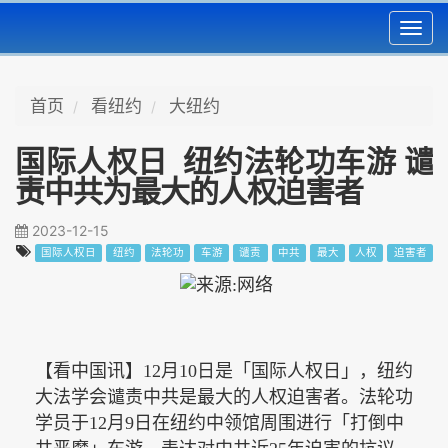
Toggl
navig
首页
看纽约
大纽约
国际人权日 纽约法轮功车游 谴
责中共为最大的人权迫害者
2023-12-15
国际人权日
纽约
法轮功
车游
谴责
中共
最大
人权
迫害者
【看中国讯】12月10日是
「
国际人权日
」
，纽约
大法学会谴责中共是最大的人权迫害者。法轮功
学员于12月9日在纽约中领馆周围进行「打倒中