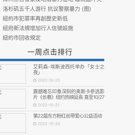
洛杉矶五千人游行 抗议警察暴力 (图)
紐約市犯罪率再創歷史新低
紐府新法規增加行人信號設施
紐約市回收規定
一周点击排行
艾莉森-埃斯波西托举办「女士之
夜」
2022-10-20
震撼难忘印象深刻的奥斯卡参选影
片《长春》纽约热映延長 直至10/27
2022-10-21
第22届东方粉红丝带爱心公益活动
2022-10-20