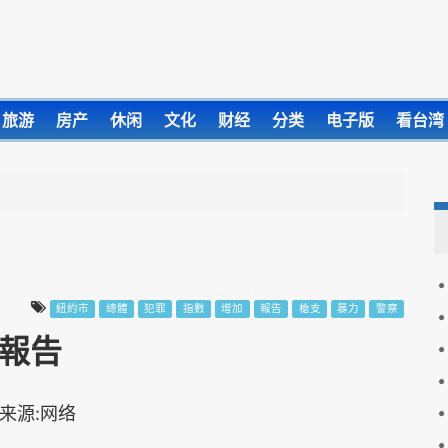
旅游
房产
休闲
文化
财经
分类
电子版
看台湾
紐約市
總體
犯罪
指數
增加
報告
槍支
暴力
警察
率報告