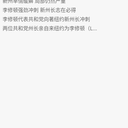
新州旱情缓解 局部仍然严重
李修顿强劲冲刺 新州长志在必得
李修顿代表共和党向著纽约新州长冲刺
两位共和党州长亲自来纽约为李修顿（Lee Zeldin）拉票