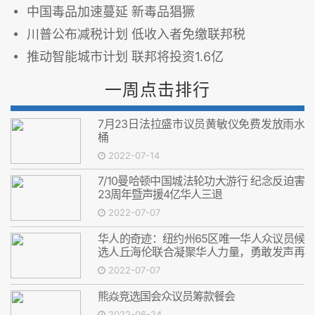
中国毒品加速蔓延 新毒品猖獗
川普公布减税计划 低收入者免缴联邦税
推动智能城市计划 联邦将投资1.6亿
一周点击排行
7月23日法拉盛市议员黄敏仪免费发放雨水
桶
2022-07-14
7/10曼哈顿中国城法轮功大游行 纪念反迫害
23周年暨声援4亿华人三退
2022-07-07
华人的奇迹：纽约州65区唯一华人众议员候
选人丘海伦联合凝聚华人力量，勇敢发声再
次减免两个游民所
2022-07-07
熊焱竞选国会众议员筹款餐会
2022-06-24