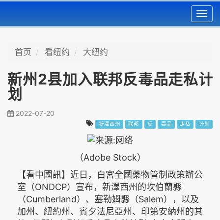
Toggl
navig
首页
看纽约
大纽约
新州2县加入联邦反毒品走私计
划
2022-07-20
新澤西州
联邦
反
毒品
走私
计划
（Adobe Stock）
【看中國訊】近日，白宮全國藥物管制政策辦公
室（ONDCP）宣布，新澤西州的坎伯蘭縣
（Cumberland）、塞勒姆縣（Salem），以及
加州、紐約州、賓夕法尼亞州、印第安納州的其