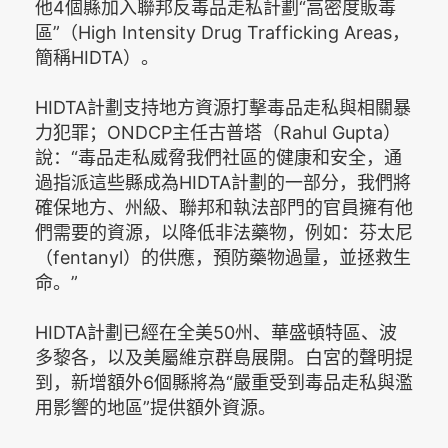
他4個縣加入聯邦反毒品走私計劃“高密度販毒
區”（High Intensity Drug Trafficking Areas，
簡稱HIDTA）。
HIDTA計劃支持地方資源打擊毒品走私與相關暴
力犯罪；ONDCP主任古普塔（Rahul Gupta）
說：“毒品走私威脅我們社區的健康和安全，通
過指派這些縣成為HIDTA計劃的一部分，我們將
確保地方、州級、聯邦和執法部門的官員擁有他
們需要的資源，以降低非法藥物，例如：芬太尼
（fentanyl）的供應，預防藥物過量，並拯救生
命。”
HIDTA計劃已經在全美50州、華盛頓特區、波
多黎各，以及美屬維京群島展開。白宮的聲明提
到，新增額外6個縣將為“嚴重受到毒品走私與濫
用影響的地區”提供額外資源。