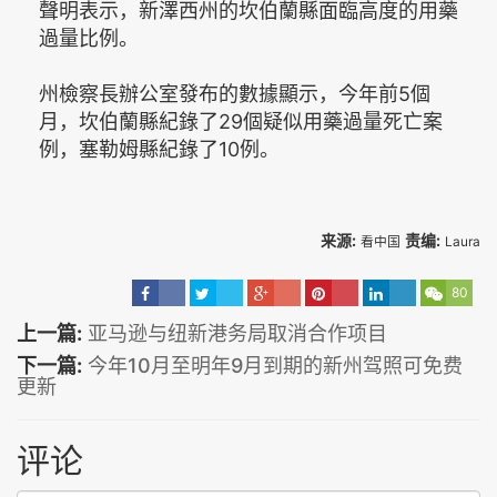
聲明表示，新澤西州的坎伯蘭縣面臨高度的用藥
過量比例。
州檢察長辦公室發布的數據顯示，今年前5個
月，坎伯蘭縣紀錄了29個疑似用藥過量死亡案
例，塞勒姆縣紀錄了10例。
来源:
责编:
看中国
Laura
80
上一篇:
亚马逊与纽新港务局取消合作项目
下一篇:
今年10月至明年9月到期的新州驾照可免费
更新
评论