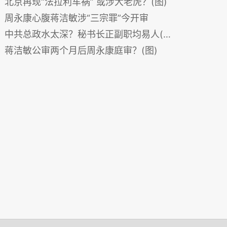
北京再现“法拉利车祸” 或涉大老虎？(图)
周永康心腹蒋洁敏涉“三宗罪”今开审
中共总政水太深？秘书长正副职均易人(图)
蒋洁敏公审两个月后周永康庭审？(图)