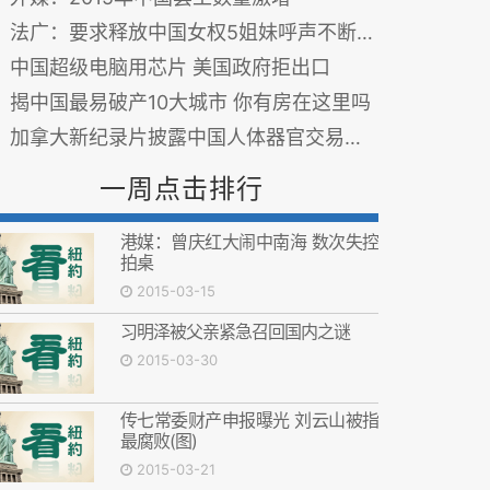
法广：要求释放中国女权5姐妹呼声不断提高
中国超级电脑用芯片 美国政府拒出口
揭中国最易破产10大城市 你有房在这里吗
加拿大新纪录片披露中国人体器官交易黑幕
一周点击排行
港媒：曾庆红大闹中南海 数次失控
拍桌
2015-03-15
习明泽被父亲紧急召回国内之谜
2015-03-30
传七常委财产申报曝光 刘云山被指
最腐败(图)
2015-03-21