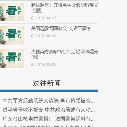
越描越黑！江泽民生父假履历曝光
(组图)
2015-04-07
美国透露“周薄政变” 习近平震惊
2015-04-08
央视芮成钢与中南海“后院”秘闻曝光
(图)
2015-03-25
过往新闻
中共军方后勤系统大清洗 再有将领被查(图)
过半省份收不抵支 中共政治局或有大动作(图)
广东台山核电拉警报！ 法国警告钢料有问题