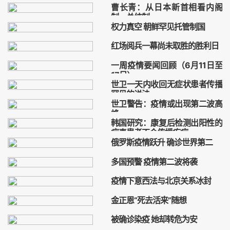
谭德塞
种族灭绝
黑暗史
曹长青：从日本新首相看内阁
制、总统制
权力真空 朝鲜罕见托管制国
日本新首相
菅义伟
朝鲜
托管制国
金与正
金正恩
红场阅兵一幕尚未取胜的胜利日
纳粹党
共产党
红场阅兵
一周疫情要闻回顾（6月11日至
17日）
世卫一天内收回无症状患者传播
疫情
罕见的说法
世卫警告：疫情或出现第二波高
武汉肺炎
世界卫生组织
峰
韩国研究：康复后检测出阳性的
世卫
疫情
第二波高峰
病毒患者不会传播疾病
俄罗斯疫情跃升 确诊世界第二
中共病毒
冠状病毒
瘟疫
测试
俄罗斯
疫情
多国预警 疫情第二波将袭
预警
疫情
武汉肺炎
疫情下意西法与北京关系冰封
北京
疫情
意西法
金正恩“死去活来”随想
金正恩
中共肺炎
被确诊染疫 她却转危为安