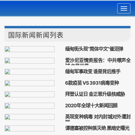
Toggl
navig
国际新闻新闻列表
缅甸街头现“简体中文”催泪弹
缅甸
昂山素季
爱沙尼亚情资报告：中共噤声全
球 主导世界
缅甸军事政变 谁是背后推手
爱沙尼亚
中共
COVID-19
缅甸
军事政变
6款疫苗 VS 3931病毒变种
疫苗
病毒变种
拜登认证日 金正恩升级核威胁
拜登
金正恩
核威胁
2020年全球十大新闻回顾
新闻回顾
英现变种病毒 对内封城对外遭封
国
谭德塞被控种族灭绝 黑暗史曝光
病毒
疫苗