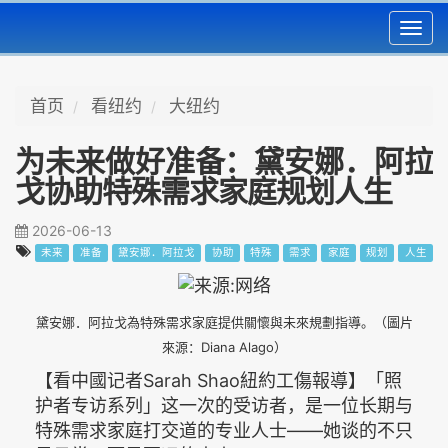
Toggl
navig
首页
看纽约
大纽约
为未来做好准备：黛安娜．阿拉
戈协助特殊需求家庭规划人生
2026-06-13
未来
准备
黛安娜．阿拉戈
协助
特殊
需求
家庭
规划
人生
黛安娜．阿拉戈為特殊需求家庭提供關懷與未來規劃指導。（圖片
來源：Diana Alago）
【看中國记者Sarah Shao紐約工傷報導】「照
护者专访系列」这一次的受访者，是一位长期与
特殊需求家庭打交道的专业人士——她谈的不只