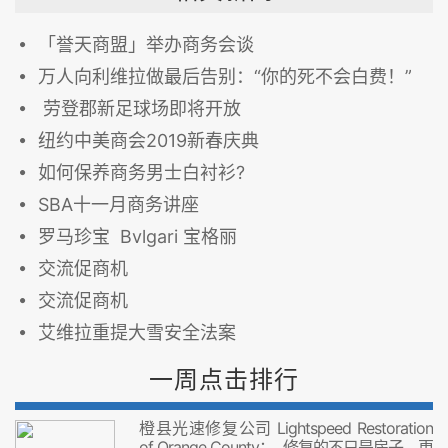
「誉天商盟」举办商务会谈
万人向利维拉做最后告别：“你的死不会白费！”
劳登郡新足球场即将开放
纽约中美商会2019新春庆典
如何保养商务男士白衬衫?
SBA十一月商务讲座
罗马珍宝 Bvlgari 宝格丽
交流促商机
交流促商机
艾维拉重提大雪安全法案
一周点击排行
橙县光速修复公司 Lightspeed Restoration
of Orange County： 修复的不只是房子，更