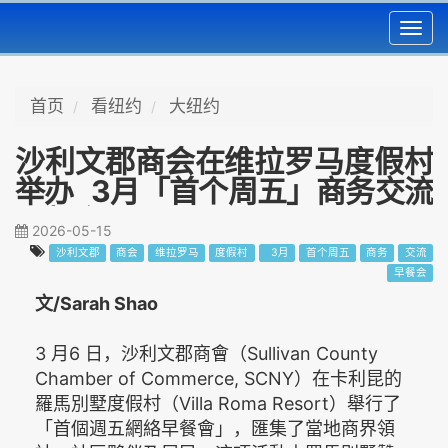
Toggl
navig
首页
看纽约
大纽约
沙利文郡商会在维拉罗马度假村
举办 3月「首个周五」商务交流
早餐会
2026-05-15
沙利文郡
商会
维拉罗马
度假村
3月
首个周五
商务
交流
早餐会
文/Sarah Shao
3 月6 日，沙利文郡商會（Sullivan County
Chamber of Commerce, SCNY）在卡利昆的
羅馬別墅度假村（Villa Roma Resort）舉行了
「首個週五網絡早餐會」，匯集了當地商界領