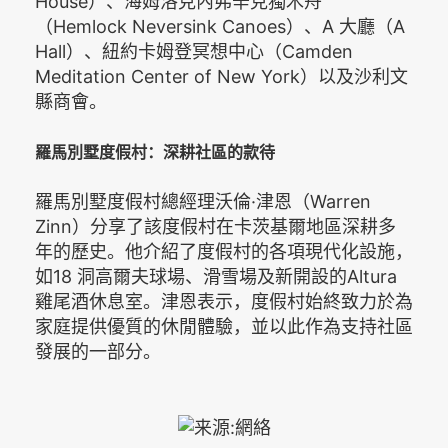
House）、海姆洛克內弗辛克獨木舟
（Hemlock Neversink Canoes）、A 大廳（A
Hall）、紐約卡姆登冥想中心（Camden
Meditation Center of New York）以及沙利文
縣商會。
羅馬別墅度假村：深耕社區的款待
羅馬別墅度假村總經理沃倫·津恩（Warren
Zinn）分享了該度假村在卡茨基爾地區深耕多
年的歷史。他介紹了度假村的各項現代化設施，
如18 洞高爾夫球場、滑雪場及新開設的Altura
雞尾酒休息室。津恩表示，度假村始終致力於為
家庭提供優質的休閒體驗，並以此作為支持社區
發展的一部分。