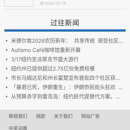
2026-05-15
过往新闻
米德尔敦2026农历新年： 共享传统 感受社区活力
Autismo Café咖啡馆重新开幕
3/17纽约圣派翠克节盛大游行
纽约州已提供超过2.75亿份免费校餐
市长马姆达尼和州长霍楚宣布首批四个社区获得免费2-K学前班名额
「暴君已死，伊朗重生」：伊朗侨民街头狂欢 纽约加强反恐安保
从预算赤字到雷克岛：纽约民代提替代方案，反对激进税改
联络我们
捐款
关于我们
网站广告
中英词典