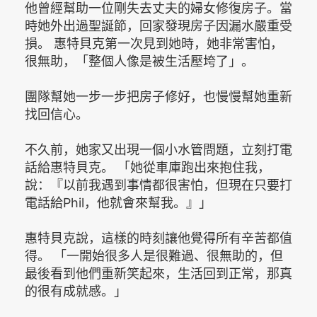
他曾經幫助一位剛失去丈夫的婦女修復房子。當
時她外出過聖誕節，回家發現房子因漏水嚴重受
損。 惠特貝克第一次見到她時，她非常害怕，
很無助，「整個人像是被生活壓垮了」。
團隊幫她一步一步把房子修好，也慢慢幫她重新
找回信心。
不久前，她家又出現一個小水管問題，立刻打電
話給惠特貝克。 「她從車庫跑出來抱住我，
說：『以前我遇到事情都很害怕，但現在只要打
電話給Phil，他就會來幫我。』」
惠特貝克說，這樣的時刻讓他覺得所有辛苦都值
得。 「一開始很多人是很難過、很無助的，但
最後看到他們重新笑起來，生活回到正常，那真
的很有成就感。」