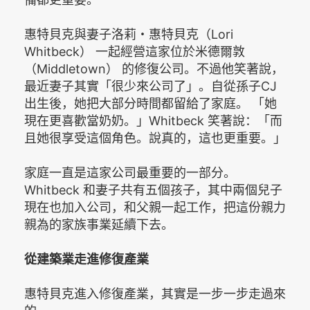
惠特貝克與妻子洛莉・惠特貝克（Lori
Whitbeck） 一起經營這家位於米德爾敦
（Middletown） 的修復公司。不過他笑著說，
最近妻子其實「很少來公司了」。自從孫子CJ
出生後，她把大部分時間都留給了家庭。 「她
現在更喜歡當奶奶。」Whitbeck 笑著說：「而
且她很享受這個角色。說真的，這也更重要。」
家庭一直是這家公司最重要的一部分。
Whitbeck 和妻子共有五個孩子，其中兩個兒子
現在也加入公司，和父親一起工作，把這份親力
親為的家族事業延續下去。
從建築業走進修復產業
惠特貝克進入修復產業，其實是一步一步走過來