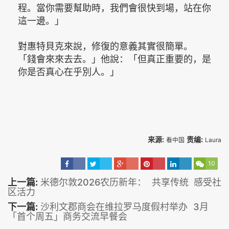
程。當你需要幫助時，我們會很快到場，站在你
這一邊。」
對惠特貝克來說，修復的意義其實很簡單。
「錢會來來去去。」他說：「但真正重要的，是
你是否真心在乎別人。」
来源:
责编:
看中国
Laura
10
上一篇:
米德尔敦2026农历新年： 共享传统 感受社
区活力
下一篇:
沙利文郡商会在维拉罗马度假村举办 3月
「首个周五」商务交流早餐会