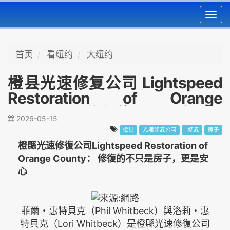
Toggl
navig
首页
看纽约
大纽约
橙县光速修复公司 Lightspeed
Restoration of Orange
County： 修复的不只是房子，
2026-05-15
更是安心
橙县
光速修复公司
修复
房子
橙縣光速修復公司Lightspeed Restoration of
Orange County： 修復的不只是房子，更是安
心
菲爾・惠特貝克（Phil Whitbeck）與洛莉・惠
特貝克（Lori Whitbeck）是橙縣光速修復公司