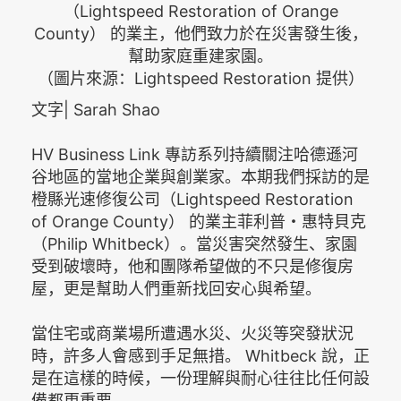
（Lightspeed Restoration of Orange
County） 的業主，他們致力於在災害發生後，
幫助家庭重建家園。
（圖片來源：Lightspeed Restoration 提供）
文字| Sarah Shao
HV Business Link 專訪系列持續關注哈德遜河
谷地區的當地企業與創業家。本期我們採訪的是
橙縣光速修復公司（Lightspeed Restoration
of Orange County） 的業主菲利普・惠特貝克
（Philip Whitbeck）。當災害突然發生、家園
受到破壞時，他和團隊希望做的不只是修復房
屋，更是幫助人們重新找回安心與希望。
當住宅或商業場所遭遇水災、火災等突發狀況
時，許多人會感到手足無措。 Whitbeck 說，正
是在這樣的時候，一份理解與耐心往往比任何設
備都更重要。