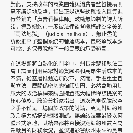
對此，支持改革的商業團體與消費者監督機構則
毫不讓步地反擊，指出正是這些動輒投入巨資進
行營銷的「廣告看板律師」鼓勵無節制的誇大訴
訟，導致紐約市一度被法律監督機構評為全美的
「司法地獄」（judicial hellhole）。無止盡的
訴訟推高了整個系統的營運成本，最終導致本應
可控制的保費脫離了一般民眾的承受範圍。
在這場即將白熱化的鬥爭中，州長霍楚和執法工
會正試圖利用民眾對通貨膨脹和高昂生活成本的
不滿，從基層推動這項改革。然而，手握重金且
與立法高層關係密切的律師集團，必然會動用其
龐大的政治槓桿來試圖擱置或大幅稀釋該提案的
核心條款。政治分析家指出，這次汽車保險改革
之爭不僅是一場關於政策的討論，更是對紐約州
政治權力結構的極限測試。無論該法案最終以何
種形式落地，其結果都將直接決定紐約州數百萬
駕駛員的財務狀況，並深遠影響該州未來的民事