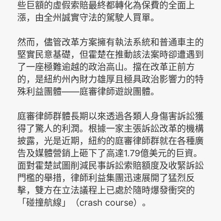
些巨額的虛假索賠最終都轉化為保費的全面上
漲，由全州誠實守法的駕駛人買單。
然而，儘管改革方案擁有執法系統和普通車主的
堅實民意基礎，但霍楚在推動該法案時卻遭遇到
了一座極難逾越的政治高山。擋在改革正前方
的，是紐約州內財力雄厚且極具政治影響力的特
殊利益團體——庭審律師遊說團體。
庭審律師群體長期以來透過各類人身傷害訴訟獲
得了驚人的利潤。根據一家主張訴訟改革的機構
披露，光是近期，紐約的庭審律師群就在各種廣
告及媒體營銷上砸下了高達1.79億美元的巨資。
面對霍楚試圖削減民事訴訟索賠額度及收緊訴訟
門檻的舉措，律師利益集團迅速展開了猛烈反
擊，雙方在立法議程上已處於隨時爆發衝突的
「碰撞航線」（crash course）。