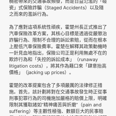
稠密帶來的交通事故頻發，而是日益氾濫的「碰
瓷」式保險詐騙（Staged Accidents）以及隨
之而來的濫訴行為。
為了應對這項系統性頑疾，霍楚州長正式推出了
汽車保險改革方案，其核心目標是透過從嚴懲治
詐騙行為、限制不合理的訴訟索賠，從而在根本
上壓低汽車保險費率。霍楚在解釋其政策動機時
一針見血地指出，保險公司正是利用無處不在的
欺詐行為和「失控的訴訟成本」（runaway
litigation costs），將其作為藉口來「肆意抬高
價格」（jacking up prices）。
霍楚的改革提案包含了多項嚴厲的法律修正措
施。首先，該計劃將對在交通事故發生時正從事
刑事犯罪行為的司機施加嚴格的賠償上限，明確
限制其獲取諸如“精神痛苦與折磨”（pain and
suffering）等主觀性極強、數額巨大的民事賠