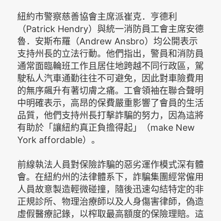
紐約市警察慈善協會主席派崔克．亨德利
（Patrick Hendry）與統一消防員工會主席安德
魯．安斯布羅（Andrew Ansbro）均公開表示
支持州長的立法行動。他們指出，警員和消防員
通常面臨輪班工作且居住地跨越不同行政區，駕
駛私人汽車通勤往往不可避免，因此對車險費用
的無序飆升有著切膚之痛。工會領袖在聯合聲明
中明確表示，高昂的保費嚴重影響了會員的生活
品質，他們支持州長打擊詐騙的努力，因為這將
有助於「讓紐約真正負擔得起」（make New
York affordable）。
前線執法人員對保險詐騙的惡劣運作模式深有體
會。在紐約州的法律體系下，詐騙集團經常僱用
人員故意製造輕微碰撞，隨後迅速勾結特定的非
正規診所、物理治療師以及人身傷害律師，偽造
虛假醫療記錄，以榨取最高額度的保險理賠。這