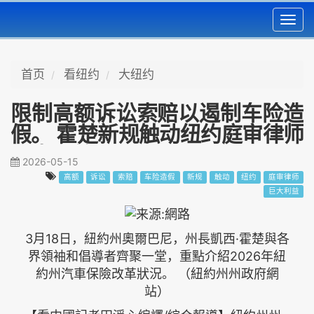
Toggl
navig
首页
看纽约
大纽约
限制高额诉讼索赔以遏制车险造
假。 霍楚新规触动纽约庭审律师
巨大利益
2026-05-15
高额
诉讼
索赔
车险造假
新规
触动
纽约
庭审律师
巨大利益
3月18日，紐約州奧爾巴尼，州長凱西·霍楚與各
界領袖和倡導者齊聚一堂，重點介紹2026年紐
約州汽車保險改革狀況。 （紐約州州政府網
站）