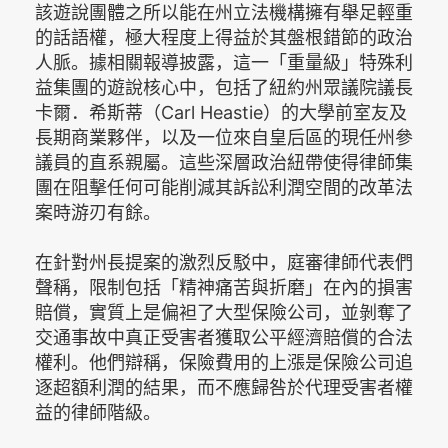
該遊說團體之所以能在州立法機構擁有舉足輕重
的話語權，極大程度上得益於其盤根錯節的政治
人脈。據相關報導披露，這一「重量級」特殊利
益集團的遊說核心中，包括了紐約州眾議院議長
卡爾．希斯蒂（Carl Heastie）的大學前室友及
長期商業夥伴，以及一位來自皇后區的現任州參
議員的直系親屬。這些深層政治紐帶使得律師集
團在阻擊任何可能削減其訴訟利潤空間的改革法
案時游刃有餘。
在針對州長提案的激烈反駁中，庭審律師代表們
聲稱，限制包括「精神痛苦與折磨」在內的損害
賠償，實質上是偏袒了大型保險公司，並剝奪了
交通事故中真正受害者獲取公平經濟賠償的合法
權利。他們辯稱，保險費用的上漲是保險公司追
逐超額利潤的結果，而不應歸咎於代理受害者權
益的律師階級。