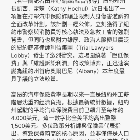
【看中國記者田淨心編譯/綜合報導】紐約州州
長凱西．霍楚（Kathy Hochul）近日推出了一
項旨在打擊汽車保險詐騙並限制人身傷害濫訴的
全面改革計劃。該計劃一經公佈，立刻獲得了紐
約市警察與消防員等核心執法及急救工會的強烈
背書，但同時也與財力雄厚、政治人脈極其廣泛
的紐約庭審律師利益集團（Trial Lawyers
Lobby）發生了激烈衝突。這場圍繞著「壓低保
費」與「維護訴訟利潤」的政策博弈，正迅速演
變為紐約州首府奧爾巴尼（Albany）本年度最
具爭議的立法較量。
高昂的汽車保險費率長期以來一直是紐約州工薪
階層沈重的經濟負擔。根據最新統計數據，紐約
州駕駛的平均汽車保險費目前已飆升至每年約
4,000美元，這一數字比全美平均高出整整
1,500美元。多位政策分析師與保險業代表指
出，導致保費畸高的核心原因，並非僅僅是人口