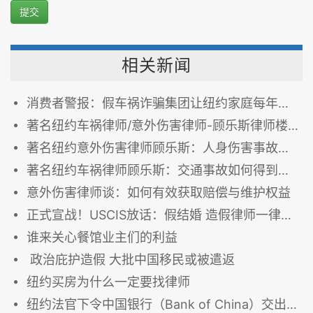
提交
相关新闻
消费者警报：假车祸诈骗集团让纽约家庭每年多付$300车险费
著名纽约车祸律师/意外伤害律师-顾乐斯律师楼 888-792-8888
著名纽约意外伤害律师顾乐斯：人身伤害事故如何得到最高赔偿与维护权益
著名纽约车祸律师顾乐斯：交通事故如何得到最高赔偿
意外伤害律师谈：如何有效获取赔偿与维护权益
正式宣战！USCIS放话：假结婚 造假律师一律不放过
谁来关心餐馆业主们的利益
政治庇护造假 大批中国移民或被遣返
纽约买房为什么一定要找律师
纽约法官下令中国银行（Bank of China）交出造假团伙使用的中国银行帐户的详细信息