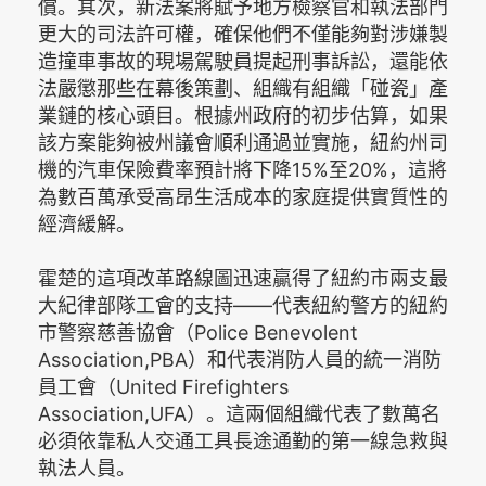
償。其次，新法案將賦予地方檢察官和執法部門
更大的司法許可權，確保他們不僅能夠對涉嫌製
造撞車事故的現場駕駛員提起刑事訴訟，還能依
法嚴懲那些在幕後策劃、組織有組織「碰瓷」產
業鏈的核心頭目。根據州政府的初步估算，如果
該方案能夠被州議會順利通過並實施，紐約州司
機的汽車保險費率預計將下降15%至20%，這將
為數百萬承受高昂生活成本的家庭提供實質性的
經濟緩解。
霍楚的這項改革路線圖迅速贏得了紐約市兩支最
大紀律部隊工會的支持——代表紐約警方的紐約
市警察慈善協會（Police Benevolent
Association,PBA）和代表消防人員的統一消防
員工會（United Firefighters
Association,UFA）。這兩個組織代表了數萬名
必須依靠私人交通工具長途通勤的第一線急救與
執法人員。