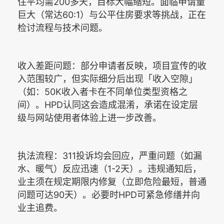
200
住平均需
多天，目标大幅缩短。面临申请量
60:1
巨大（常达
）与公平住房要求等挑战，正在
检讨流程与技术问题。
收入差距问题：部分申请者反映，项目宣传的收
入范围较广，但实际细分后出现「收入空隙」
50K
（如：
收入者卡在不同单位类型资格之
HPD
间）。
认同这会造成混淆，承诺在设定层
级与网站使用者体验上进一步改善。
311
执法流程：
投诉均会回应，严重问题（如漏
1-2
水、暖气）反应迅速（
天）。违规通知后，
业主须在规定期限内修复（立即危险最短，普通
90
HPD
问题可达
天）。必要时
可紧急修缮并向
业主追费。