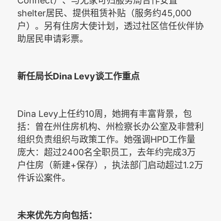
Connect
）、与无家可归服务局合作安置
shelter
45,000
居民、提供租赁补贴（服务约
户）。另有住房大使计划，透过社区信任伙伴协
助居民申请彩票。
Dina Levy
新任局长
谈工作重点
Dina Levy
10
上任约
周，她拥有丰富背景，包
括：曾在州住房机构、州检察长办公室及非营利
HPD
组织负责组织与政策工作。她强调
工作量
2400
3
庞大：超过
名全职员工，去年约完成
万
+
1.2
户住房（新建
保存），执法部门启动超过
万
件诉讼案件。
未来优先方向包括：