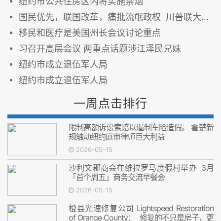
纽约市公共住房区内将实施禁烟
国民优先，联国改革，痛批流氓政权 川普联大发言重点摘要
移民和医疗是美国州长会议讨论重点
习召开高层会议 两重点话题涉江泽民兄妹
纽约市成立退伍军人局
纽约市成立退伍军人局
一周点击排行
限制高额诉讼索赔以遏制车险造假。 霍楚新
规触动纽约庭审律师巨大利益
2026-05-15
沙利文郡商会在维拉罗马度假村举办 3月
「首个周五」商务交流早餐会
2026-05-15
橙县光速修复公司 Lightspeed Restoration
of Orange County： 修复的不只是房子，更