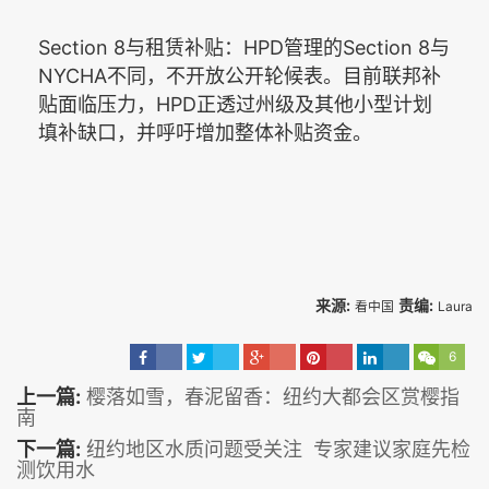
Section 8
HPD
Section 8
与租赁补贴：
管理的
与
NYCHA
不同，不开放公开轮候表。目前联邦补
HPD
贴面临压力，
正透过州级及其他小型计划
填补缺口，并呼吁增加整体补贴资金。
来源:
责编:
看中国
Laura
6
上一篇:
樱落如雪，春泥留香：纽约大都会区赏樱指
南
下一篇:
纽约地区水质问题受关注 专家建议家庭先检
测饮用水