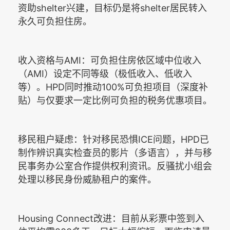
shelter
shelter
资助
兴建，目标仍是将
居民转入
永久可负担住房。
AMI
收入资格与
：可负担住房依区域中位收入
AMI
（
）设定不同等级（极低收入、低收入
HPD
100%
等）。
同时推动
可负担项目（深度补
贴）与仅要求一定比例可负担的税务优惠项目。
ICE
HPD
移民租户疑虑：针对移民恐惧
问题，
已
制作辨识真实检查员的影片（多语言），并与移
民事务办公室合作提供权利资讯。反骚扰小组会
处理以移民身份威胁租户的案件。
Housing Connect
改进：目前从彩票中签到入