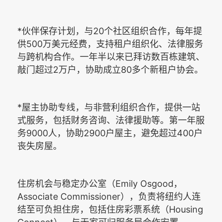
*
20
伙伴保存计划，与
个社区组织合作，每年提
500
供
万美元经费，支持租户组织化、法律服务
与跨机构合作。一年半以来已拜访数百栋建筑、
2
80
敲门超过
万户，协助成立
多个新租户协会。
*
屋主协助专线，与非营利组织合作，提供一站
式服务，包括财务咨询、法律援助等。第一年服
9000
2900
400
务
人，协助
户屋主，避免超过
户
丧失房屋。
Emily Osgood
住房机会与稳定办公室（
，
Associate Commissioner
），负责将纽约人连
Housing
结至可负担住房，包括住房彩票系统（