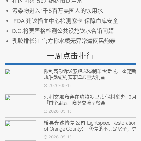
社区问答_597_纽约市饮用水
污染物进入1千5百万美国人的饮用水
FDA 建议捐血中心检测塞卡 保障血库安全
D.C.将更严格检测公共设施饮水含铅问题
乳胶排长江 官方称水质无异常遭网民炮轰
一周点击排行
限制高额诉讼索赔以遏制车险造假。 霍楚新
规触动纽约庭审律师巨大利益
2026-05-15
沙利文郡商会在维拉罗马度假村举办 3月
「首个周五」商务交流早餐会
2026-05-15
橙县光速修复公司 Lightspeed Restoration
of Orange County： 修复的不只是房子，更
是安心
2026-05-15