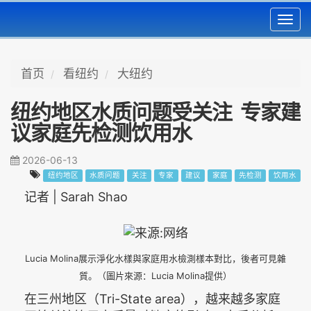
Toggl
navig
首页
看纽约
大纽约
纽约地区水质问题受关注 专家建
议家庭先检测饮用水
2026-06-13
纽约地区
水质问题
关注
专家
建议
家庭
先检测
饮用水
记者 | Sarah Shao
Lucia Molina展示淨化水樣與家庭用水檢測樣本對比，後者可見雜
質。（圖片來源：Lucia Molina提供）
在三州地区（Tri-State area），越来越多家庭