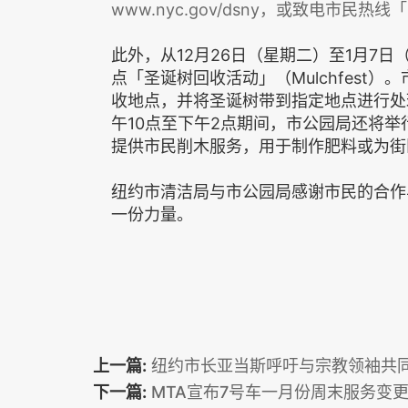
www.nyc.gov/dsny，或致电市民热线「
此外，从12月26日（星期二）至1月7
点「圣诞树回收活动」（Mulchfest
收地点，并将圣诞树带到指定地点进行处理
午10点至下午2点期间，市公园局还将举行「削
提供市民削木服务，用于制作肥料或为街
纽约市清洁局与市公园局感谢市民的合作
一份力量。
上一篇:
纽约市长亚当斯呼吁与宗教领袖共
下一篇:
MTA宣布7号车一月份周末服务变