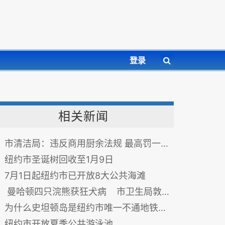
登录
相关新闻
市清洁局：违反商用厨余法规 最高罚一千美金
纽约市圣诞树回收至1月9日
7月1日起纽约市已开放8大公共海滩
曼哈顿四只浣熊获狂犬病 市卫生局敦促为宠物注射疫苗
为什么史坦顿岛是纽约市唯一不通地铁的区？
纽约市开放夏季公共游泳池