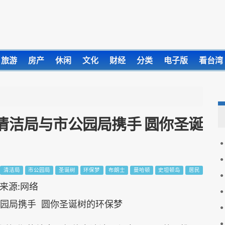
旅游
房产
休闲
文化
财经
分类
电子版
看台湾
市清洁局与市公园局携手 圆你圣诞
清洁局
市公园局
圣诞树
环保梦
布朗士
曼哈顿
史坦顿岛
居民
公园局携手 圆你圣诞树的环保梦