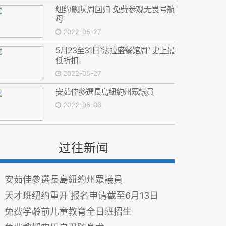
纽约舰队周回归 免费参观无畏号航
母
2022-05-27
5月23至31日“法拉盛餐馆周” 史上最
低折扣
2022-05-27
安茹佳參選長島紐約州眾議員
2022-06-06
过往新闻
安茹佳參選長島紐約州眾議員
天才班纽约重开 报名申请截至6月13日
免费学龄前儿童教育全日班招生