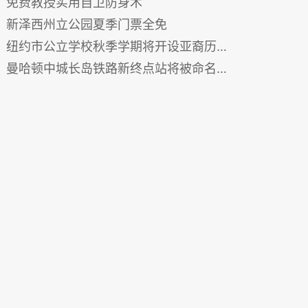
免费教授实用自卫防身术
新泽西州立公园夏季门票全免
纽约市公立学校秋季学期将开设亚裔历史课
曼哈顿中城长岛铁路新终点站将被命名为 Grand Central Madison