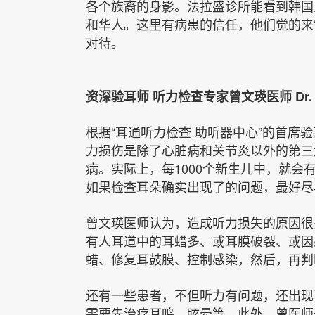
各个族裔的身影。法拉盛诊所能看到韩国
和华人。这里有病患的信任，他们觉的来“
对待。
资深验耳师 听力检查专家曾文瑛医师 Dr. Ali
根据“耳通听力检查 助听器中心”的首席
力损伤是除了心脏病和关节炎以外的第三
病。实际上，每1000个新生儿中，就
如果检查耳朵确实出现了的问题，最好尽
曾文瑛医师认为，造成听力损失的原因很
有人耳道中的耳蜡多、或耳膜破裂、或因
蜡、修复耳鼓膜、控制感染，然后，再
还有一些患者，不但听力有问题，还出现
需要先治疗耳鸣、眩晕等。此外，曾医师