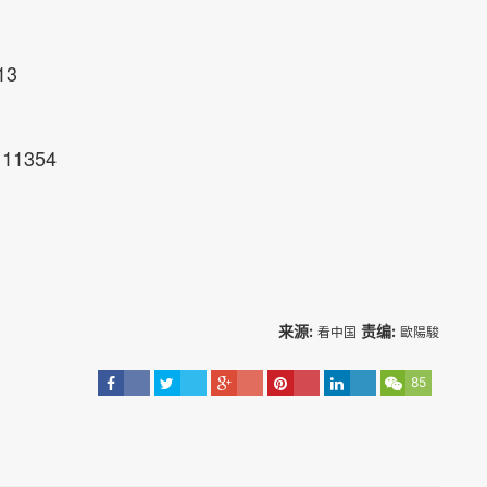
013
Y 11354
来源:
责编:
看中国
歐陽駿
85