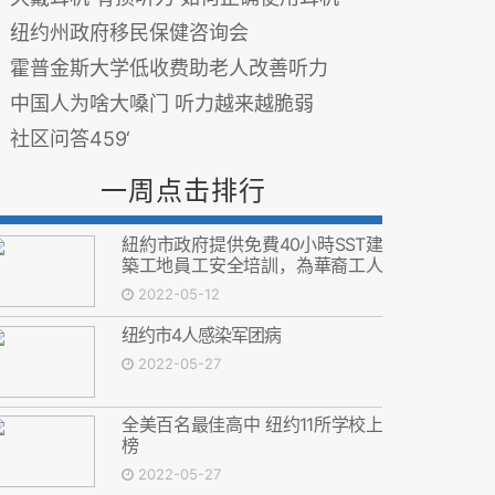
纽约州政府移民保健咨询会
霍普金斯大学低收费助老人改善听力
中国人为啥大嗓门 听力越来越脆弱
社区问答459‘
一周点击排行
紐約市政府提供免費40小時SST建
築工地員工安全培訓，為華裔工人
增加就業機會
2022-05-12
纽约市4人感染军团病
2022-05-27
全美百名最佳高中 纽约11所学校上
榜
2022-05-27