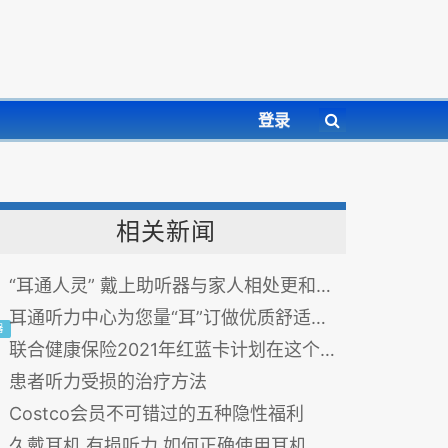
登录
相关新闻
“耳通人灵” 戴上助听器与家人相处更和谐！
耳通听力中心为您量“耳”订做优质舒适的助听器
器
联合健康保险2021年红蓝卡计划在这个特殊时期带给您的独特方案
患者听力受损的治疗方法
Costco会员不可错过的五种隐性福利
久戴耳机 有损听力 如何正确使用耳机