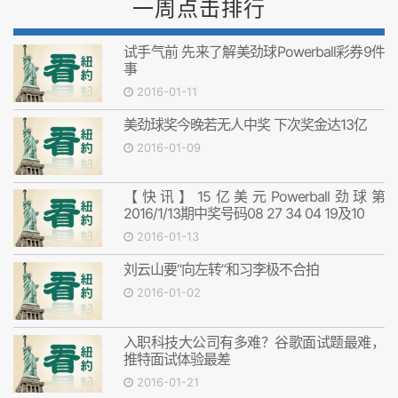
一周点击排行
试手气前 先来了解美劲球Powerball彩券9件
事
2016-01-11
美劲球奖今晚若无人中奖 下次奖金达13亿
2016-01-09
【快讯】15亿美元Powerball劲球第
2016/1/13期中奖号码08 27 34 04 19及10
2016-01-13
刘云山要“向左转”和习李极不合拍
2016-01-02
入职科技大公司有多难？谷歌面试题最难，
推特面试体验最差
2016-01-21