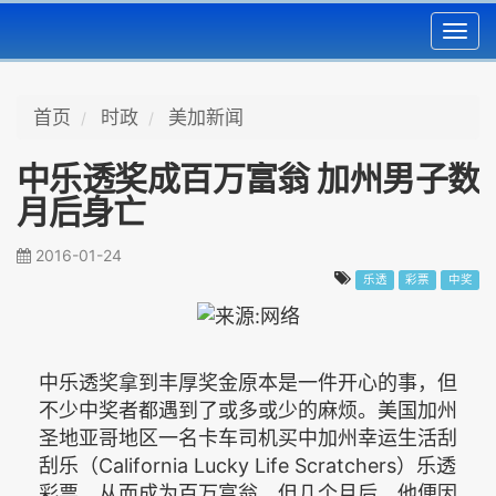
Toggl
navig
首页
时政
美加新闻
中乐透奖成百万富翁 加州男子数
月后身亡
2016-01-24
乐透
彩票
中奖
中乐透奖拿到丰厚奖金原本是一件开心的事，但
不少中奖者都遇到了或多或少的麻烦。美国加州
圣地亚哥地区一名卡车司机买中加州幸运生活刮
刮乐（California Lucky Life Scratchers）乐透
彩票，从而成为百万富翁。但几个月后，他便因