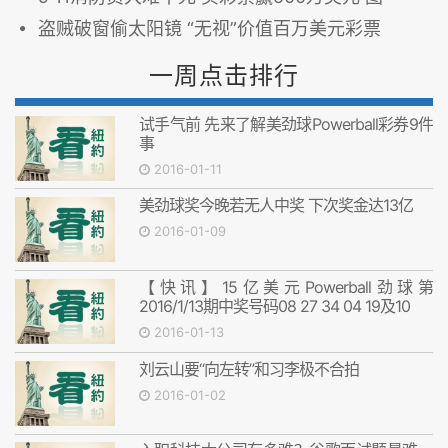
盗贼破窗偷太阳镜 “无视”价值百万美元彩票
一周点击排行
试手气前 先来了解美劲球Powerball彩券9件
事
2016-01-11
美劲球奖今晚若无人中奖 下次奖金达13亿
2016-01-09
【快讯】15亿美元Powerball劲球第
2016/1/13期中奖号码08 27 34 04 19及10
2016-01-13
刘云山要“向左转”和习李极不合拍
2016-01-02