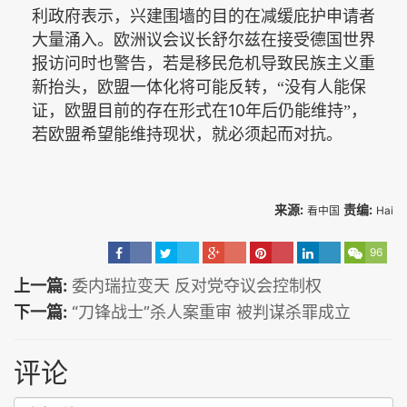
利政府表示，兴建围墙的目的在减缓庇护申请者
大量涌入。欧洲议会议长舒尔兹在接受德国世界
报访问时也警告，若是移民危机导致民族主义重
新抬头，欧盟一体化将可能反转，“没有人能保
10
证，欧盟目前的存在形式在
年后仍能维持”，
若欧盟希望能维持现状，就必须起而对抗。
来源:
责编:
看中国
Hai
96
上一篇:
委内瑞拉变天 反对党夺议会控制权
下一篇:
“刀锋战士”杀人案重审 被判谋杀罪成立
评论