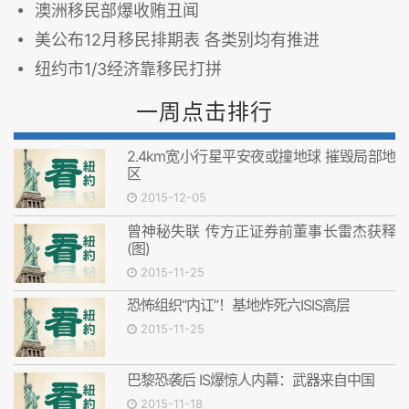
澳洲移民部爆收贿丑闻
美公布12月移民排期表 各类别均有推进
纽约市1/3经济靠移民打拼
一周点击排行
2.4km宽小行星平安夜或撞地球 摧毁局部地
区
2015-12-05
曾神秘失联 传方正证券前董事长雷杰获释
(图)
2015-11-25
恐怖组织“内讧”！基地炸死六ISIS高层
2015-11-25
巴黎恐袭后 IS爆惊人内幕：武器来自中国
2015-11-18