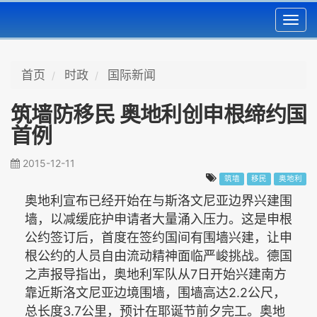
Toggl
navig
首页
时政
国际新闻
筑墙防移民 奥地利创申根缔约国
首例
2015-12-11
筑墙
移民
奥地利
奥地利宣布已经开始在与斯洛文尼亚边界兴建围
墙，以减缓庇护申请者大量涌入压力。这是申根
公约签订后，首度在签约国间有围墙兴建，让申
根公约的人员自由流动精神面临严峻挑战。德国
7
之声报导指出，奥地利军队从
日开始兴建南方
2.2
靠近斯洛文尼亚边境围墙，围墙高达
公尺，
3.7
总长度
公里，预计在耶诞节前夕完工。奥地