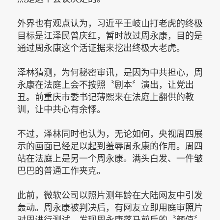
外界也有观点认为，习近平王岐山打老虎的终极
目标是江泽民曾庆红，暂时放过周永康，目的是
通过周永康这个活证据来挖出终极大老虎。
泽林猜测，为何秘密审讯，是因为中共担心，周
永康在法庭上会不按照〝剧本〞演出，让党出
丑。前重庆市委书记薄熙来在法庭上翻供的教
训，让中共心有余悸。
不过，泽林同时也认为，无论如何，央视周四展
示的画面已经足以起到羞辱周永康的作用。周四
站在法庭上是另一个周永康。满头白发、一件皱
巴巴的普通工作夹克。
此前，微软公司以照片测年龄在大陆网友中引发
轰动。周永康被判决后，有网友立即用庭审照片
对周进行测试，发现周永康落马前后的〝颜值〞