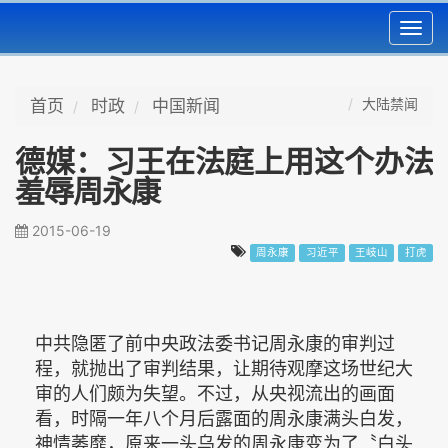
Toggl
navig
大陆禁闻
首页
时政
中国新闻
德媒：习王在法庭上用这个办法
羞辱周永康
2015-06-19
周永康
习近平
王岐山
打虎
中共隐匿了前中央政法委书记周永康的审判过
程，就抛出了审判结果，让期待观摩这场世纪大
审的人们颇为失望。不过，从央视流出的画面
看，时隔一年八个月后露面的周永康满头白发，
神情萎靡，原来一头乌发的周永康变为了〝白头