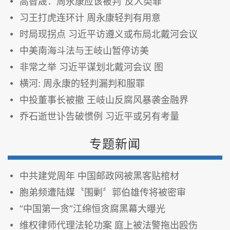
高智晟：周永康应该被判“反人类罪”
习王打虎连环计 周永康轻判有用意
时局现拐点 习近平访遵义或布局北戴河会议
中美南海斗法与王岐山暂停访美
非常之举 习近平谋划北戴河会议 图
横河: 周永康的轻判漏判和服罪
中投董事长被撤 王岐山反腐风暴袭金融界
乔石逝世讣告破惯例 习近平或另有考量
专题新闻
中共建党周年 中国邮政网被黑客贴棺材
胞弟频遭陆媒〝围剿〞郭伯雄传将被密审
“中国第一贪”江绵恒贪腐黑幕大曝光
维权律师代理法轮功案 庭上被法警拖出殴伤