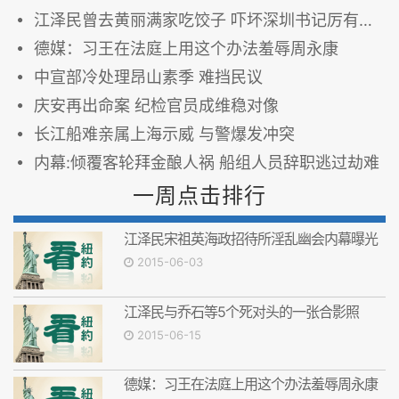
江泽民曾去黄丽满家吃饺子 吓坏深圳书记厉有为 图
德媒：习王在法庭上用这个办法羞辱周永康
中宣部冷处理昂山素季 难挡民议
庆安再出命案 纪检官员成维稳对像
长江船难亲属上海示威 与警爆发冲突
内幕:倾覆客轮拜金酿人祸 船组人员辞职逃过劫难
一周点击排行
江泽民宋祖英海政招待所淫乱幽会内幕曝光
2015-06-03
江泽民与乔石等5个死对头的一张合影照
2015-06-15
德媒：习王在法庭上用这个办法羞辱周永康