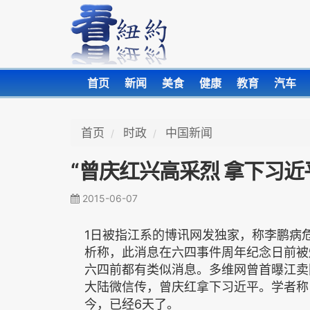
首页
新闻
美食
健康
教育
汽车
首页
时政
中国新闻
“曾庆红兴高采烈 拿下习近
2015-06-07
1日被指江系的博讯网发独家，称李鹏病
析称，此消息在六四事件周年纪念日前被
六四前都有类似消息。多维网曾首曝江卖
大陆微信传，曾庆红拿下习近平。学者称
今，已经6天了。