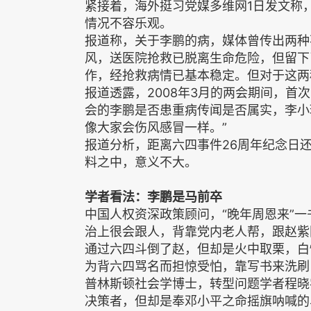
紧接着，海外挺习党媒多维网1日发文称，
情况不容乐观。
报道称，关于李鹏的病，媒体曾传出两种不
风，送医院抢救已脱离生命危险，但留下
作，经抢救病情已基本稳定。但对于这两
报道透露，2008年3月的两会期间，首
会的李鹏是否患重病传闻是否属实，李小
像大家会伤风感冒一样。”
报道分析，距离六四事件26周年纪念日
料之中，意义不大。
学者看法：李鹏是马前卒
中国人权资深政策顾问，“晚年周恩来”
治上很会跟人，背靠党内老人帮，跟赵紫
通过六四斗倒了赵，但却是火中取栗，白
为背六四骂名而担惊受怕，靠写书来洗刷
普林斯顿社会学博士，转型问题学者程晓
决策者，但却是奉邓小平之命摇旗呐喊的