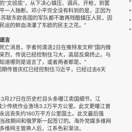
的“文班底”，从下决心镇压、调兵、开枪，到罢
平一人独断。邓小平完全没有料到的是，正因为
半年苏联东欧各国的军队都不敢再残酷镇压人民，因
民运的鲜血浇灌了东欧的民主之花。”
谣言
死亡消息，学者何清涟2日在推特发文称“国内微
采烈，传说已经控制住习大，高层反腐终止。与
知道哪则是谣言了，或者两者都是。”
同期传曾庆红已经控制住习近平，已经过去6天
年3月27日在历史栏目头条曝江卖国细节。江
减少传统作业渔场3.2万平方公里。此文更曝江曾
永远丧失约160万平方公里国土。此文最后强
江当政期间和俄罗斯一起签订的。海外党媒多维网
多维网主管换人后，江系色彩渐淡。