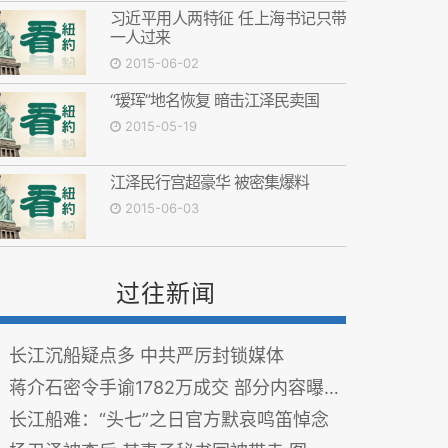
习近平用人两特征 任上海书记只带
一人过来
2015-06-02
“瑷珲”地名恢复 暗击江泽民卖国
2015-05-19
江泽民行宫超豪华 被密集爆料
2015-06-03
过往新闻
长江沉船疑点多 中共严厉封锁媒体
蒋介石密令手谕1782万成交 部分内容曝光(图)
长江船难：“头七”之日官方默哀鸣笛悼念