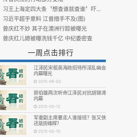
习王上海定四大条〝想查谁就查谁〞吓倒官员
习近平超乎意料 江曾措手不及(图)
曾庆红不妙 其子在澳洲行踪被曝光
曾庆红儿媳被曝洗钱千亿 中纪委密查
一周点击排行
江泽民宋祖英海政招待所淫乱幽会
内幕曝光
2015-06-03
郭伯雄两次听命江泽民对抗胡锦涛
内幕
2015-05-12
军委副主席要走人谁接班？张又侠
还是房峰辉？
2015-05-10