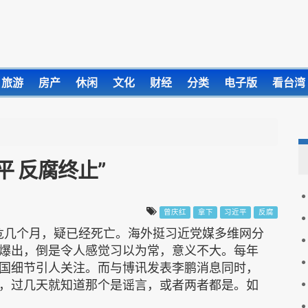
旅游
房产
休闲
文化
财经
分类
电子版
看台湾
平 反腐终止”
曾庆红
拿下
习近平
反腐
危几个月，疑已经死亡。海外挺习近党媒多维网分
爆出，倒是令人感觉习以为常，意义不大。每年
国细节引人关注。而与博讯发表李鹏消息同时，
，过几天就知道那个是谣言，或者两者都是。如