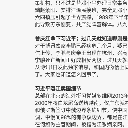
策机构，只不过是替邓小平办理日常事务
黜赵紫阳、安排江泽民接班，完全是邓小
六四镇压引起了世界震撼，1989年下
此导致苏东剧变，共产党阵营解体。八九
曾庆红拿下习近平；过几天就知道哪则是
对于博讯独家李鹏已经病危几个月，疑已
信上传，李鹏与庆亲王出现在杭州，兴高
李鹏死亡新闻正好成相反两极。过几天就
从博讯1日发此独家消息，和国内微信上
了。大家也知道怎么回事了。
习近平曝江卖国细节
总部在北京的海外挺习党媒多维网2013
2000年将白龙尾岛送给越南，仅广东就
和俄罗斯签订中俄边界条约细节，使中国
调，中俄间98%的有争议边界，都是在
在何频做主管期间，被指为江系嫡亲网。