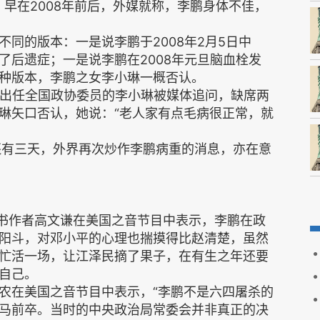
早在2008年前后，外媒就称，李鹏身体不佳，
同的版本：一是说李鹏于2008年2月5日中
了后遗症；一是说李鹏在2008年元旦脑血栓发
种版本，李鹏之女李小琳一概否认。
次出任全国政协委员的李小琳被媒体追问，缺席两
琳矢口否认，她说：“老人家有点毛病很正常，就
还有三天，外界再次炒作李鹏病重的消息，亦在意
一书作者高文谦在美国之音节目中表示，李鹏在政
阳斗，对邓小平的心理也揣摸得比赵清楚，虽然
忙活一场，让江泽民摘了果子，在有生之年还要
自己。
农在美国之音节目中表示，“李鹏不是六四屠杀的
马前卒。当时的中央政治局常委会并非真正的决