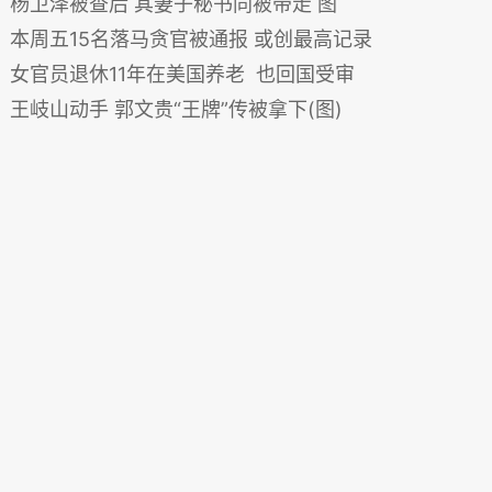
杨卫泽被查后 其妻子秘书同被带走 图
本周五15名落马贪官被通报 或创最高记录
女官员退休11年在美国养老 也回国受审
王岐山动手 郭文贵“王牌”传被拿下(图)