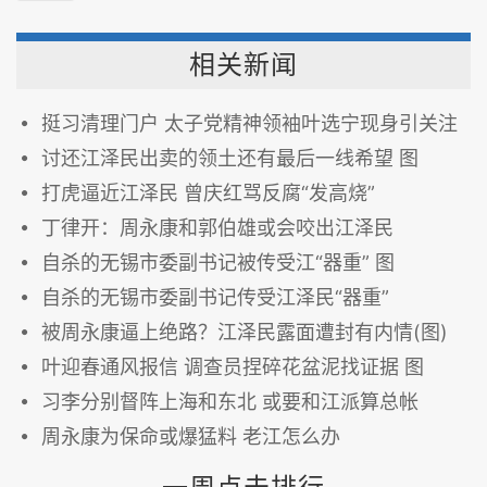
相关新闻
挺习清理门户 太子党精神领袖叶选宁现身引关注
讨还江泽民出卖的领土还有最后一线希望 图
打虎逼近江泽民 曾庆红骂反腐“发高烧”
丁律开：周永康和郭伯雄或会咬出江泽民
自杀的无锡市委副书记被传受江“器重” 图
自杀的无锡市委副书记传受江泽民“器重”
被周永康逼上绝路？江泽民露面遭封有内情(图)
叶迎春通风报信 调查员捏碎花盆泥找证据 图
习李分别督阵上海和东北 或要和江派算总帐
周永康为保命或爆猛料 老江怎么办