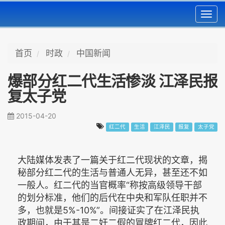
Toggl
navig
首页
时政
中国新闻
爆部分红二代生活惨淡 江泽民报
复太子党
2015-04-20
红二代
生活
江泽民
报复
太子党
大陆媒体发表了一篇关于红二代现状的文章，揭
秘部分红二代的生活与普通人无异，甚至还不如
一般人。红二代的当官概率“称按高级领导干部
的划分标准，他们的后代在中央和军队任职并不
多，也就是5%-10%”。间接证实了在江泽民执
政期间，由于其是二奸二假的冒牌红二代，因此