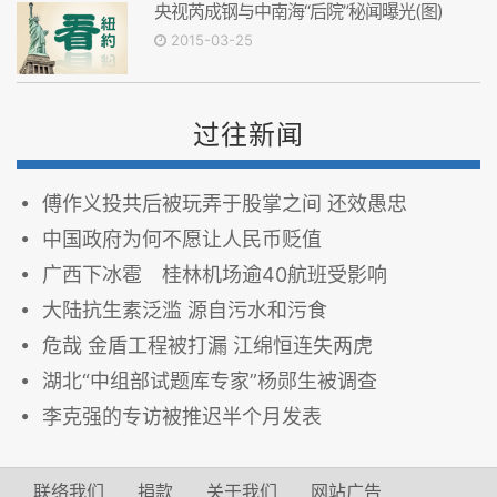
央视芮成钢与中南海“后院”秘闻曝光(图)
2015-03-25
过往新闻
傅作义投共后被玩弄于股掌之间 还效愚忠
中国政府为何不愿让人民币贬值
广西下冰雹 桂林机场逾40航班受影响
大陆抗生素泛滥 源自污水和污食
危哉 金盾工程被打漏 江绵恒连失两虎
湖北“中组部试题库专家”杨郧生被调查
李克强的专访被推迟半个月发表
联络我们
捐款
关于我们
网站广告