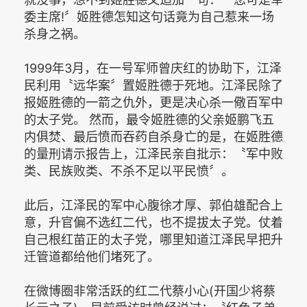
委主席!〞姬胜德怎知这句话竟为自己惹来一场
杀身之祸。
1999年3月，在一号军师曾庆红的协助下，江泽
民利用〝远华案〞置姬胜德于死地。江泽民除了
报姬胜德的一箭之仇外，更是决心杀一儆百军中
的太子党。 然而，最令姬胜德的父亲姬鹏飞五
内俱焚、最后愤而吞药自杀身亡的是，在姬胜德
的量刑请示报告上，江泽民亲自批示：〝军中败
类、民族败类、不杀不足以平民愤〞。
此后，江泽民的军中心腹徐才厚、郭伯雄配合上
意，升官偏不选红二代，也不提拔太子党。仗着
自己根红苗正的太子党，哪里知道江泽民早把升
迁管道都给他们堵死了。
在微博圈非常活跃的红二代蔡小心(开国少将蔡