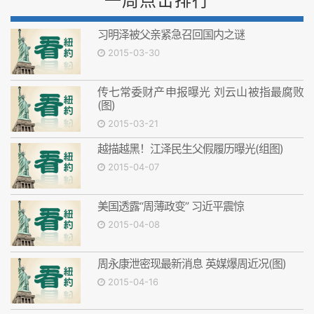
一周点击排行
习明泽被父亲紧急召回国内之谜
2015-03-30
传七常委财产申报曝光 刘云山被指最腐败
(图)
2015-03-21
越描越黑！江泽民生父假履历曝光(组图)
2015-04-07
美国透露“周薄政变” 习近平震惊
2015-04-08
周永康泄密现最新消息 英媒爆周近况(图)
2015-04-16