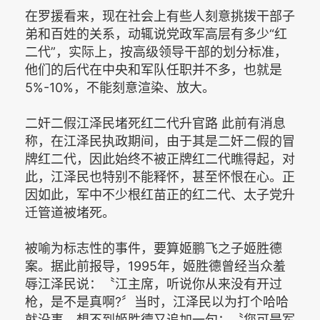
在罗援看来，现在社会上有些人刻意挑拨干部子
弟和百姓的关系，动辄说党政军高层有多少“红
二代”，实际上，按高级领导干部的划分标准，
他们的后代在中央和军队任职并不多，也就是
5%-10%，不能刻意渲染、放大。
二奸二假江泽民堵死红二代升官路 此前有消息
称，在江泽民执政期间，由于其是二奸二假的冒
牌红二代，因此始终不被正牌红二代瞧得起，对
此，江泽民也特别不能释怀，甚至怀恨在心。正
因如此，军中不少根红苗正的红二代、太子党升
迁管道被堵死。
被喻为标志性的事件，要算姬鹏飞之子姬胜德
案。据此前报导，1995年，姬胜德曾经当众羞
辱江泽民说：〝江主席，听说你从来没有开过
枪，是不是真啊?〞当时，江泽民以为打个哈哈
就没事，想不到姬胜德又追加一句：〝您可是军