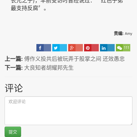
长元之子)，早前受访时曾经说过：〝红色子弟
最支持反腐〞。
责编:
Amy
111
上一篇:
傅作义投共后被玩弄于股掌之间 还效愚忠
下一篇:
大良知者胡耀邦先生
评论
提交