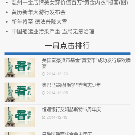
温州一金店请美女穿价值百万“黄金内衣”揽客(图)
黄历新年大游行发布会
新年将至 德法普降大雪
中国船运业污染严重 当局无意治理
一周点击排行
美国富豪货币基金“真宝币”成功发行联欢晚
宴
2014-12-26
奥巴马鼓励纽约华裔有志少年
2014-12-05
恒通银行艾姆赫斯特15周年庆
2014-12-19
皇后区韩裔联合会周年庆