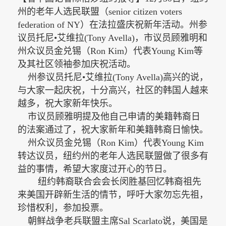
（
州的老年人选民联盟
senior citizen voters
federation of NY）在法拉盛庆祝新年活动。
州参
议员托尼
•艾维拉(Tony Avella)，市议员顾雅明和
州
众议员金兑锡（
Ron Kim）代表Young Kim等
及其社区领袖参加庆祝活动。
州参议员托尼
•艾维拉(Tony Avella)高兴的说，
与大家一起庆祝，十分高兴，社区的韩国人越来
越多，祝大家新年快乐。
市议员顾雅明提及他自己申请的美籍韩裔日
的法案通过了，祝大家新年和美籍韩裔日愉快。
州
众议员金兑锡（
Ron Kim）代表Young Kim
做了很多有
转达议员，纽
约州的老年人选民联盟
益的事情，希望大家度过开心的节日。
纽约韩裔联合会会长闵胜基回忆韩裔祖先
来美国开辟新生活的情节，呼吁大家勿忘先祖，
珍惜权利，参加投票。
朝鲜战争老兵联盟主席
Sal Scarlato说，美国是