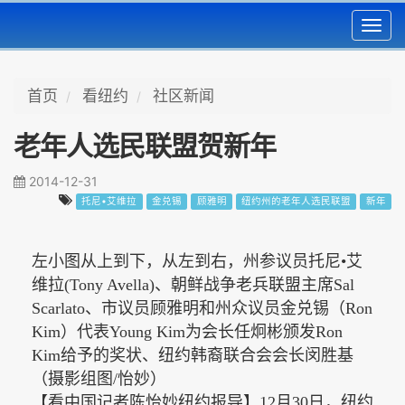
Toggl
navig
首页
看纽约
社区新闻
老年人选民联盟贺新年
2014-12-31
托尼•艾维拉
金兑锡
顾雅明
纽约州的老年人选民联盟
新年
左小图从上到下，从左到右，州参议员托尼
•艾
维拉(Tony Avella)、朝鲜战争老兵联盟主席Sal
Scarlato、市议员顾雅明和
州
众议员金兑锡（
Ron
Kim）代表Young Kim为会长任炯彬颁发Ron
Kim给予的奖状、纽约韩裔联合会会长闵胜基
（摄影组图/怡妙）
【看中国记者陈怡妙纽约报导】
12月30日，纽
约