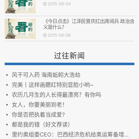
2015-09-04
《今日点击》江泽民曾庆红出席阅兵 政治含
义是什么？
2015-09-06
过往新闻
风干可入药 海南蚯蚓大浩劫
完美丨这样画腮红特别显脸小哟~
农历几月生的人长得最漂亮？有你吗
女人，你要美丽到老！
你是否把执着当成爱?
都是我的错（好文荐读）
里约奥组委CEO：巴西经济危机给奥运筹备增加挑战