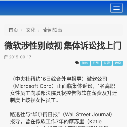
Toggl
navig
首页
文化
奇闻轶事
微软涉性别歧视 集体诉讼找上门
2015-09-17
微软
性别
歧视
诉讼
（中央社纽约16日综合外电报导）微软公司
（Microsoft Corp）正面临集体诉讼，1名离职
女性员工向联邦法院具状控告微软在薪资及升迁
制度上歧视女性员工。
路透社与“华尔街日报”（Wall Street Journal）
报导，曾在微软工作7年的摩苏里（Katie