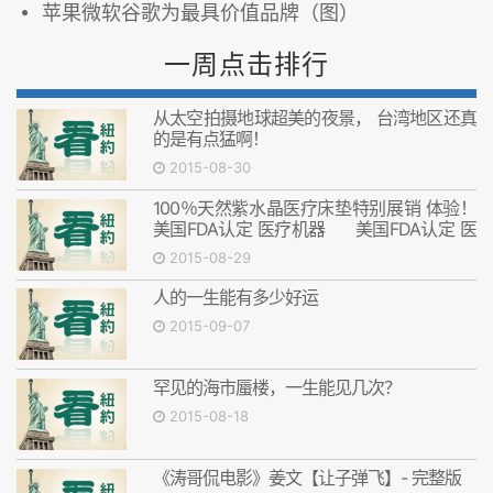
苹果微软谷歌为最具价值品牌（图）
一周点击排行
从太空拍摄地球超美的夜景， 台湾地区还真
的是有点猛啊！
2015-08-30
100％天然紫水晶医疗床垫特别展销 体验！
美国FDA认定 医疗机器 美国FDA认定 医
疗机器
2015-08-29
人的一生能有多少好运
2015-09-07
罕见的海市蜃楼，一生能见几次？
2015-08-18
《涛哥侃电影》姜文【让子弹飞】- 完整版