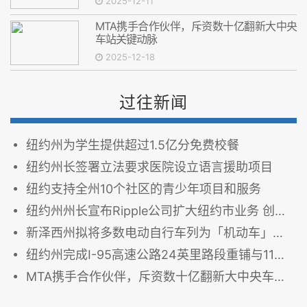
2025-12-11
MTA携手合作伙伴，斥资数十亿翻新大中央
车站关键动脉
2025-12-18
过往新闻
纽约州为学生提供超过1.5亿分免费校餐
纽约州长签署立法要求医院设立语言援助项目
纽约支持全州10个社区的青少年项目和服务
纽约州州长宣布Ripple公司扩大纽约市业务 创造350多个新科技岗位
新泽西州拟将多数电动自行车列为「机动车」，冲击通勤者与跨州骑行者
纽约州完成I-95高速公路24英里路段重铺与11座桥梁修复工程
MTA携手合作伙伴，斥资数十亿翻新大中央车站关键动脉