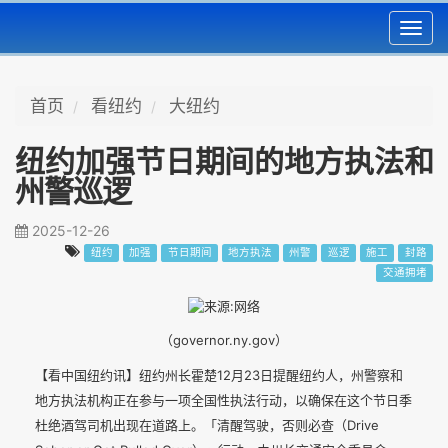
Toggl
navig
首页
看纽约
大纽约
纽约加强节日期间的地方执法和
州警巡逻
2025-12-26
纽约
加强
节日期间
地方执法
州警
巡逻
施工
封路
交通拥堵
（governor.ny.gov）
【看中国纽约讯】纽约州长霍楚12月23日提醒纽约人，州警察和
地方执法机构正在参与一项全国性执法行动，以确保在这个节日季
杜绝酒驾司机出现在道路上。「清醒驾驶，否则必查（Drive