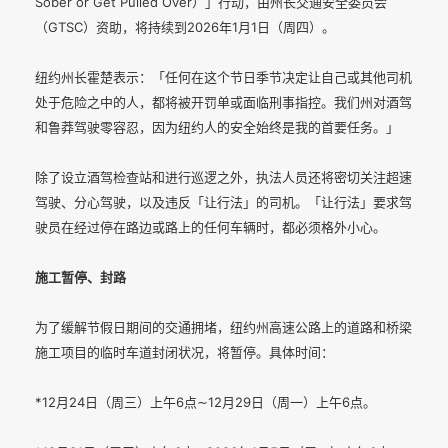
Sober or Get Pulled Over）」行动，由州长交通安全委员会
（GTSC）资助，将持续到2026年1月1日（周四）。
纽约州长霍楚表示：「任何在这个节日季节决定让自己或其他司机
处于危险之中的人，都将被开罚单或面临刑事指控。我们州对酒驾
和鲁莽驾驶零容忍，因为纽约人的安全始终是我的首要任务。」
除了设立酒驾检查站和进行巡逻之外，执法人员还将密切关注超速
驾驶、分心驾驶，以及违反「让行法」的司机。「让行法」要求驾
驶员在经过停在路边或路上的任何车辆时，都必须格外小心。
施工暂停、封路
为了缓解节假日期间的交通拥堵，纽约州高速公路上的道路和桥梁
施工项目的临时车道封闭状况，将暂停。具体时间：
*12月24日（周三）上午6点∼12月29日（周一）上午6点。