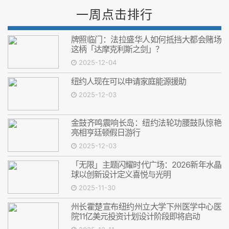
一周点击排行
牌照临门：法拉盛华人如何抵挡大都会赌场
这柄「达摩克利斯之剑」？
2025-12-04
纽约人现在可以申请家庭能源援助
2025-12-03
金鼓齐鸣震响长岛：纽约法轮功腰鼓队惊艳
亮相亨廷顿假日游行
2025-12-03
「无限」主题闪耀时代广场：2026新年水晶
球以创新设计定义喜悦与光明
2025-11-30
州长霍楚宣布纽约州立大学下州医学中心医
院11亿美元投资计划设计阶段即将启动