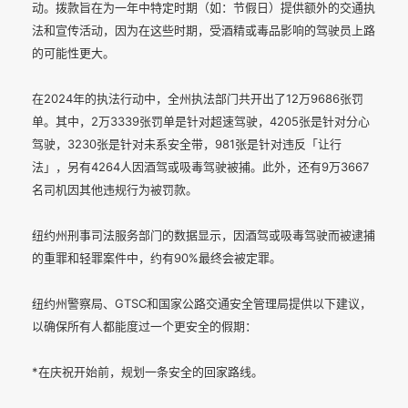
动。拨款旨在为一年中特定时期（如：节假日）提供额外的交通执
法和宣传活动，因为在这些时期，受酒精或毒品影响的驾驶员上路
的可能性更大。
在2024年的执法行动中，全州执法部门共开出了12万9686张罚
单。其中，2万3339张罚单是针对超速驾驶，4205张是针对分心
驾驶，3230张是针对未系安全带，981张是针对违反「让行
法」，另有4264人因酒驾或吸毒驾驶被捕。此外，还有9万3667
名司机因其他违规行为被罚款。
纽约州刑事司法服务部门的数据显示，因酒驾或吸毒驾驶而被逮捕
的重罪和轻罪案件中，约有90%最终会被定罪。
纽约州警察局、GTSC和国家公路交通安全管理局提供以下建议，
以确保所有人都能度过一个更安全的假期：
*在庆祝开始前，规划一条安全的回家路线。