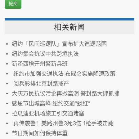
提交
相关新闻
纽约「民间巡逻队」宣布扩大巡逻范围
纽约集会抗议中共跨境执法
新泽西增开州警新兵班
纽约市加强交通执法 布碌仑实施降速政策
阅兵彩排北京封路戒严
大庆万民抗议污企再掀高潮 警封路大肆抓捕
感恩节出城高峰 纽约交通“飘红”
拉瓜迪亚机场施工引交通堵塞
再传袭警！美路州警3死3伤 1枪手被击毙
节日期间如何保持体重