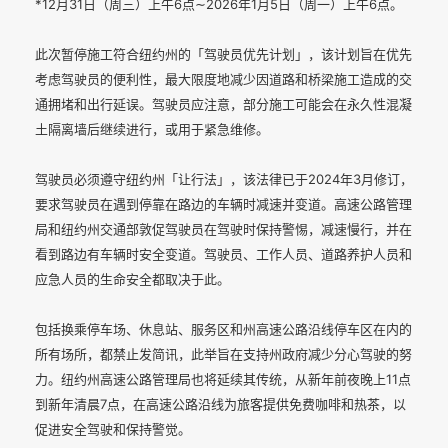
*12月31日（周三）上午6点∼2026年1月5日（周一）上午6点。
此次暂停施工符合纽约州的「驾驶员优先计划」，该计划旨在优先
考虑驾驶员的便利性，最大限度地减少因道路和桥梁施工造成的交
通拥堵和出行延误。驾驶员应注意，部分施工可能会在永久性混凝
土隔离墙后继续进行，或用于紧急维修。
驾驶员必须遵守纽约州「让行法」，该法律已于2024年3月修订，
要求驾驶员在遇到停靠在路边的车辆时减速并变道。高速公路管理
局和纽约州交通部敦促驾驶员在驾驶时保持警惕，减速慢行，并在
看到路边有车辆时安全变道。驾驶员、工作人员、道路养护人员和
应急人员的生命安全都取决于此。
包括换乘停车场、休息站、服务区和州高速公路沿线停车区在内的
所有场所，都禁止发简讯，此举旨在支持州政府减少分心驾驶的努
力。纽约州高速公路管理局也将延续其传统，从新年前夜晚上11点
到新年清晨7点，在高速公路沿线为旅客提供免费咖啡和热茶，以
促进安全驾驶和保持警觉。